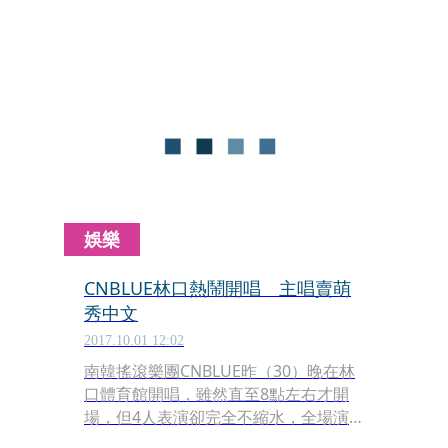
角度，細膩地帶出亞洲街貓們的故事，
本月23日（週六）晚間7點於樂聲影城
廣場，以露天電影院模式，在耶誕節前
夕特別放映溫馨感人的街貓紀錄片《我
是一隻貓》。
娛樂
CNBLUE林口熱鬧開唱 主唱賣萌
秀中文
2017.10.01 12:02
南韓搖滾樂團CNBLUE昨（30）晚在林
口體育館開唱，雖然直至8點左右才開
場，但4人表演卻完全不縮水，全場演
繹逾20首歌曲，歷時2個半小時才結