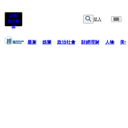
訂閱
登入
紙本雜
誌
最新
娛樂
政治社會
財經理財
人物
美