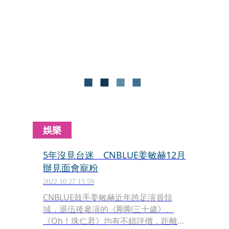
「我愛你們，多蝦（台語）！」還唱了
他很欣賞的周杰倫歌曲〈告白氣球〉；
見面後姜敏赫接受媒體聯訪，表示希望
CNBLUE未來能有機會與周杰倫合作，
還許願明年和CNBLUE合體一起來台灣
開唱。
娛樂
5年沒見台迷 CNBLUE姜敏赫12月
辦見面會寵粉
2022.10.27 15:59
CNBLUE鼓手姜敏赫近年跨足演員領
域，退伍後參演的《剛剛三十歲》、
《Oh！珠仁君》均有不錯評價，距離上