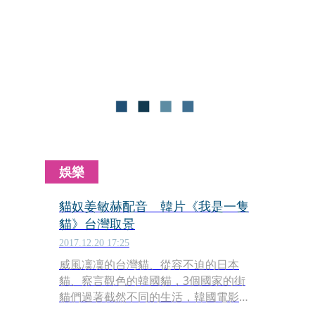
CODE》，更展開出道10年多首次的3人
旅行。3人推出實境節目《不要叫我的
名字－CNBLUE秘密旅行》，遊戲規則
是「旅途中不能被叫出名字或團名」，
聽到這規定，鄭容和忍不住抱怨「我們
蠻有名的耶」，但經紀公司長官們都有
信心3人大概不會被認出。
娛樂
貓奴姜敏赫配音 韓片《我是一隻
貓》台灣取景
2017.12.20 17:25
威風凜凜的台灣貓、從容不迫的日本
貓、察言觀色的韓國貓，3個國家的街
貓們過著截然不同的生活，韓國電影
《我是一隻貓》以更真實、貼近街貓的