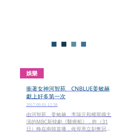
束，而門票售出約8成5，約7,000名粉
絲捧場。
娛樂
衝著女神河智苑 CNBLUE姜敏赫
獻上好多第一次
2017.09.01 12:58
由河智苑、姜敏赫、李瑞元和權珉娥主
演的MBC新韓劇《醫療船》，昨（31
日）晚在南韓首播，收視率立刻奪冠，
以無線電視12.4％遙遙領先《再次重逢