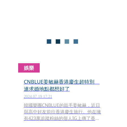
流用中文與粉絲互動，隊長鄭容和微笑
說：「我在台北很幸福，謝謝大家！」
鄭容和希望明年能全程用中文對話，笑
說「翻譯老師這是最後一次了，下次我
自己來。」正信說：「老師還要翻譯我
和敏赫啊。」容和自信滿滿地說：「我
會連你們的一起翻譯！」笑翻全場。
娛樂
CNBLUE姜敏赫香港慶生超特別
連求婚地點都想好了
2024.07.19 17:21
韓國樂團CNBLUE的鼓手姜敏赫，近日
與高中好友前往香港慶生旅行。他在擁
有423萬追蹤粉絲的個人IG上傳了香港
遊玩的美照，並在個人YouTube頻道曝