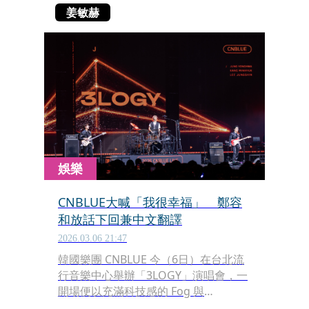
姜敏赫
娛樂
CNBLUE大喊「我很幸福」 鄭容
和放話下回兼中文翻譯
2026.03.06 21:47
韓國樂團 CNBLUE 今（6日）在台北流
行音樂中心舉辦「3LOGY」演唱會，一
開場便以充滿科技感的 Fog 與
Sparkular煙火特效登場，三位成員輪