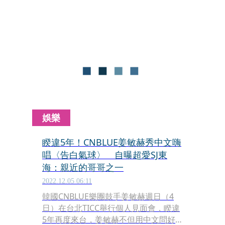
光了香港海洋公園的遊玩vlog，記錄他
在遊樂園中的人生初體驗，包括參觀水
族館和餵飼企鵝。
娛樂
睽違5年！CNBLUE姜敏赫秀中文嗨
唱〈告白氣球〉 自曝超愛SJ東
海：親近的哥哥之一
2022.12.05 06:11
韓國CNBLUE樂團鼓手姜敏赫週日（4
日）在台北TICC舉行個人見面會，睽違
5年再度來台，姜敏赫不但用中文問好