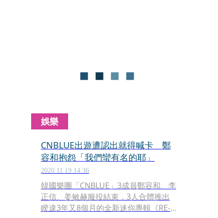
一次訪台與粉絲見面已有5年之久，今
（27日）發布好消息，姜敏赫將於12月
4日來台舉辦粉絲見面會「2022 KANG
MIN HYUK FROM CNBLUE 『THE
PASSION』 FAN MEETING IN
TAIPEI」，將於11月4日在年代售票系
統開賣。
娛樂
CNBLUE出遊遭認出就得喊卡 鄭
容和抱怨「我們蠻有名的耶」
2020.11.19 14:36
韓國樂團「CNBLUE」3成員鄭容和、李
正信、姜敏赫服役結束，3人合體推出
睽違3年又8個月的全新迷你專輯《RE-