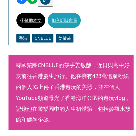
贊助本文
加入訂閱會員
香港
CNBLUE
姜敏赫
韓國樂團CNBLUE的鼓手姜敏赫，近日與高中好
友前往香港慶生旅行。他在擁有423萬追蹤粉絲
的個人IG上傳了香港遊玩的美照，並在個人
YouTube頻道曝光了香港海洋公園的遊玩vlog，
記錄他在遊樂園中的人生初體驗，包括參觀水族
館和餵飼企鵝。