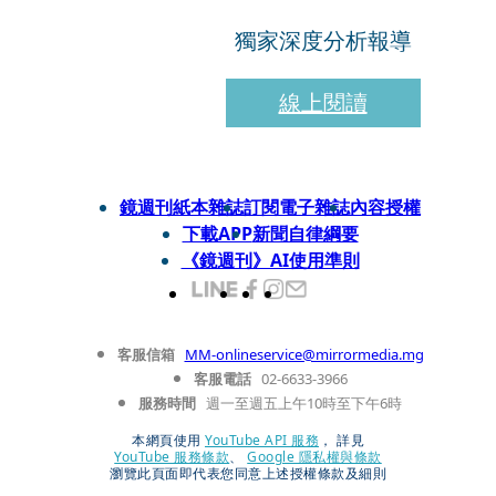
獨家深度分析報導
線上閱讀
鏡週刊紙本雜誌
訂閱電子雜誌
內容授權
下載APP
新聞自律綱要
《鏡週刊》AI使用準則
客服信箱
MM-onlineservice@mirrormedia.mg
客服電話
02-6633-3966
服務時間
週一至週五上午10時至下午6時
本網頁使用
YouTube API 服務
， 詳見
YouTube 服務條款
、
Google 隱私權與條款
瀏覽此頁面即代表您同意上述授權條款及細則