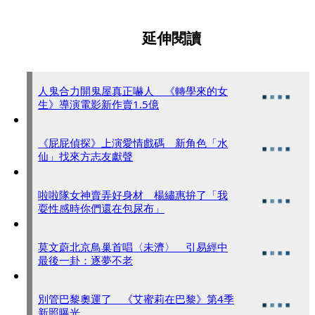
延伸閱讀
人鬼合力開鬼屋真正嚇人 《轉學來的女
生》導演電影新作賣1.5億
《屁屁偵探》上演愛情戲碼 新角色「水
仙」找來方志友獻聲
啦啦隊女神賣弄好身材 楊繡惠拚了「我
耍性感時你們還在包尿布」
莫文蔚北京鳥巢首唱〈未濟〉 引易經中
最後一卦：逐夢不老
別管巴黎奧運了 《艾蜜莉在巴黎》第4季
新照曝光