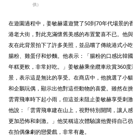
供）
在遊園過程中，姜敏赫還遊覽了50到70年代場景的香
港老大街，對此充滿懷舊美感的布置驚喜不已。他與
友在此背景拍下了許多美照，並品嚐了傳統港式小吃
腸粉、雞蛋仔和炒麵。他表示：「腸粉的口感比韓國
年糕更軟，非常好吃。」姜敏赫乘坐纜車欣賞360度
景，表示這是無比的享受。在商店中，他挑選了小貓
和企鵝玩偶，顯示出他對這些動物的喜愛。雖然在挑
雲霄飛車時下起小雨，但這並未阻止姜敏赫享受刺激
他說：「雲霄飛車建在山上，視野特別開闊，讓人感
更加恐怖和刺激。」他笑稱這次體驗讓他覺得自己彷
在拍偶像劇的戀愛戲，非常有趣。