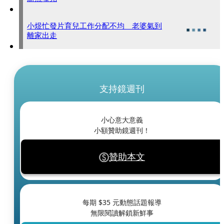
小煜忙發片育兒工作分配不均 老婆氣到
離家出走
支持鏡週刊
小心意大意義
小額贊助鏡週刊！
贊助本文
每期 $
35
元動態話題報導
無限閱讀解鎖新鮮事