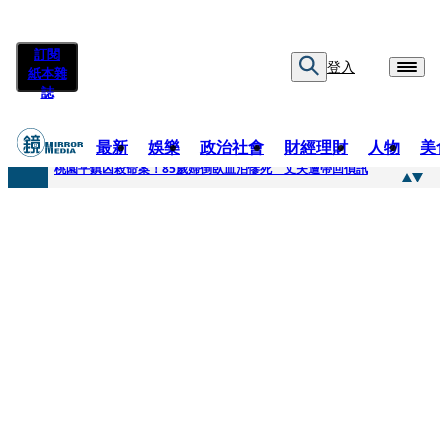
訂閱
登入
紙本雜
誌
最新
娛樂
政治社會
財經理財
人物
美
快訊
桃園平鎮凶殺命案！85歲婦倒臥血泊慘死 丈夫遭帶回偵訊
快訊
狠詐慈濟10.6億！神鬼律師陳昱瑄「親接機BNT抵台」 同框陳時中、張淑芬畫面曝光
快訊
邊看偶像邊拚韓國行 《2026 SBS歌謠大戰SUMMER》TVBS直播祭追星福利