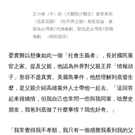
王小棣（中）的《大醫院小醫生》被拿來與
《流星花園》《吐司男之吻》相提並論，被
譽為台灣第1代偶像劇，那也是台灣第1部職
場劇。（稻田提供）
委實難以想像如此一個「社會主義者」，長於國民黨
宦之家。提及父親，他認為外界對父親王昇「情報頭
子」形容不盡真實。美麗島事件，他想理解到底發生
麼，是父親介紹高雄黨外人士帶他一起去。「這回答
起來很矯情，但我自己也常問一些與我同輩，唸歷史
朋友，我爸到底做了什麼事情？我也好奇。」
「我常覺得我不孝順，我只有一個感覺我看到我的父