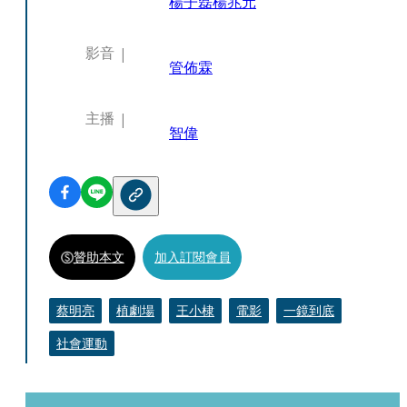
楊子磊
楊兆元
影音
管佈霖
主播
智偉
贊助本文
加入訂閱會員
蔡明亮
植劇場
王小棣
電影
一鏡到底
社會運動