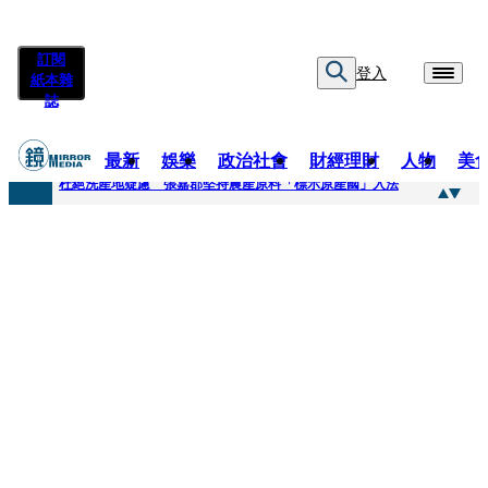
訂閱
登入
紙本雜
誌
最新
娛樂
政治社會
財經理財
人物
美
快訊
杜絕洗產地疑慮 張嘉郡堅持農產原料「標示原產國」入法
快訊
「簽名牆變戰場！」饒河夜市小吃店把簽名塗掉 沈伯洋：舉雙手贊成
快訊
一起往好命路出發1／占星第一品牌 唐綺陽1秒帶入星座世界