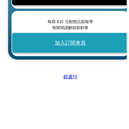
每期 $
35
元動態話題報導
無限閱讀解鎖新鮮事
加入訂閱會員
鏡週刊