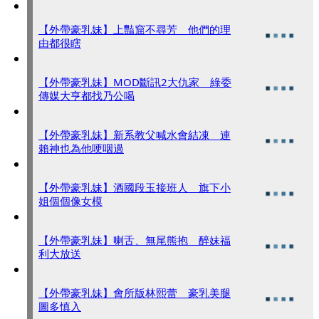
【外帶豪乳妹】上豔窟不尋芳 他們的理
由都很瞎
【外帶豪乳妹】MOD斷訊2大仇家 綠委
傳媒大亨都找乃公喝
【外帶豪乳妹】新系教父喊水會結凍 連
賴神也為他哽咽過
【外帶豪乳妹】酒國段玉接班人 旗下小
姐個個像女模
【外帶豪乳妹】喇舌、無尾熊抱 醉妹福
利大放送
【外帶豪乳妹】會所版林熙蕾 豪乳美腿
圖多慎入