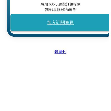
每期 $
35
元動態話題報導
無限閱讀解鎖新鮮事
加入訂閱會員
鏡週刊