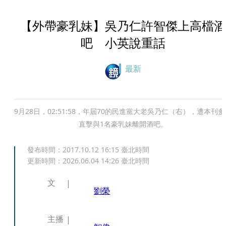
【外帶豪乳妹】吳乃仁許智傑上高檔酒
吧 小英說重話
最新
9月28日，02:51:58，年屆70的民進黨大老吳乃仁（右），遭本刊
直擊與1名豪乳妹離開酒吧。
發布時間：
2017.10.12 16:15
臺北時間
更新時間：
2026.06.04 14:26
臺北時間
文
劉榮
主播