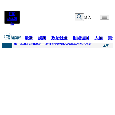
訂閱
登入
紙本雜
誌
最新
娛樂
政治社會
財經理財
人物
美
快訊
創「互道」詐騙慈濟！ 女律師供養義父黃金全入四大庫房
快訊
前時力黨魁表態「反對刪公視預算」 盼在野三思：改凍結處理受質疑項目
快訊
六強片齊聚桃影 小薰《祖先鬼》回桃影娘家 《長安的荔枝》桃影加映一票難求