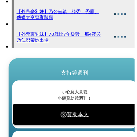
【外帶豪乳妹】乃公坐鎮 綠委、禿鷹、
傳媒大亨齊聚豔窟
【外帶豪乳妹】70歲比7年級猛 那4夜吳
乃仁都帶她出場
支持鏡週刊
小心意大意義
小額贊助鏡週刊！
贊助本文