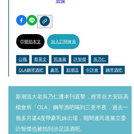
智偉
贊助本文
加入訂閱會員
公職
蔡英文
民進黨
許智傑
吳乃仁
OLA鋼琴酒吧
豪乳
新潮流
中評會
鋼琴酒吧
新潮流大老吳乃仁遭本刊直擊，經常在大安區高
檔會所「OLA」鋼琴酒吧喝到三更半夜，過去一
個多月還4度帶豪乳妹出場，期間連民進黨立委
許智傑也被拍到涉足該酒吧。