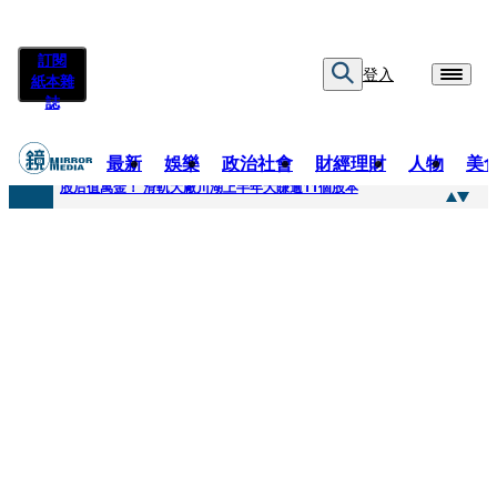
訂閱
登入
紙本雜
誌
最新
娛樂
政治社會
財經理財
人物
美
快訊
股后值萬金！ 滑軌大廠川湖上半年大賺逾11個股本
快訊
詐騙慈濟10億元佣金案 中院裁定女律師4人羈押禁見1人交保
快訊
國民黨控台糖董事「綠友友」點名陳其邁 高市府駁斥：毫無事實依據