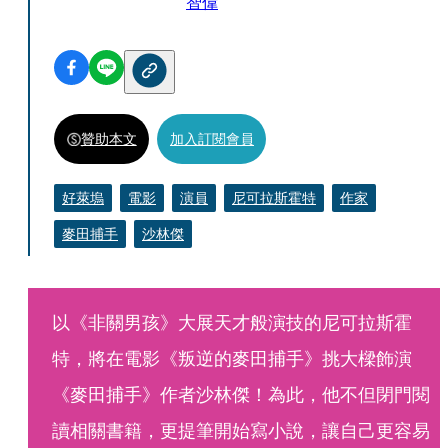
智偉
贊助本文
加入訂閱會員
好萊塢
電影
演員
尼可拉斯霍特
作家
麥田捕手
沙林傑
以《非關男孩》大展天才般演技的尼可拉斯霍
特，將在電影《叛逆的麥田捕手》挑大樑飾演
《麥田捕手》作者沙林傑！為此，他不但閉門閱
讀相關書籍，更提筆開始寫小說，讓自己更容易