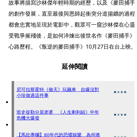
故事將描寫沙林傑年輕時期的經歷，以及《麥田捕手
的創作發展，直至最後與恩師起衝突分道揚鑣的過程
都會忠實地呈現於電影中，觀眾可一窺沙林傑在心靈
受戰爭摧殘後，是如何淬煉出後世名作《麥田捕手》
心路歷程。《叛逆的麥田捕手》10月27日在台上映。
延伸閱讀
尼可拉斯霍特《偷天》玩飆車 自爆沒對
小珍做過這件事
班史提勒分居老婆 《人生剩利組》中年
危機大爆發
【馬欣專欄】80年代的恐懼娛樂 為何捲