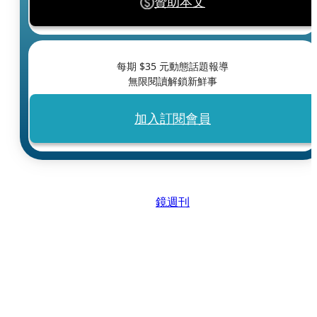
贊助本文
每期 $
35
元動態話題報導
無限閱讀解鎖新鮮事
加入訂閱會員
鏡週刊