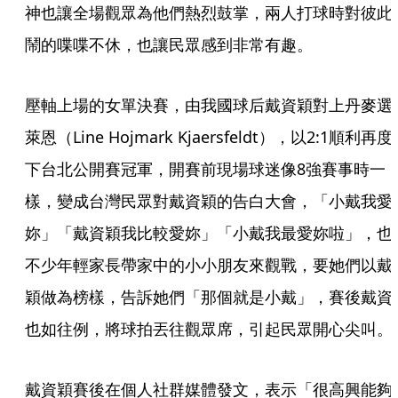
神也讓全場觀眾為他們熱烈鼓掌，兩人打球時對彼此
鬧的喋喋不休，也讓民眾感到非常有趣。
壓軸上場的女單決賽，由我國球后戴資穎對上丹麥選
萊恩（Line Hojmark Kjaersfeldt），以2:1順利再
下台北公開賽冠軍，開賽前現場球迷像8強賽事時一
樣，變成台灣民眾對戴資穎的告白大會，「小戴我愛
妳」「戴資穎我比較愛妳」「小戴我最愛妳啦」，也
不少年輕家長帶家中的小小朋友來觀戰，要她們以戴
穎做為榜樣，告訴她們「那個就是小戴」，賽後戴資
也如往例，將球拍丟往觀眾席，引起民眾開心尖叫。
戴資穎賽後在個人社群媒體發文，表示「很高興能夠