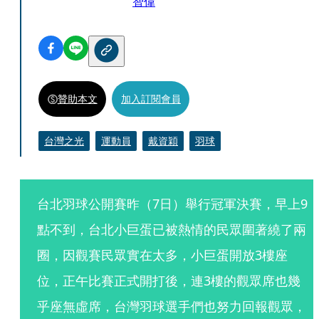
智偉
贊助本文
加入訂閱會員
台灣之光
運動員
戴資穎
羽球
台北羽球公開賽昨（7日）舉行冠軍決賽，早上9
點不到，台北小巨蛋已被熱情的民眾圍著繞了兩
圈，因觀賽民眾實在太多，小巨蛋開放3樓座
位，正午比賽正式開打後，連3樓的觀眾席也幾
乎座無虛席，台灣羽球選手們也努力回報觀眾，