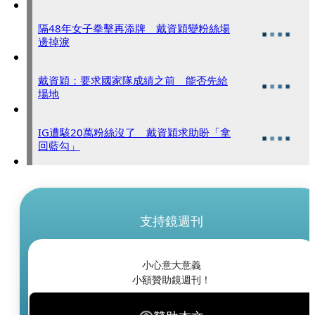
隔48年女子拳擊再添牌 戴資穎變粉絲場
邊掉淚
戴資穎：要求國家隊成績之前 能否先給
場地
IG遭駭20萬粉絲沒了 戴資穎求助盼「拿
回藍勾」
支持鏡週刊
小心意大意義
小額贊助鏡週刊！