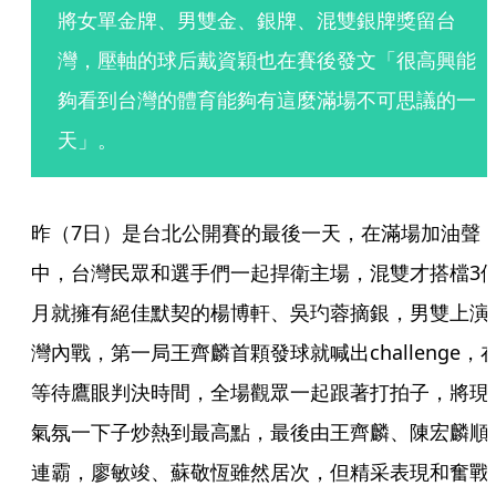
將女單金牌、男雙金、銀牌、混雙銀牌獎留台
灣，壓軸的球后戴資穎也在賽後發文「很高興能
夠看到台灣的體育能夠有這麼滿場不可思議的一
天」。
昨（7日）是台北公開賽的最後一天，在滿場加油聲
中，台灣民眾和選手們一起捍衛主場，混雙才搭檔3
月就擁有絕佳默契的楊博軒、吳玓蓉摘銀，男雙上演
灣內戰，第一局王齊麟首顆發球就喊出challenge，
等待鷹眼判決時間，全場觀眾一起跟著打拍子，將現
氣氛一下子炒熱到最高點，最後由王齊麟、陳宏麟順
連霸，廖敏竣、蘇敬恆雖然居次，但精采表現和奮戰