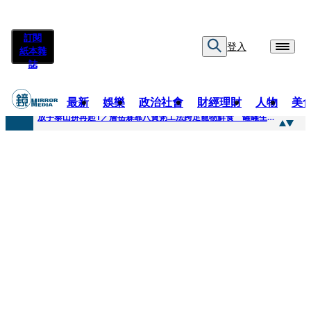
訂閱
登入
紙本雜
誌
最新
娛樂
政治社會
財經理財
人物
美
快訊
放手泰山拚再起1／詹岳霖靠八寶粥工法跨足寵物鮮食 罐罐生產前先請「叼嘴王后」試吃
快訊
泰國男偶像離奇墜河亡...「背20公斤水泥」單車仍下落不明 媽痛揭生前1計畫：不可能輕生
快訊
當街激吻阿翔「演藝工作慘歸零」 謝忻認：當年咎由自取