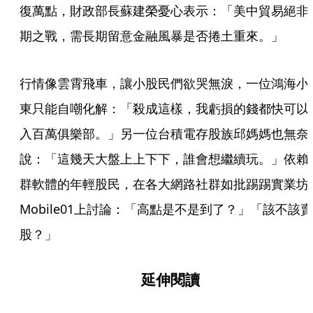
復萬點，財政部長蘇建榮憂心表示：「美中貿易絕非
期之戰，需長期留意金融風暴是否捲土重來。」
行情像雲霄飛車，讓小股民們欲哭無淚，一位鴻海小
東只能自嘲化解：「殺成這樣，我虧損的錢都快可以
入百萬俱樂部。」另一位台積電存股族邱媽媽也無奈
說：「這幾天大盤上上下下，誰會想繼續玩。」依賴
群軟體的年輕股民，在各大網路社群如批踢踢實業坊
Mobile01上討論：「高點是不是到了？」「該不該賣
股？」
延伸閱讀