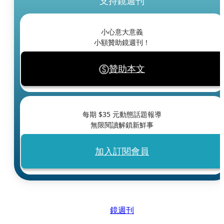
支持鏡週刊
小心意大意義
小額贊助鏡週刊！
贊助本文
每期 $
35
元動態話題報導
無限閱讀解鎖新鮮事
加入訂閱會員
鏡週刊