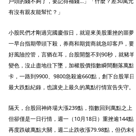
戶頭的錢不夠了，要記得補錢…」「什麼？差30萬元
有沒有親友能幫忙？」
小股民們才剛過完國慶假日，就迎來美股重挫的噩夢
一早台指期帶頭下殺，券商和期貨商就急叩客戶，要
好風險控管，言猶在耳，台股開盤不到90秒，就豬羊
變色，沒止盡地往下墜，加權股價指數瞬間翻落萬點
卡，一路到9900、9800急殺逾660點，創下台股單日
最大跌點紀錄，也讓史上最久的萬點行情宣告失守。
隔天，台股回神終場大漲239點，指數回到萬點之上
但卻僅是一日行情，週一（10月18日）重挫逾144點
再度跌破萬點大關，週二止跌收漲79.98點，但仍未