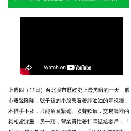
上週四（11日）台北股市歷經史上最黑暗的一天，股
市殺聲隆隆，號子裡的小股民看著綠油油的電視牆，
本措手不及，只能眉頭緊蹙、唉聲歎氣，交易廳裡的
氛相當沈重。另一頭，營業員忙著打電話給客戶：「