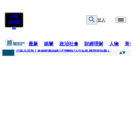
訂閱
登入
紙本雜
誌
最新
娛樂
政治社會
財經理財
人物
美
快訊
川普又出招！多晶矽產品課15%關稅12月生效 經濟部回應了
快訊
超速肇事停工一年首度受訪 廣末涼子被次子點醒！哽咽吐露：不再偽裝完美
快訊
真相一把抓／蕭敬騰 A-Lin同框有一腿 彭佳慧聞腋女青年