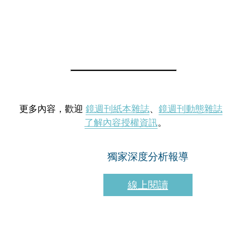
更多內容，歡迎
鏡週刊紙本雜誌
、
鏡週刊動態雜誌
了解內容授權資訊
。
獨家深度分析報導
線上閱讀