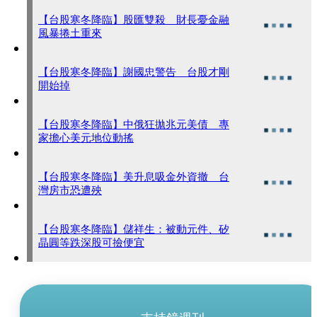
【台股寒冬降臨】股匯雙殺 財長憂金融
風暴捲土重來
【台股寒冬降臨】謝國忠警告 台股才剛
開始掉
【台股寒冬降臨】中俄狂拋兆元美債 專
家擔心美元地位動搖
【台股寒冬降臨】美升息吸金外資撤 台
灣房市恐遭殃
【台股寒冬降臨】儲祥生：被動元件、矽
晶圓等跌深股可撿便宜