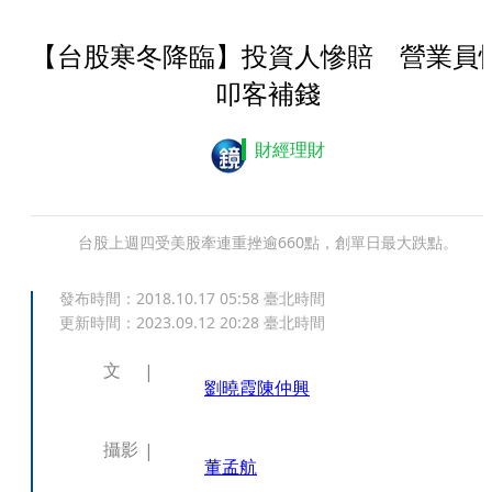
【台股寒冬降臨】投資人慘賠 營業員
叩客補錢
財經理財
台股上週四受美股牽連重挫逾660點，創單日最大跌點。
發布時間：
2018.10.17 05:58
臺北時間
更新時間：
2023.09.12 20:28
臺北時間
文
劉曉霞
陳仲興
攝影
董孟航