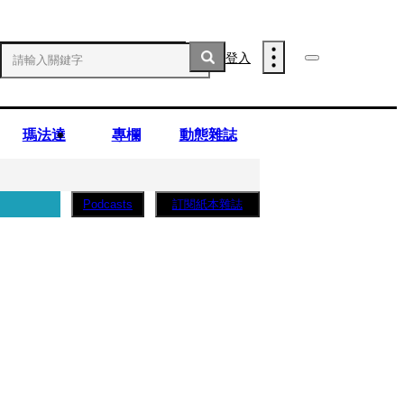
登入
瑪法達
專欄
動態雜誌
訂閱紙本雜誌
Podcasts