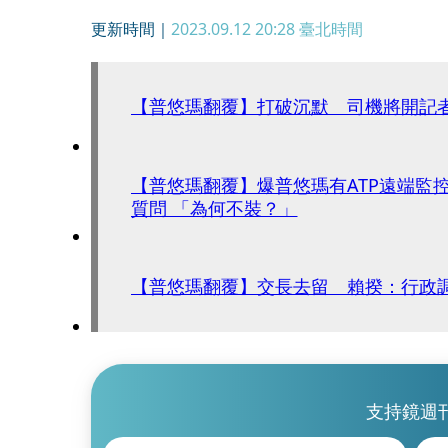
更新時間｜
2023.09.12 20:28
臺北時間
【普悠瑪翻覆】打破沉默 司機將開記
【普悠瑪翻覆】爆普悠瑪有ATP遠端監
質問 「為何不裝？」
【普悠瑪翻覆】交長去留 賴揆：行政
支持鏡週