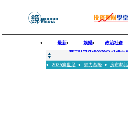
最新
娛樂
政治社會
快訊
疊單計時算法現歧異 外送工會開戰
2026瘋世足
快訊
魅力基隆
房市熱
靚時尚／大丈夫當如是 Multif
快訊
前時力黨魁表態「反對刪公