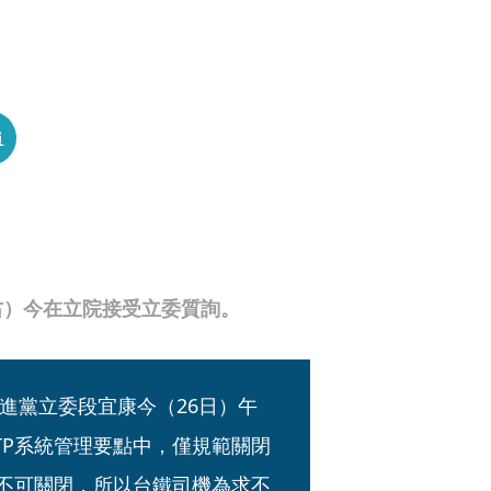
員
右）今在立院接受立委質詢。
進黨立委段宜康今（26日）午
TP系統管理要點中，僅規範關閉
障不可關閉，所以台鐵司機為求不