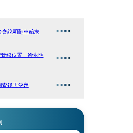
者會說明翻車始末
控管線位置 徐永明
調查後再決定
刊