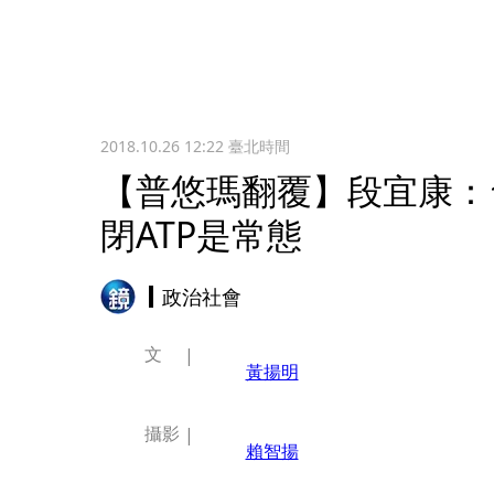
2018.10.26 12:22
臺北時間
【普悠瑪翻覆】段宜康：
閉ATP是常態
政治社會
文
黃揚明
攝影
賴智揚