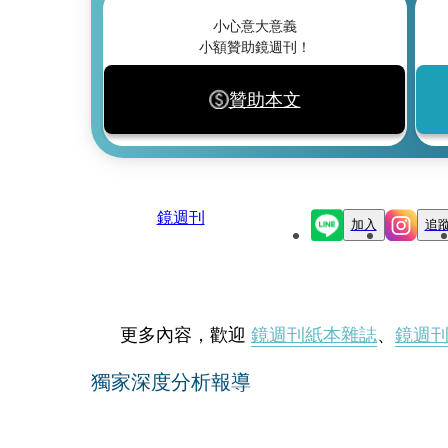
小心意大意義
小額贊助鏡週刊！
贊助本文
鏡週刊
加入
追
更多內容，歡迎
鏡週刊紙本雜誌
、
鏡週
獨家深度分析報導