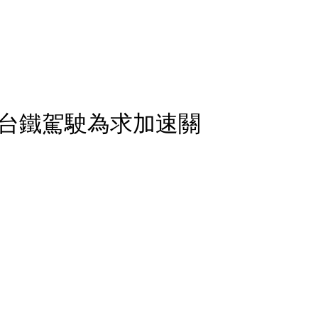
台鐵駕駛為求加速關