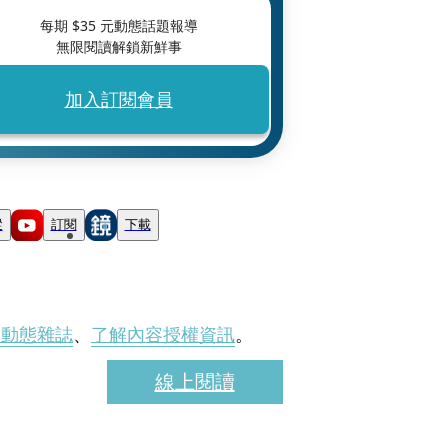
每期 $
35
元動態話題報導
無限閱讀解鎖新鮮事
加入訂閱會員
蹤
訂閱
下載
刊動態雜誌
、
了解內容授權資訊
。
線上閱讀