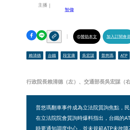
主播
智偉
贊助本文
加入訂閱會
賴清德
台鐵
段宜康
吳宏謀
普悠瑪
ATP
行政院長賴清德（左）、交通部長吳宏謀（
普悠瑪翻車事件成為立法院質詢焦點，民
在立法院院會質詢時爆料指出，台鐵的A
時要通知調度中心，並未規範ATP未故