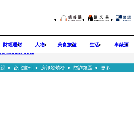
財經理財
人物
美食旅遊
生活
車錶酒
Uber Eats
話題
台北畫刊
房訊發燒榜
防詐鏡區
更多
aceted Manhood
視預算」 盼在野三思：改凍結處理受質疑項目