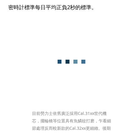
密時計標準每日平均正負2秒的標準。
目前勞力士依舊廣泛採用Cal.31xx世代機
芯，擺輪橋等位置具有魚鱗紋打磨，乍看細
節處理反而較新款的Cal.32xx更細緻。後期