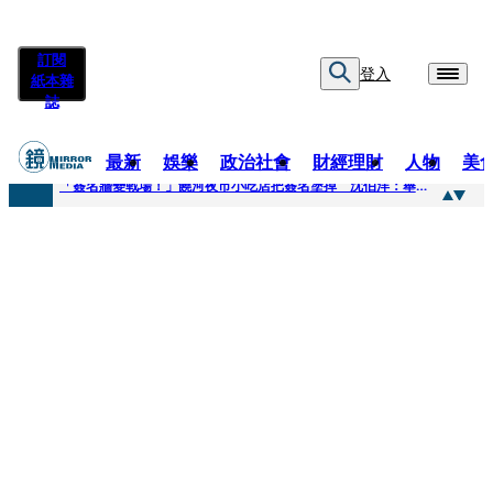
訂閱
登入
紙本雜
誌
最新
娛樂
政治社會
財經理財
人物
美
快訊
「簽名牆變戰場！」饒河夜市小吃店把簽名塗掉 沈伯洋：舉雙手贊成
快訊
抛「雙AI」施政藍圖！徐欣瑩宣示無縫接軌楊文科 延續五支箭與十大交通建設
快訊
翻拍雄二飛彈密件給中共女特工 海峰士兵認罪減刑判2年7月