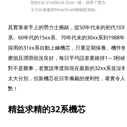
型的Cal.31xx與Cal.32xx一樣，採用了勞力
士引以為傲的Parachrom順磁藍游絲。
其實筆者手上的勞力士腕錶，從50年代末的初代1035
系、60年代的15xx系、70年代末的30xx系到1988年
採用的31xx系自動上鍊機芯，只要定期保養、機件無
磨損且潤滑狀況良好，每日平均誤差要維持1～3秒絕
對不是難事，老實說準度與現在最新的32xx系並沒有
太大分別，但新機芯在日常佩戴的便利性，著實令人
艷！
精益求精的32系機芯