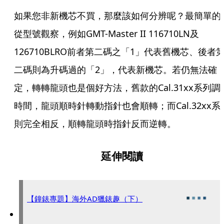
如果您非新機芯不買，那麼該如何分辨呢？最簡單的
從型號觀察，例如GMT-Master II 116710LN及 
126710BLRO前者第二碼之「1」代表舊機芯、後者
二碼則為升碼過的「2」，代表新機芯。若仍無法確
定，轉轉龍頭也是個好方法，舊款的Cal.31xx系列調
時間，龍頭順時針轉動指針也會順轉；而Cal.32xx系
則完全相反，順轉龍頭時指針反而逆轉。
延伸閱讀
【鐘錶專題】海外AD獵錶趣（下）