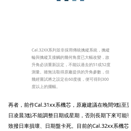
Cal.32XX系列並非採用傳統擒縱系統，擒縱
輪與擒縱叉接觸的幾何角度已大幅改變，故
升角必須重新設定，不能以過去的51或52度
測量。雖無法取得原廠提供的升角參數，但
幾經嘗試將之設定在60度後，便可得到300
度以上的擺幅。
再者，前作Cal.31xx系機芯，原廠建議在晚間9點至
日凌晨3點不能調整日期或星期，否則長期下來可能
致撥日車損壞、日期盤卡死。目前的Cal.32xx系機芯