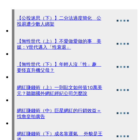
【公投迷思（下）】二分法過度簡化 公
投易遭少數人綁架
【無性世代（上）】不愛做愛做的事 美
媒：Y世代邁入「性衰退」
【無性世代（下）】年輕人沒「性」趣
要怪直升機父母？
網紅賺錢術（上）一則貼文如何值10萬美
元？聽聽國外網紅經紀公司怎麼說
網紅賺錢術（中）巨星網紅的行銷效益＝
找詹皇拍廣告
網紅賺錢術（下）成名靠運氣 外貌是王
道