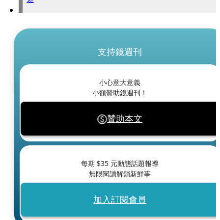
支持鏡週刊
小心意大意義
小額贊助鏡週刊！
贊助本文
每期 $
35
元動態話題報導
無限閱讀解鎖新鮮事
加入訂閱會員