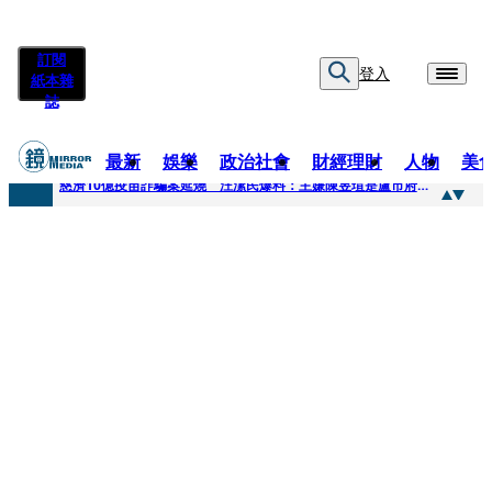
訂閱
登入
紙本雜
誌
最新
娛樂
政治社會
財經理財
人物
美
快訊
慈濟10億疫苗詐騙案延燒 汪潔民爆料：主嫌陳昱瑄是盧市府法律顧問
快訊
桃園平鎮凶殺命案！85歲婦倒臥血泊慘死 丈夫遭帶回偵訊
快訊
拖吊車載運轎車突鬆脫滑落 後方車輛全嚇壞