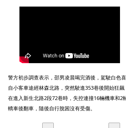
警方初步調查表示，邵男凌晨喝完酒後，駕駛白色喜
自小客車途經林森北路，突然駛進353巷後開始狂飆
在進入新生北路2段72巷時，失控連撞16輛機車和2輛
轎車後翻車，隨後自行脫困沒有受傷。