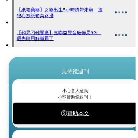
【紙箱棄嬰】女嬰出生5小時臍帶未剪 遭
狠心放紙箱棄路邊
【蘋果刁難關廠】嘉聯益觀音廠佈局5G
優先聘用解職員工
支持鏡週刊
小心意大意義
小額贊助鏡週刊！
贊助本文