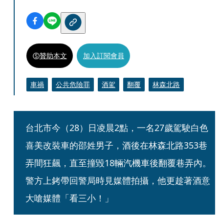
贊助本文
加入訂閱會員
車禍
公共危險罪
酒駕
翻覆
林森北路
台北市今（28）日凌晨2點，一名27歲駕駛白色
喜美改裝車的邵姓男子，酒後在林森北路353巷
弄間狂飆，直至撞毀18輛汽機車後翻覆巷弄內。
警方上銬帶回警局時見媒體拍攝，他更趁著酒意
大嗆媒體「看三小！」