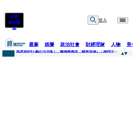
訂閱
登入
紙本雜
誌
最新
娛樂
政治社會
財經理財
人物
美
快訊
慈濟買BNT遭詐10.6億！ 醫揭蔣萬安「翻車現場」：陳時中當年是阻止被騙
快訊
慈濟挨詐十億／跟陳時中道歉？ 蔣萬安嗆：當時政府買夠疫苗民間就不用採購
快訊
員工建文陪睡機場爆紅！狂接20業配 Joeman幫算「買房頭期款」驚喊：換作我也想離職