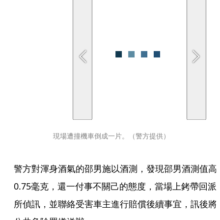
現場遭撞機車倒成一片。（警方提供）
警方對渾身酒氣的邵男施以酒測，發現邵男酒測值高
0.75毫克，還一付事不關己的態度，當場上銬帶回派
所偵訊，並聯絡受害車主進行賠償後續事宜，訊後將