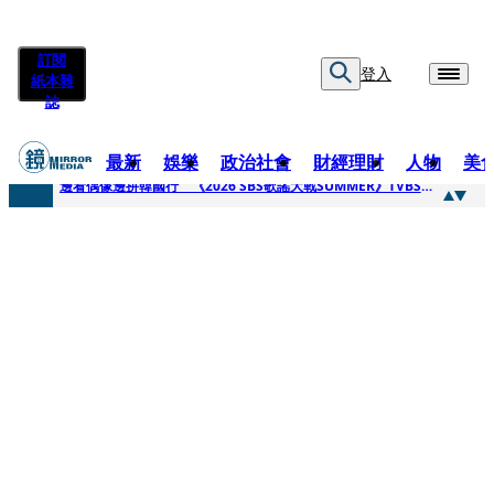
訂閱
登入
紙本雜
誌
最新
娛樂
政治社會
財經理財
人物
美
快訊
邊看偶像邊拚韓國行 《2026 SBS歌謠大戰SUMMER》TVBS直播祭追星福利
快訊
代誌大條火急跳船？ 宏碁派任李文詳接掌兆基屋管2天就喊撤出！
快訊
一句「請回去坐好」 特教生持斷掃把戳女代課老師眼睛大失血近失明