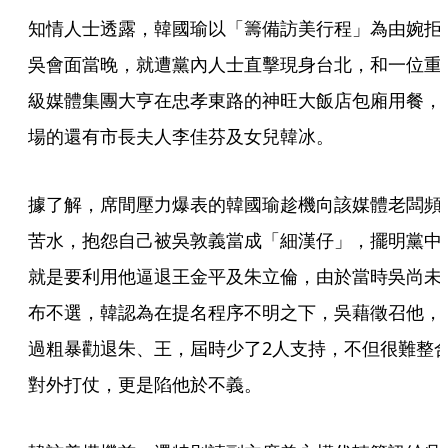
知情人士透露，韓國瑜以「籌備訪美行程」為由婉拒
吳會面當晚，就遭黨內人士直擊現身台北，和一位重
級媒體集團大亨在忠孝東路的神旺大飯店包廂用餐，
場的還有市長夫人李佳芬及女兒韓冰。
據了解，席間壓力爆表的韓國瑜趁機向該媒體老闆頻
苦水，抱怨自己被吳敦義當成「細漢仔」，擺明黨中
就是要利用他逼退王金平及朱立倫，由於當時吳尚未
布不選，韓認為在提名程序不明之下，吳藉徵召他，
過粗暴勸退朱、王，屆時少了2人支持，不但很難整
對外打仗，更是陷他於不義。