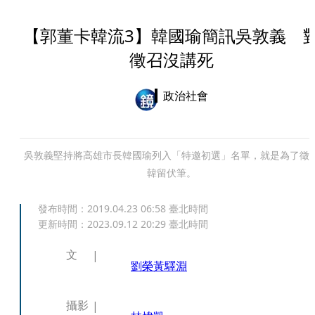
【郭董卡韓流3】韓國瑜簡訊吳敦義 
徵召沒講死
政治社會
吳敦義堅持將高雄市長韓國瑜列入「特邀初選」名單，就是為了徵
韓留伏筆。
發布時間：
2019.04.23 06:58
臺北時間
更新時間：
2023.09.12 20:29
臺北時間
文
劉榮
黃驛淵
攝影