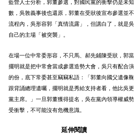
藍營人士分析，郭董參選，對國民黨的衝擊仍是未知
數，吳敦義事後也還原，郭董在受狀後宣布參選並不
流程內，吳形容郭「真情流露」，但講白了，就是吳
自己的主場「被突襲」。
在場一位中常委形容，不只馬、郝先鋪陳受狀，郭當
擺明就是把中常會當成參選造勢大會，吳只有配合演
的份，底下常委甚至竊竊私語：「郭董向國父遺像鞠
跟背誦總理遺囑，擺明就是秀給支持者看，他比吳更
黨主席。」一旦郭董獲得提名，吳在黨內領導權威勢
受衝擊，不可能沒有危機意識。
延伸閱讀