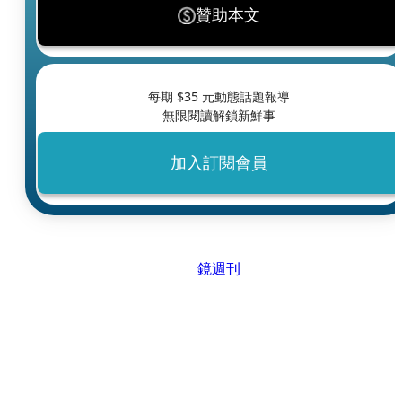
贊助本文
每期 $
35
元動態話題報導
無限閱讀解鎖新鮮事
加入訂閱會員
鏡週刊