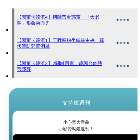
【郭董卡韓流4】柯陣營看郭董 「大老
闆」形象兩面刃
【郭董卡韓流1】王牌韓粉坐鎮黨中央 藏
伏筆防郭董消風
【郭董卡韓流2】2關鍵因素 成郭台銘勝
選隱憂
支持鏡週刊
小心意大意義
小額贊助鏡週刊！