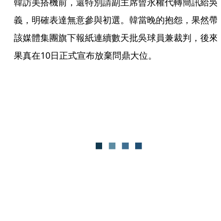
韓訪美搭機前，還特別請副主席曾永權代轉簡訊給吳
義，明確表達無意參與初選。韓當晚的抱怨，果然帶
該媒體集團旗下報紙連續數天批吳球員兼裁判，後來
果真在10日正式宣布放棄問鼎大位。