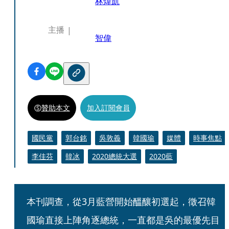
林煒凱
主播
智偉
贊助本文
加入訂閱會員
國民黨
郭台銘
吳敦義
韓國瑜
媒體
時事焦點
李佳芬
韓冰
2020總統大選
2020藍
本刊調查，從3月藍營開始醞釀初選起，徵召韓
國瑜直接上陣角逐總統，一直都是吳的最優先目