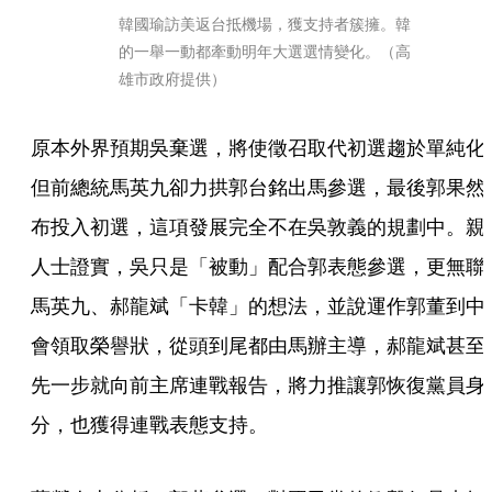
韓國瑜訪美返台抵機場，獲支持者簇擁。韓
的一舉一動都牽動明年大選選情變化。（高
雄市政府提供）
原本外界預期吳棄選，將使徵召取代初選趨於單純化
但前總統馬英九卻力拱郭台銘出馬參選，最後郭果然
布投入初選，這項發展完全不在吳敦義的規劃中。親
人士證實，吳只是「被動」配合郭表態參選，更無聯
馬英九、郝龍斌「卡韓」的想法，並說運作郭董到中
會領取榮譽狀，從頭到尾都由馬辦主導，郝龍斌甚至
先一步就向前主席連戰報告，將力推讓郭恢復黨員身
分，也獲得連戰表態支持。