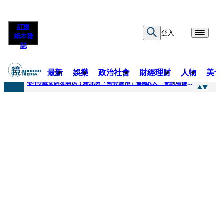
訂閱
登入
紙本雜
誌
最新
娛樂
政治社會
財經理財
人物
美
快訊
帶小9歲女網友開房！新北男「無套遭拒」爆氣K人 警到場傻眼搜到手銬、改造槍
快訊
natori再訪台北人氣爆棚 〈Overdose〉一響全場尖叫「I Love You Taipei」
快訊
42歲情色片女星宣布閃嫁「前職棒投手」！ 她甜讚老公「投球速度快」：擄獲我的心