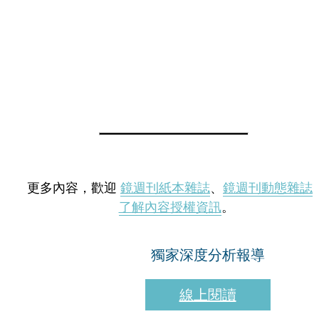
更多內容，歡迎
鏡週刊紙本雜誌
、
鏡週刊動態雜誌
了解內容授權資訊
。
獨家深度分析報導
線上閱讀