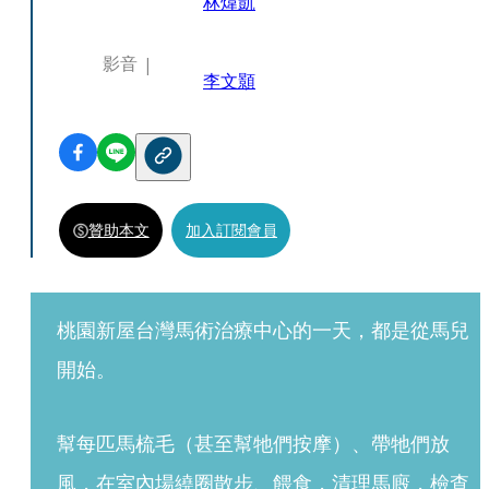
林煒凱
影音
李文顥
贊助本文
加入訂閱會員
桃園新屋台灣馬術治療中心的一天，都是從馬兒
開始。
幫每匹馬梳毛（甚至幫牠們按摩）、帶牠們放
風，在室內場繞圈散步、餵食，清理馬廄，檢查