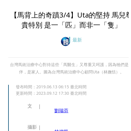
【馬背上的奇蹟3/4】Uta的堅持 馬兒
貴特別 是一「匹」而非一「隻」
最新
台灣馬術治療中心對待這些「馬醫生」又尊重又呵護，因為牠們是
伴，是家人。圖為台灣馬術治療中心顧問Uta（林嫵恬）。
發布時間：
2019.06.13 06:15
臺北時間
更新時間：
2023.09.12 17:30
臺北時間
文
劉瑞芬
攝影