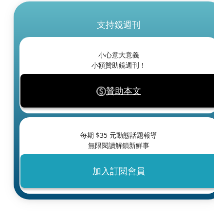
支持鏡週刊
小心意大意義
小額贊助鏡週刊！
贊助本文
每期 $
35
元動態話題報導
無限閱讀解鎖新鮮事
加入訂閱會員