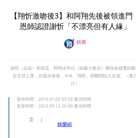
【翔忻激吻後3】和阿翔先後被領進
恩師認證謝忻「不漂亮但有人緣」
娛樂
謝忻（左起）和胡瓜、阿翔去年以《綜藝大集合》獲得金鐘獎綜藝
目主持人獎，但風光過後，今年「翔忻」因醜聞陷入谷底。（東方
IC）
發布時間：
2019.07.03 05:59
臺北時間
更新時間：
2023.09.12 20:30
臺北時間
文
娛樂組