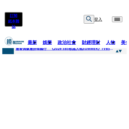
訂閱
登入
紙本雜
誌
最新
娛樂
政治社會
財經理財
人物
美
快訊
邊看偶像邊拚韓國行 《2026 SBS歌謠大戰SUMMER》TVBS直播祭追星福利
快訊
代誌大條火急跳船？ 宏碁派任李文詳接掌兆基屋管2天就喊撤出！
快訊
一句「請回去坐好」 特教生持斷掃把戳女代課老師眼睛大失血近失明