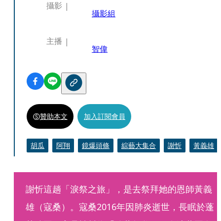
攝影
攝影組
主播
智偉
贊助本文
加入訂閱會員
胡瓜
阿翔
鏡爆頭條
綜藝大集合
謝忻
黃義雄
謝忻這趟「淚祭之旅」，是去祭拜她的恩師黃義
雄（寇桑）。寇桑2016年因肺炎逝世，長眠於蓬