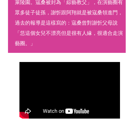
萊陵園。寇桑被封為「綜藝教父」，在演藝圈有
眾多徒子徒孫，謝忻跟阿翔就是被寇桑領進門，
過去的報導是這樣寫的：寇桑曾對謝忻父母說
「恁這個女兒不漂亮但是很有人緣，很適合走演
藝圈。」