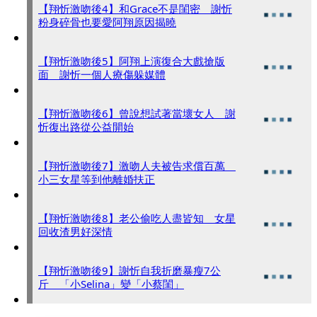
【翔忻激吻後4】和Grace不是閨密 謝忻
粉身碎骨也要愛阿翔原因揭曉
【翔忻激吻後5】阿翔上演復合大戲搶版
面 謝忻一個人療傷躲媒體
【翔忻激吻後6】曾說想試著當壞女人 謝
忻復出路從公益開始
【翔忻激吻後7】激吻人夫被告求償百萬
小三女星等到他離婚扶正
【翔忻激吻後8】老公偷吃人盡皆知 女星
回收渣男好深情
【翔忻激吻後9】謝忻自我折磨暴瘦7公
斤 「小Selina」變「小蔡閨」