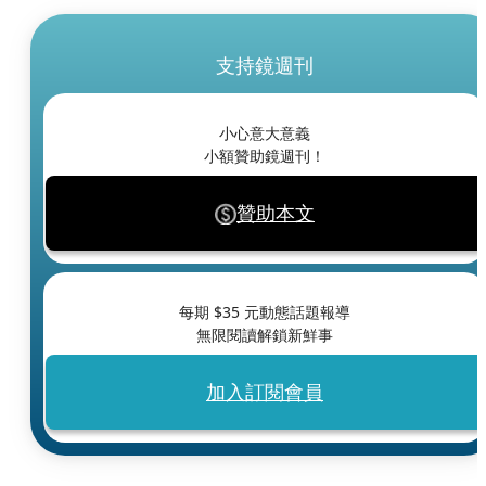
支持鏡週刊
小心意大意義
小額贊助鏡週刊！
贊助本文
每期 $
35
元動態話題報導
無限閱讀解鎖新鮮事
加入訂閱會員