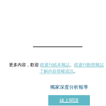
更多內容，歡迎
鏡週刊紙本雜誌
、
鏡週刊動態雜誌
了解內容授權資訊
。
獨家深度分析報導
線上閱讀