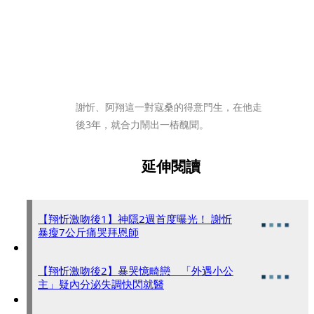
謝忻、阿翔這一對寇桑的得意門生，在他走
後3年，就合力鬧出一樁醜聞。
延伸閱讀
【翔忻激吻後1】神隱2週首度曝光！ 謝忻
暴瘦7公斤痛哭拜恩師
【翔忻激吻後2】暴哭憶畸戀 「外遇小公
主」疑內分泌失調快閃就醫