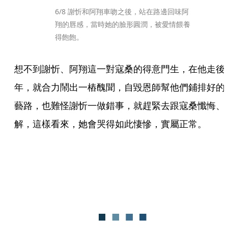
6/8 謝忻和阿翔車吻之後，站在路邊回味阿
翔的唇感，當時她的臉形圓潤，被愛情餵養
得飽飽。
想不到謝忻、阿翔這一對寇桑的得意門生，在他走後
年，就合力鬧出一樁醜聞，自毀恩師幫他們鋪排好的
藝路，也難怪謝忻一做錯事，就趕緊去跟寇桑懺悔、
解，這樣看來，她會哭得如此悽慘，實屬正常。   