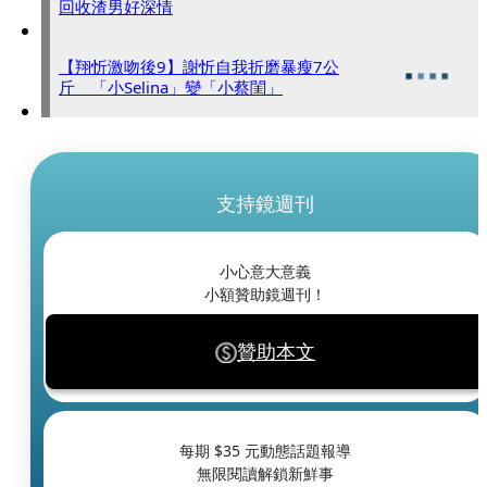
回收渣男好深情
【翔忻激吻後9】謝忻自我折磨暴瘦7公
斤 「小Selina」變「小蔡閨」
支持鏡週刊
小心意大意義
小額贊助鏡週刊！
贊助本文
每期 $
35
元動態話題報導
無限閱讀解鎖新鮮事