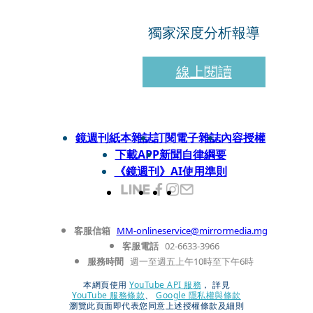
獨家深度分析報導
線上閱讀
鏡週刊紙本雜誌
訂閱電子雜誌
內容授權
下載APP
新聞自律綱要
《鏡週刊》AI使用準則
客服信箱
MM-onlineservice@mirrormedia.mg
客服電話
02-6633-3966
服務時間
週一至週五上午10時至下午6時
本網頁使用
YouTube API 服務
， 詳見
YouTube 服務條款
、
Google 隱私權與條款
瀏覽此頁面即代表您同意上述授權條款及細則