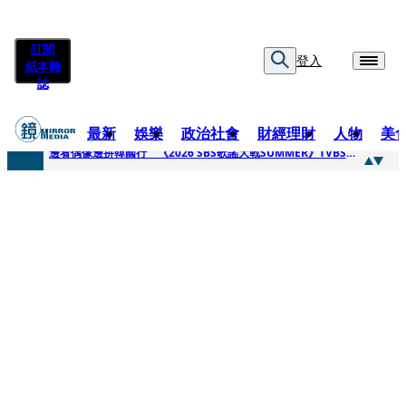
訂閱
登入
紙本雜
誌
最新
娛樂
政治社會
財經理財
人物
美
快訊
邊看偶像邊拚韓國行 《2026 SBS歌謠大戰SUMMER》TVBS直播祭追星福利
快訊
代誌大條火急跳船？ 宏碁派任李文詳接掌兆基屋管2天就喊撤出！
快訊
一句「請回去坐好」 特教生持斷掃把戳女代課老師眼睛大失血近失明