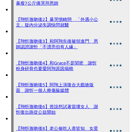
暴瘦7公斤痛哭拜恩師
【翔忻激吻後2】暴哭憶畸戀 「外遇小公
主」疑內分泌失調快閃就醫
【翔忻激吻後3】和阿翔先後被領進門 恩
師認證謝忻「不漂亮但有人緣」
【翔忻激吻後4】和Grace不是閨密 謝忻
粉身碎骨也要愛阿翔原因揭曉
【翔忻激吻後5】阿翔上演復合大戲搶版
面 謝忻一個人療傷躲媒體
【翔忻激吻後6】曾說想試著當壞女人 謝
忻復出路從公益開始
【翔忻激吻後8】老公偷吃人盡皆知 女星