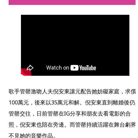
歌手管罄激吻人夫倪安東讓元配告她妨礙家庭，求償
100萬元，後來以35萬元和解。倪安東直到離婚後仍
管罄交往，日前管罄在IG分享和朋友去看電影的合
照，倪安東也陪在旁邊。而管罄持續活躍在舞台劇界
不見她的音樂作品。