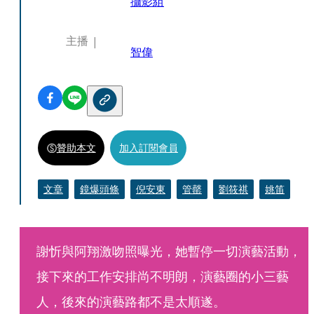
攝影組
主播
智偉
贊助本文
加入訂閱會員
文章
鏡爆頭條
倪安東
管罄
劉筱祺
姚笛
謝忻與阿翔激吻照曝光，她暫停一切演藝活動，
接下來的工作安排尚不明朗，演藝圈的小三藝
人，後來的演藝路都不是太順遂。