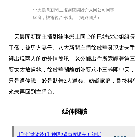
中天晨間新聞主播劉筱祺因介入同公司同事
家庭，被電視台停職。（網路圖片）
中天晨間新聞主播劉筱祺戀上同台的已婚政治組組長
于喬，被男方妻子、八大新聞主播徐敏華發現丈夫手
裡出現兩人的婚外情簡訊，老公搬出住所還護著第三
要太太放過她，徐敏華鬧離婚並要求小三離開中天，
只是遭停職，於是狀告2人通姦、妨礙家庭，劉筱祺
來未再回到主播台。
延伸閱讀
【翔忻激吻後1】神隱2週首度曝光！ 謝忻