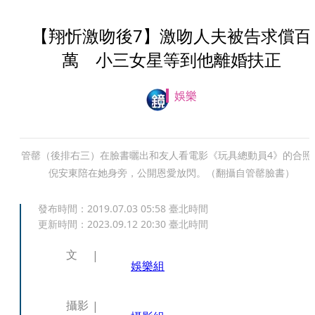
【翔忻激吻後7】激吻人夫被告求償百
萬 小三女星等到他離婚扶正
娛樂
管罄（後排右三）在臉書曬出和友人看電影《玩具總動員4》的合照
倪安東陪在她身旁，公開恩愛放閃。（翻攝自管罄臉書）
發布時間：
2019.07.03 05:58
臺北時間
更新時間：
2023.09.12 20:30
臺北時間
文
娛樂組
攝影