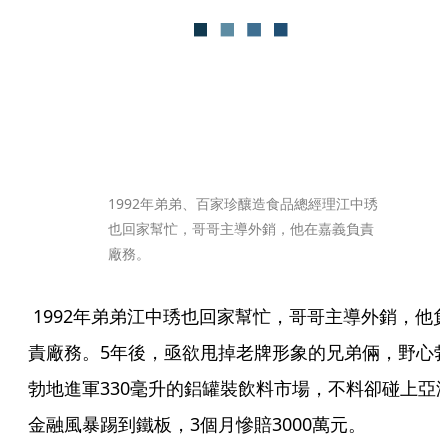
1992年弟弟、百家珍釀造食品總經理江中琇
也回家幫忙，哥哥主導外銷，他在嘉義負責
廠務。
 1992年弟弟江中琇也回家幫忙，哥哥主導外銷，他負
責廠務。5年後，亟欲甩掉老牌形象的兄弟倆，野心
勃地進軍330毫升的鋁罐裝飲料市場，不料卻碰上亞
金融風暴踢到鐵板，3個月慘賠3000萬元。