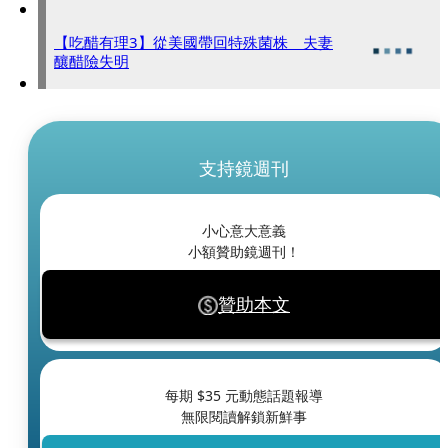
【吃醋有理3】從美國帶回特殊菌株 夫妻
釀醋險失明
支持鏡週刊
小心意大意義
小額贊助鏡週刊！
贊助本文
每期 $
35
元動態話題報導
無限閱讀解鎖新鮮事