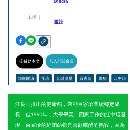
陳俊銘
主播
雅婷
贊助本文
加入訂閱會員
頭家開講
接班
金融風暴
百家珍
果醋
江中琨
江良山推出的健康醋，帶動百家珍業績穩定成
長，但1990年，大學畢業、回家工作的江中琨發
現，百家珍的經銷商都是喜歡喝醋的熟客，因為