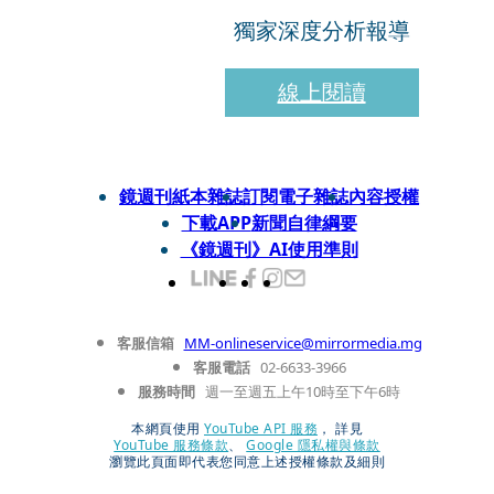
獨家深度分析報導
線上閱讀
鏡週刊紙本雜誌
訂閱電子雜誌
內容授權
下載APP
新聞自律綱要
《鏡週刊》AI使用準則
客服信箱
MM-onlineservice@mirrormedia.mg
客服電話
02-6633-3966
服務時間
週一至週五上午10時至下午6時
本網頁使用
YouTube API 服務
， 詳見
YouTube 服務條款
、
Google 隱私權與條款
瀏覽此頁面即代表您同意上述授權條款及細則