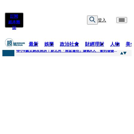
訂閱
登入
紙本雜
誌
最新
娛樂
政治社會
財經理財
人物
美
快訊
帶小9歲女網友開房！新北男「無套遭拒」爆氣K人 警到場傻眼搜到手銬、改造槍
快訊
natori再訪台北人氣爆棚 〈Overdose〉一響全場尖叫「I Love You Taipei」
快訊
42歲情色片女星宣布閃嫁「前職棒投手」！ 她甜讚老公「投球速度快」：擄獲我的心