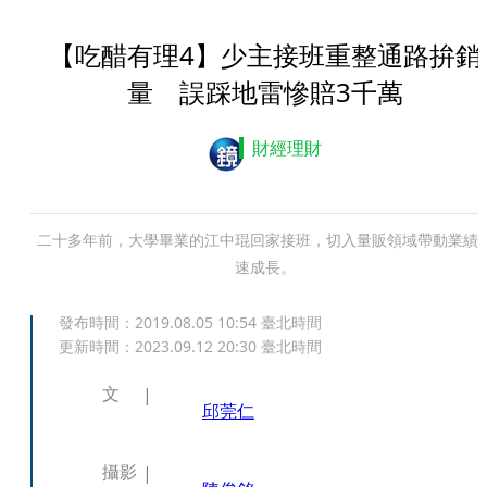
【吃醋有理4】少主接班重整通路拚銷
量 誤踩地雷慘賠3千萬
財經理財
二十多年前，大學畢業的江中琨回家接班，切入量販領域帶動業績
速成長。
發布時間：
2019.08.05 10:54
臺北時間
更新時間：
2023.09.12 20:30
臺北時間
文
邱莞仁
攝影