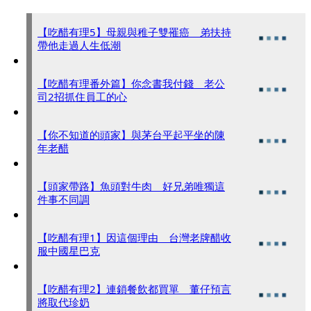
【吃醋有理5】母親與稚子雙罹癌 弟扶持
帶他走過人生低潮
【吃醋有理番外篇】你念書我付錢 老公
司2招抓住員工的心
【你不知道的頭家】與茅台平起平坐的陳
年老醋
【頭家帶路】魚頭對牛肉 好兄弟唯獨這
件事不同調
【吃醋有理1】因這個理由 台灣老牌醋收
服中國星巴克
【吃醋有理2】連鎖餐飲都買單 董仔預言
將取代珍奶