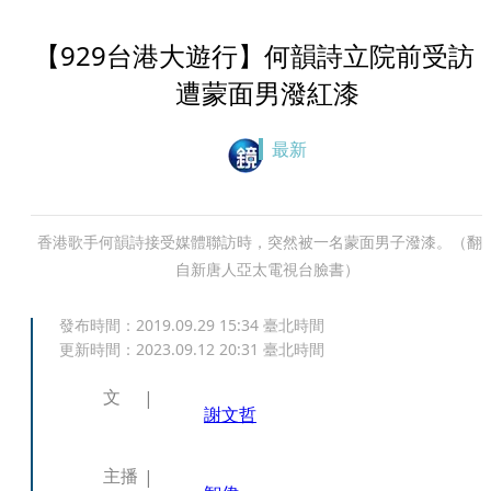
【929台港大遊行】何韻詩立院前受
遭蒙面男潑紅漆
最新
香港歌手何韻詩接受媒體聯訪時，突然被一名蒙面男子潑漆。（翻
自新唐人亞太電視台臉書）
發布時間：
2019.09.29 15:34
臺北時間
更新時間：
2023.09.12 20:31
臺北時間
文
謝文哲
主播