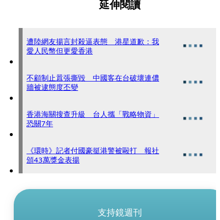
延伸閱讀
遭陸網友揚言封殺逼表態 港星道歉：我
愛人民幣但更愛香港
不顧制止囂張撕毀 中國客在台破壞連儂
牆被逮態度丕變
香港海關搜查升級 台人攜「戰略物資」
恐關7年
《環時》記者付國豪挺港警被毆打 報社
頒43萬獎金表揚
支持鏡週刊