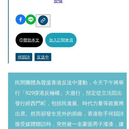
智偉
贊助本文
加入訂閱會員
何韻詩
反送中
民間團體為聲援香港反送中運動，今天下午將舉
行「929撐港反極權」大遊行，預定從立法院出
發行經西門町，包括民進黨、時代力量等政黨將
出席。然而卻發生意外的插曲，香港歌手何韻詩
接受媒體聯訪時，突然被一名蒙面男子潑漆，嫌