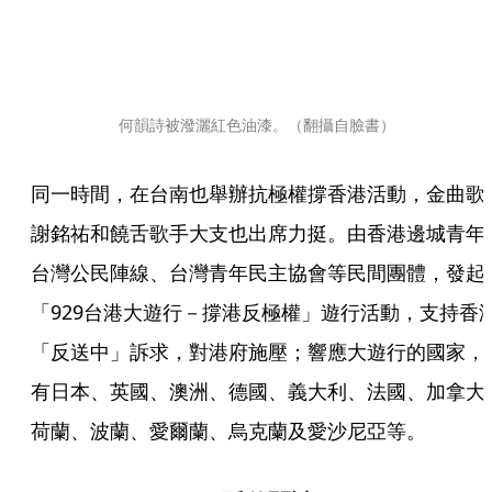
何韻詩被潑灑紅色油漆。（翻攝自臉書）
同一時間，在台南也舉辦抗極權撐香港活動，金曲歌
謝銘祐和饒舌歌手大支也出席力挺。由香港邊城青年
台灣公民陣線、台灣青年民主協會等民間團體，發起
「929台港大遊行－撐港反極權」遊行活動，支持香
「反送中」訴求，對港府施壓；響應大遊行的國家，
有日本、英國、澳洲、德國、義大利、法國、加拿大
荷蘭、波蘭、愛爾蘭、烏克蘭及愛沙尼亞等。