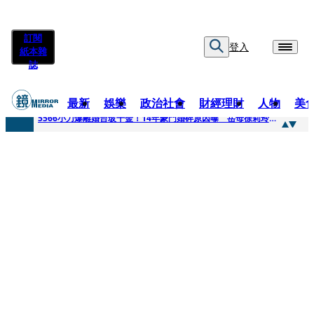
訂閱
登入
紙本雜
誌
最新
娛樂
政治社會
財經理財
人物
美
快訊
5566小刀爆離婚台玻千金！14年豪門婚碎原因曝 岳母徐莉玲風暴意外揭家族祕辛
快訊
徐莉玲喪子劇變／徐莉玲「巨大哀傷足不出戶」 解密長子身世
快訊
醫美偷拍案無影像網紅律師仍喊提告 學者：須具備侵權要件