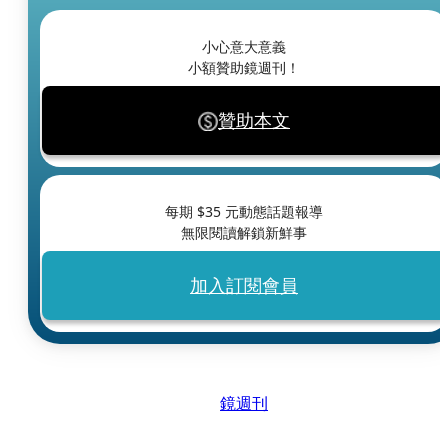
小心意大意義
小額贊助鏡週刊！
贊助本文
每期 $
35
元動態話題報導
無限閱讀解鎖新鮮事
加入訂閱會員
鏡週刊