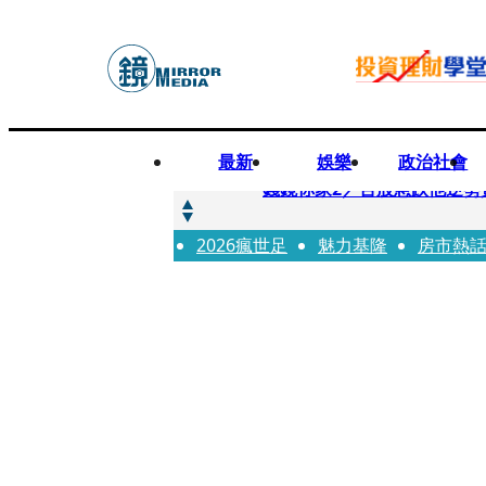
最新
娛樂
政治社會
快訊
錢鏡你家2／台股急跌他逆勢
2026瘋世足
快訊
魅力基隆
房市熱
八月寵物月 寵物食品大廠
快訊
97萬粉絲料理網紅驚傳病逝