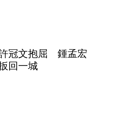
許冠文抱屈 鍾孟宏
扳回一城