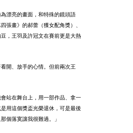
極為漂亮的畫面，和特殊的鏡頭語
第四張畫》的郝蕾（獲女配角獎）、
納豆，王羽及許冠文在賽前更是大熱
著看開、放手的心情。但前兩次王
機會站在舞台上，用一部作品、拿一
或是用這個獎盃光榮退休，可是最後
且那個落寞讓我很難過。」