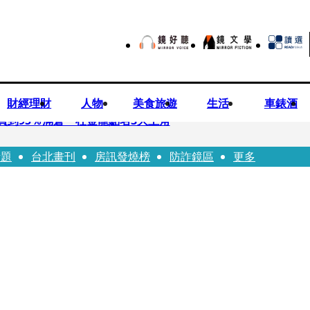
財經理財
人物
美食旅遊
生活
車錶酒
買到95％滿倉 杜金龍點名3大主角
話題
台北畫刊
房訊發燒榜
防詐鏡區
更多
偕獸醫師提醒飼主四大照護誤區
！ 團隊發文證實：肥大叔8/5離開了