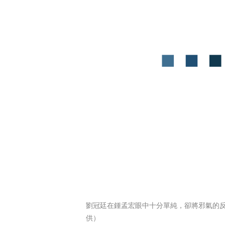
劉冠廷在鍾孟宏眼中十分單純，卻將邪氣的
供）