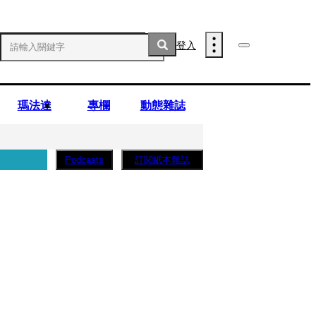
登入
瑪法達
專欄
動態雜誌
訂閱紙本雜誌
Podcasts