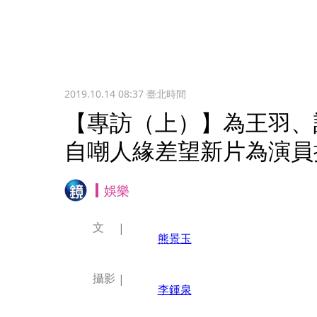
2019.10.14 08:37
臺北時間
【專訪（上）】為王羽、
自嘲人緣差望新片為演員
娛樂
文
熊景玉
攝影
李鍾泉