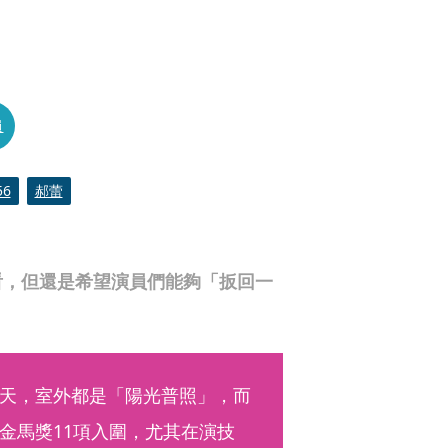
員
6
郝蕾
看，但還是希望演員們能夠「扳回一
天，室外都是「陽光普照」，而
金馬獎11項入圍，尤其在演技