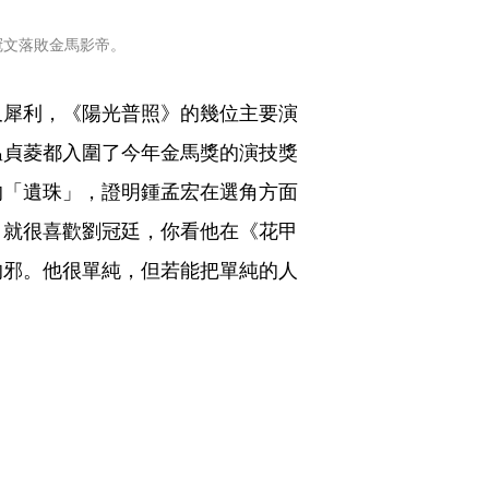
冠文落敗金馬影帝。
又犀利，《陽光普照》的幾位主要演
温貞菱都入圍了今年金馬獎的演技獎
的「遺珠」，證明鍾孟宏在選角方面
》就很喜歡劉冠廷，你看他在《花甲
的邪。他很單純，但若能把單純的人