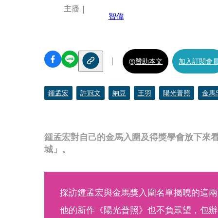
主播
智偉
贊助本文
加入訂閱會
鍾孟宏
許冠文
納豆
王羽
陽光普照
金馬5
鍾孟宏對自己的金馬入圍及得獎學會放下來
城」。
採訪鍾孟宏與金馬獎入圍名單揭曉的這兩
他的新作《陽光普照》也不負眾望，包辦