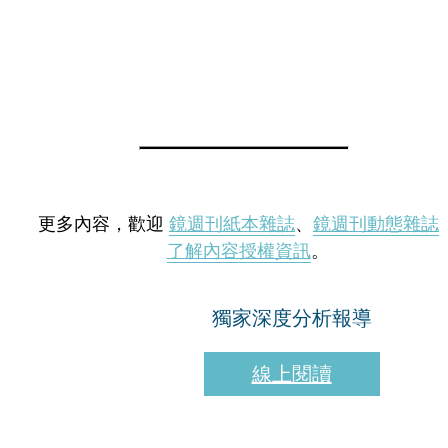
更多內容，歡迎
鏡週刊紙本雜誌
、
鏡週刊動態雜誌
了解內容授權資訊
。
獨家深度分析報導
線上閱讀