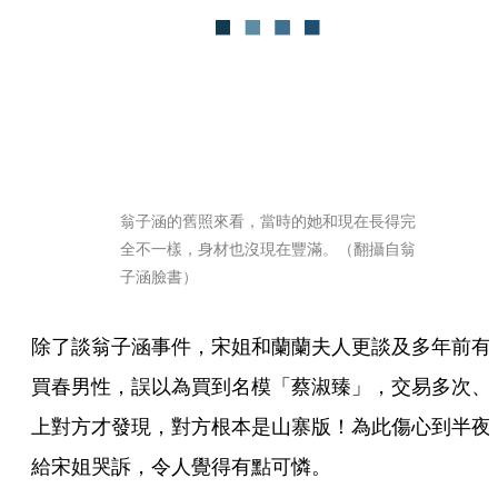
翁子涵的舊照來看，當時的她和現在長得完
全不一樣，身材也沒現在豐滿。（翻攝自翁
子涵臉書）
除了談翁子涵事件，宋姐和蘭蘭夫人更談及多年前有
買春男性，誤以為買到名模「蔡淑臻」，交易多次、
上對方才發現，對方根本是山寨版！為此傷心到半夜
給宋姐哭訴，令人覺得有點可憐。