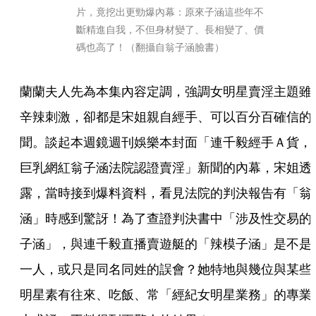
片，竟挖出更勁爆內幕：原來子涵這些年不
斷精進自我，不但身材變了、長相變了、價
碼也高了！（翻攝自翁子涵臉書）
蘭蘭夫人先為本集內容定調，強調女明星賣淫主題雖
辛辣刺激，卻都是宋姐親自經手、可以百分百確信的
聞。談起本週鏡週刊娛樂本封面「連千毅經手Ａ貨，
巨乳網紅翁子涵法院認證賣淫」新聞的內幕，宋姐透
露，當時接到爆料資料，看見法院的判決報告有「翁
涵」時感到驚訝！為了查證判決書中「涉及性交易的
子涵」，與連千毅直播賣遊艇的「辣模子涵」是不是
一人，或只是同名同姓的誤會？她特地與幾位與某些
明星素有往來、吃飯、常「經紀女明星業務」的專業