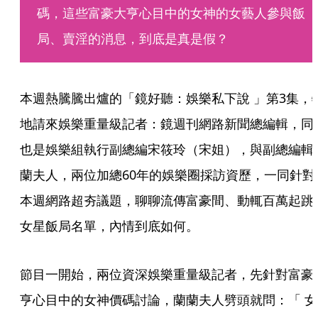
碼，這些富豪大亨心目中的女神的女藝人參與飯
局、賣淫的消息，到底是真是假？
本週熱騰騰出爐的「鏡好聽：娛樂私下說 」第3集，
地請來娛樂重量級記者：鏡週刊網路新聞總編輯，同
也是娛樂組執行副總編宋筱玲（宋姐），與副總編輯
蘭夫人，兩位加總60年的娛樂圈採訪資歷，一同針對
本週網路超夯議題，聊聊流傳富豪間、動輒百萬起跳
女星飯局名單，內情到底如何。
節目一開始，兩位資深娛樂重量級記者，先針對富豪
亨心目中的女神價碼討論，蘭蘭夫人劈頭就問：「 女