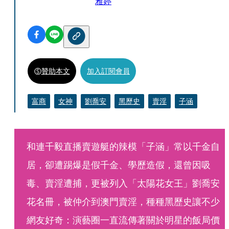
雅婷
贊助本文
加入訂閱會員
富商
女神
劉喬安
黑歷史
賣淫
子涵
和連千毅直播賣遊艇的辣模「子涵」常以千金自
居，卻遭踢爆是假千金、學歷造假，還曾因吸
毒、賣淫遭捕，更被列入「太陽花女王」劉喬安
花名冊，被仲介到澳門賣淫，種種黑歷史讓不少
網友好奇：演藝圈一直流傳著關於明星的飯局價