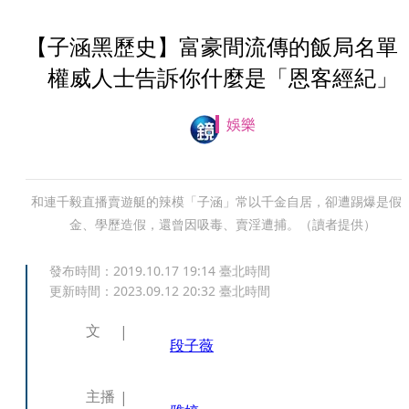
【子涵黑歷史】富豪間流傳的飯局名
權威人士告訴你什麼是「恩客經紀」
娛樂
和連千毅直播賣遊艇的辣模「子涵」常以千金自居，卻遭踢爆是假
金、學歷造假，還曾因吸毒、賣淫遭捕。（讀者提供）
發布時間：
2019.10.17 19:14
臺北時間
更新時間：
2023.09.12 20:32
臺北時間
文
段子薇
主播