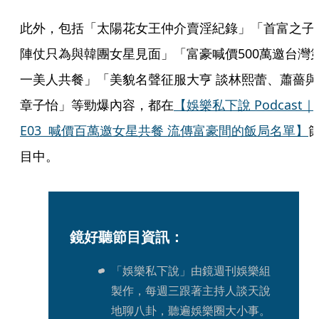
此外，包括「太陽花女王仲介賣淫紀錄」「首富之子
陣仗只為與韓團女星見面」「富豪喊價500萬邀台灣
一美人共餐」「美貌名聲征服大亨 談林熙蕾、蕭薔與
章子怡」等勁爆內容，都在
【娛樂私下說 Podcast｜
E03  喊價百萬邀女星共餐 流傳富豪間的飯局名單】
目中。
鏡好聽節目資訊：
「娛樂私下說」由鏡週刊娛樂組
製作，每週三跟著主持人談天說
地聊八卦，聽遍娛樂圈大小事。