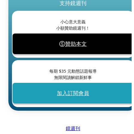
支持鏡週刊
小心意大意義
小額贊助鏡週刊！
贊助本文
每期 $
35
元動態話題報導
無限閱讀解鎖新鮮事
加入訂閱會員
鏡週刊