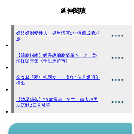
延伸閱讀
嫖妓嫖到變性人 男星沉寂5年潦倒成啃老
族
【韓劇指南】網漫改編劇情超ㄎ一ㄤ 魯
蛇怪咖雲集《千里馬超市》
金泰希「兩年抱兩女」 產後1個月爆明年
復出
【韓星殞落】25歲雪莉上吊亡 前大叔男
友沉默2日首發聲