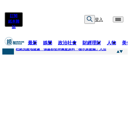
訂閱
登入
紙本雜
誌
最新
娛樂
政治社會
財經理財
人物
美
快訊
杜絕洗產地疑慮 張嘉郡堅持農產原料「標示原產國」入法
快訊
「簽名牆變戰場！」饒河夜市小吃店把簽名塗掉 沈伯洋：舉雙手贊成
快訊
一起往好命路出發1／占星第一品牌 唐綺陽1秒帶入星座世界