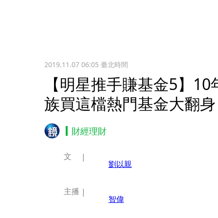
2019.11.07 06:05
臺北時間
【明星推手賺基金5】10
族買這檔熱門基金大翻身
財經理財
文
劉以親
主播
智偉