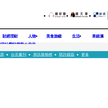
財經理財
人物
美食旅遊
生活
車錶酒
博57歲將當新手爸爸
話題
台北畫刊
房訊發燒榜
防詐鏡區
更多
首登台「1人分飾4角」 觀眾驚艷：錯怪星二代了
歲女友爆當小三「大鬧病房氣孕婦」 姜厚任不忍回應了