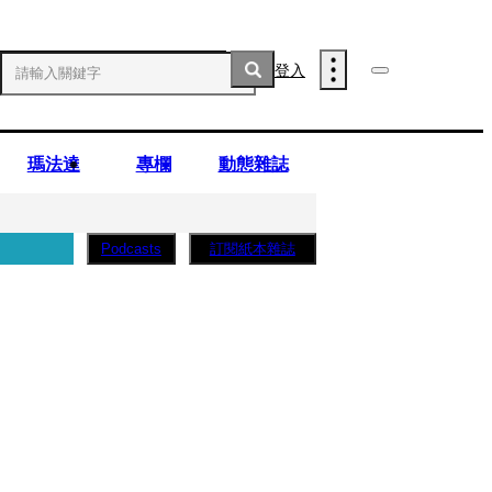
登入
瑪法達
專欄
動態雜誌
訂閱紙本雜誌
Podcasts