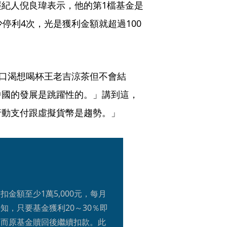
紀人倪良瑋表示，他的第1檔基金是
停利4次，光是獲利金額就超過100
，口渴想喝杯王老吉涼茶但不會結
中國的發展是跳躍性的。」講到這，
行動支付跟虛擬貨幣是趨勢。」
金額至少1萬5,000元，每月
知，只要基金獲利20～30％即
，而原基金贖回後繼續扣款。此