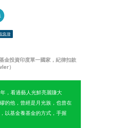
員
倪良瑋
檔基金投資印度單一國家，紀律扣款
ler）
多年，看過藝人光鮮亮麗賺大
繆的他，曾經是月光族，也曾在
，以基金養基金的方式，手握