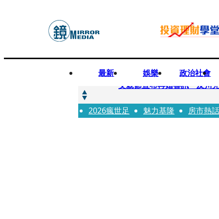
最新
娛樂
政治社會
快訊
父親節宣布再婚喜訊 及川光
2026瘋世足
快訊
魅力基隆
房市熱
改姓斷開阿湯哥！20歲舒莉
快訊
「愛露奶」私訊流出！小24