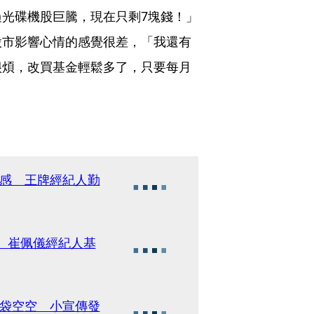
光碟機股巨騰，現在只剩7塊錢！」
股市影響心情的感覺很差，「我還有
很煩，改買基金輕鬆多了，只要每月
機感 王牌經紀人勤
萬 崔佩儀經紀人基
口袋空空 小宣傳發