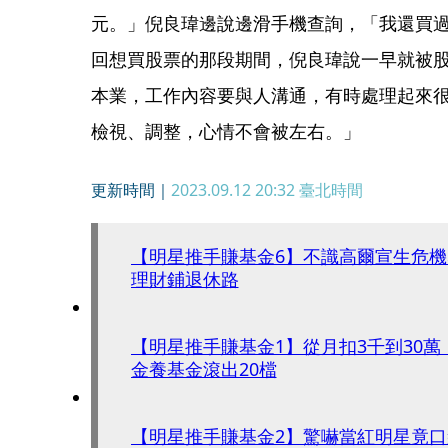
元。」倪良瑋邊說邊滑手機查詢，「我還買過
回想買股票的那段期間，倪良瑋說一早就被
本業，工作內容要與人溝通，有時處理起來
檢視、調整，心情不會被左右。」
更新時間｜
2023.09.12 20:32
臺北時間
【明星推手賺基金6】不識高爾宣生危
理財鋪退休路
【明星推手賺基金1】從月扣3千到30
金養基金滾出20檔
【明星推手賺基金2】驚嚇當紅明星竟