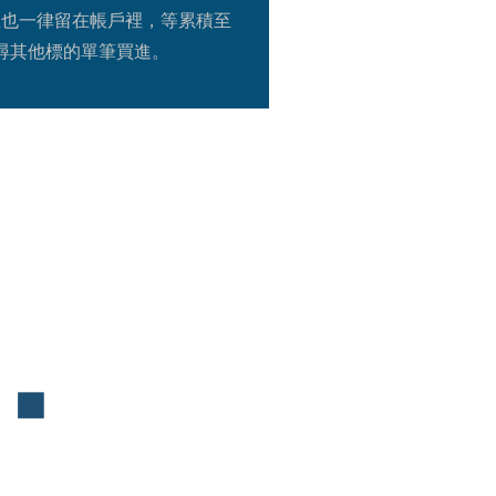
息也一律留在帳戶裡，等累積至
找尋其他標的單筆買進。