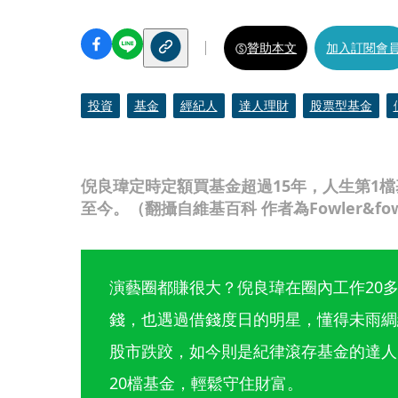
贊助本文
加入訂閱會
投資
基金
經紀人
達人理財
股票型基金
倪良瑋定時定額買基金超過15年，人生第1
至今。（翻攝自維基百科 作者為Fowler&fow
演藝圈都賺很大？倪良瑋在圈內工作20
錢，也遇過借錢度日的明星，懂得未雨綢
股市跌跤，如今則是紀律滾存基金的達人
20檔基金，輕鬆守住財富。