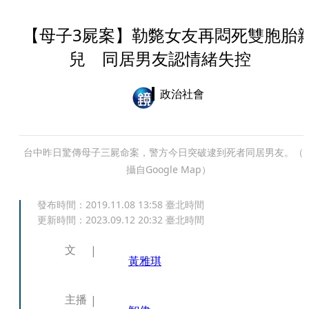
【母子3屍案】勒斃女友再悶死雙胞胎
兒 同居男友認情緒失控
政治社會
台中昨日驚傳母子三屍命案，警方今日突破逮到死者同居男友。（
攝自Google Map）
發布時間：
2019.11.08 13:58
臺北時間
更新時間：
2023.09.12 20:32
臺北時間
文
黃雅琪
主播