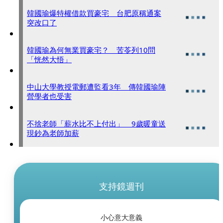
韓國瑜爆特權借款買豪宅 台肥原稱通案
突改口了
韓國瑜為何無業買豪宅？ 苦苓列10問
「恍然大悟」
中山大學教授電郵遭監看3年 傳韓國瑜陣
營學者也受害
不捨老師「薪水比不上付出」 9歲暖童送
現鈔為老師加薪
支持鏡週刊
小心意大意義