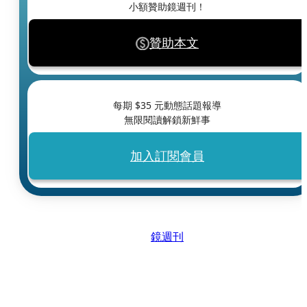
小額贊助鏡週刊！
贊助本文
每期 $
35
元動態話題報導
無限閱讀解鎖新鮮事
加入訂閱會員
鏡週刊