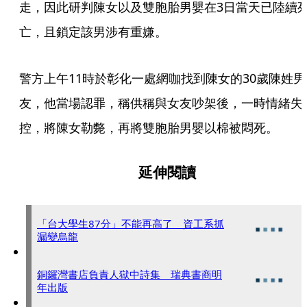
走，因此研判陳女以及雙胞胎男嬰在3日當天已陸續
亡，且鎖定該男涉有重嫌。
警方上午11時於彰化一處網咖找到陳女的30歲陳姓男
友，他當場認罪，稱供稱與女友吵架後，一時情緒失
控，將陳女勒斃，再將雙胞胎男嬰以棉被悶死。
延伸閱讀
「台大學生87分」不能再高了 資工系抓
漏變烏龍
銅鑼灣書店負責人獄中詩集 瑞典書商明
年出版