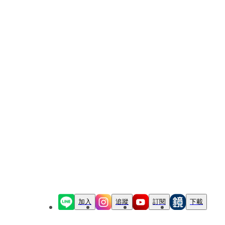
加入
追蹤
訂閱
下載