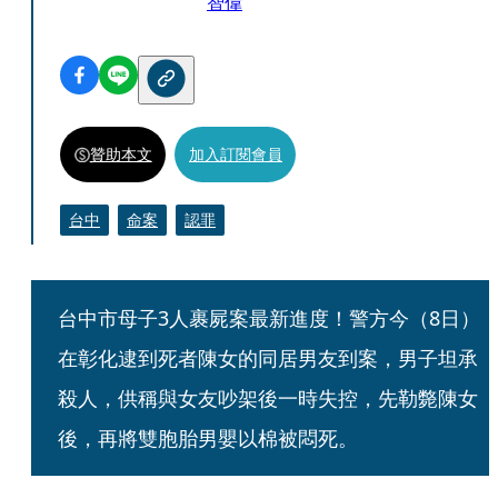
智偉
贊助本文
加入訂閱會員
台中
命案
認罪
台中市母子3人裹屍案最新進度！警方今（8日）
在彰化逮到死者陳女的同居男友到案，男子坦承
殺人，供稱與女友吵架後一時失控，先勒斃陳女
後，再將雙胞胎男嬰以棉被悶死。