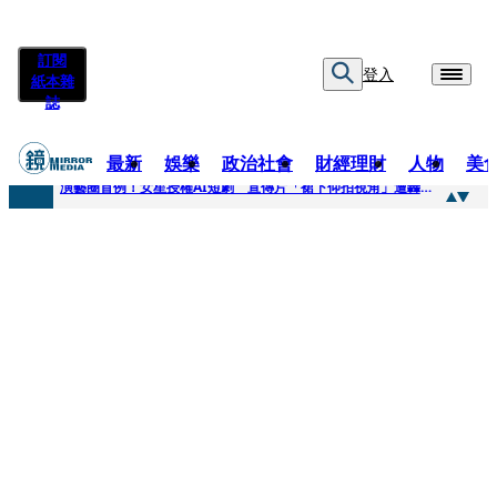
訂閱
登入
紙本雜
誌
最新
娛樂
政治社會
財經理財
人物
美
快訊
演藝圈首例！女星授權AI短劇 宣傳片「裙下仰拍視角」遭轟擦邊：自降身價
快訊
全球提升電氣化 台達電鄭平看好微電網推一站式方案
快訊
《魷魚遊戲》美版傳喊卡 現象級神劇難續宇宙