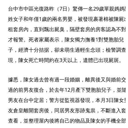
台中市中區光復路昨（7日）驚傳一名29歲單親媽媽
姓女子和年僅1歲的兩名男嬰，被發現裹著棉被陳屍
租套房內，直到飄出屍臭，隔壁套房的房客認為不對
才報警。死者家屬表示，陳女獨力撫養1對雙胞胎兒
子，經濟十分拮据，卻未萌生過輕生念頭；檢警調查
現，陳女死亡時間約在3天以上，遺體已出現屍斑。
據悉，陳女過去曾有過一段婚姻，離異後又與婚前交
過的前男友復合，於去年12月產下雙胞胎兒子，並隨
男友在台中定居；警方從監視器發現，本月3日陳女
友倉皇離開套房後，同居男友形跡鬼祟，不斷進入套
查看，並整理屋內後將自己的物品及陳女的手機全部