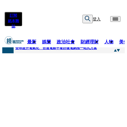
訂閱
登入
紙本雜
誌
最新
娛樂
政治社會
財經理財
人物
美
快訊
全球提升電氣化 台達電鄭平看好微電網推一站式方案
快訊
又要不副署？立院三讀藍白兒少未來帳戶 政院放話：將採必要憲政作為
快訊
agnès b.推Humanitarian系列 「give love」成今夏最暖時尚宣言