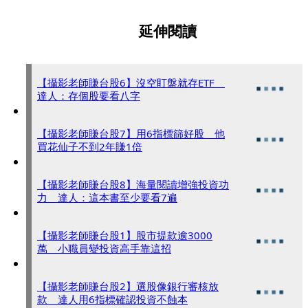
延伸閱讀
【攝影老師賺台股6】沒空盯盤就存ETF
達人：存個股要看八字
【攝影老師賺台股7】用6指標篩好股 他
買花仙子不到2年賺1倍
【攝影老師賺台股8】海量閱讀增強投資功
力 達人：這本書至少要看7遍
【攝影老師賺台股1】股市提款逾3000
萬 小職員變投資高手靠這招
【攝影老師賺台股2】選股像銀行審核放
款 達人用6指標確認投資不蝕本