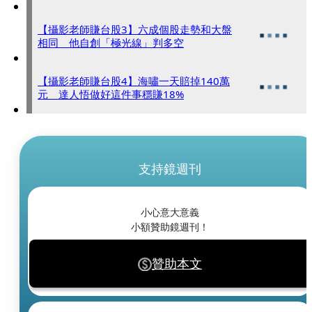
【攝影老師賺台股3】六成個股走勢和大盤
相同 他自創「極光線」判多空
【攝影老師賺台股4】海嘯一天賠掉140萬
元 達人悟做好這件事穩賺18%
支持鏡週刊
小心意大意義
小額贊助鏡週刊！
贊助本文