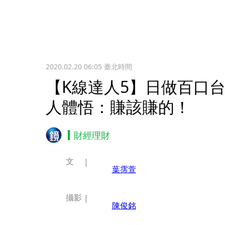
2020.02.20 06:05
臺北時間
【K線達人5】日做百口
人體悟：賺該賺的！
財經理財
文
葉霈萱
攝影
陳俊銘