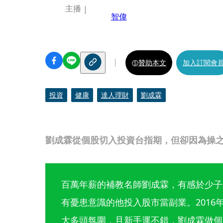
主播
智偉
贊助本文
加入訂閱會
投資
健康
達人理財
劉成霖
劉成霖從個股切入投資台指期，但卻因為操
百萬年薪的補教名師劉成霖，有感於少子
有憂患意識的他投入股市當副業。2016
大多頭氛圍，且新手運不錯，劉成霖做個