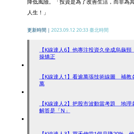
降低風險。「投資是為了改善生活，而非為
人生！」
更新時間｜
2023.09.12 20:33
臺北時間
【K線達人6】他專注投資久坐成烏龜頸
操矯正
【K線達人1】看逾萬張技術線圖 補教
萬
【K線達人2】把股市波動當考題 地理
解答是「N」
【K線達人3】買禾伸堂1個月賺20% 