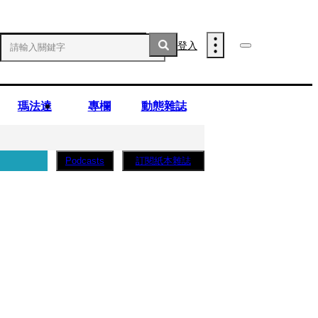
登入
瑪法達
專欄
動態雜誌
訂閱紙本雜誌
Podcasts