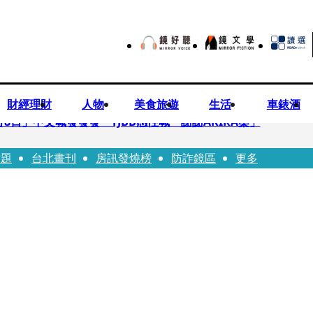
財經理財
人物
美食旅遊
生活
車錶酒
月8日」中文喊發發發 TJBB感性喊「謝謝AKIRA桑」
話題
台北畫刊
房訊發燒榜
防詐鏡區
更多
律師列3款嗆：陳時中唯一擋的叫科興
低谷 「遭親弟賞巴掌、父親出軌自己閨密」辛酸人生曝光