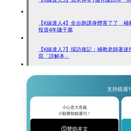
【K線達人4】全台跑課身體害了了 補
投資4年賺千萬
【K線達人7】採訪後記：補教老師著迷
寫「詳解本」
支持鏡週
小心意大意義
小額贊助鏡週刊！
贊助本文