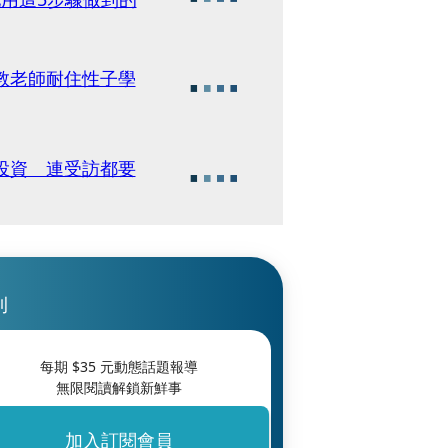
教老師耐住性子學
投資 連受訪都要
刊
每期 $
35
元動態話題報導
無限閱讀解鎖新鮮事
加入訂閱會員