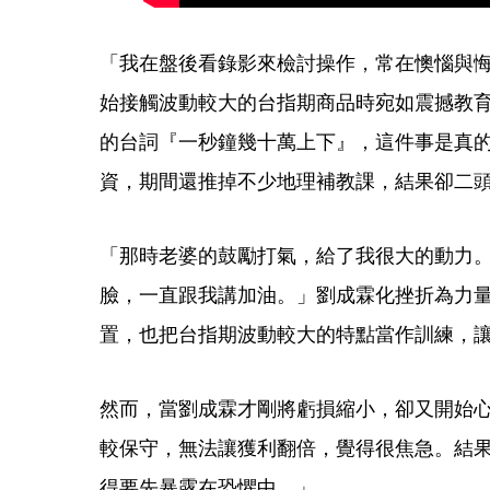
「我在盤後看錄影來檢討操作，常在懊惱與
始接觸波動較大的台指期商品時宛如震撼教
的台詞『一秒鐘幾十萬上下』，這件事是真
資，期間還推掉不少地理補教課，結果卻二頭
「那時老婆的鼓勵打氣，給了我很大的動力
臉，一直跟我講加油。」劉成霖化挫折為力
置，也把台指期波動較大的特點當作訓練，
然而，當劉成霖才剛將虧損縮小，卻又開始
較保守，無法讓獲利翻倍，覺得很焦急。結
得要先暴露在恐懼中。」