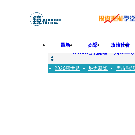
最新
娛樂
政治社會
快訊
AKIRA台北開唱「令和8年8
2026瘋世足
快訊
魅力基隆
房市熱
台灣新冠期間沒疫苗可打？ 
快訊
沉寂12年…鐵肺歌后遇人生