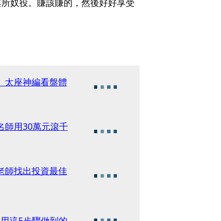
其所奴役。賺該賺的，然後好好享受
 太座神編看盤體
名師用30萬元滾千
老師找出投資最佳
他用這5步驟做到的