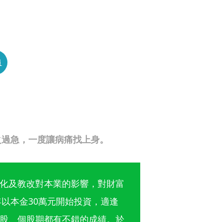
員
之過急，一度讓病痛找上身。
化及教改對本業的影響，對財富
年以本金30萬元開始投資，適逢
股、個股期都有不錯的成績。於