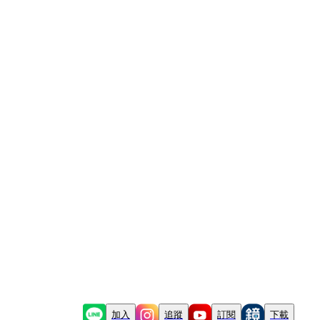
加入
追蹤
訂閱
下載