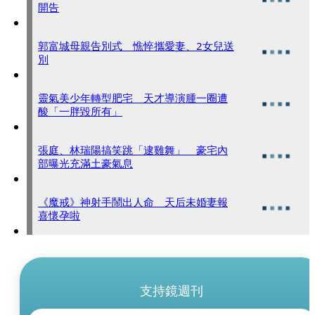
開告
郭富城母親告別式 憔悴攜愛妻、2女兒送
別
靈氣美少年轉型肥宅 天才導演腫一圈遭
酸「一胖毀所有」
張庭、林瑞陽搞笑跳「逮雞舞」 豪宅內
部曝光充滿土豪氣息
《魔戒》神射手鬧出人命 天后未婚妻報
喜懷孕啦
支持鏡週刊