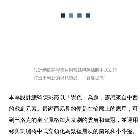
設計總監陳彩霞運用蕾絲與刺繡將中式立領
打造出嶄新的現代感受。（夏姿提供）
本季設計總監陳彩霞以「覺色」為題，靈感來自中西
的戲劇元素。最顯而易見的便是在輪廓上的應用，可
到巴洛克的皇室風格加入京劇的雲肩和華冠，並運用
絲與刺繡將中式立領化為繁複層次的圍領和小斗篷。