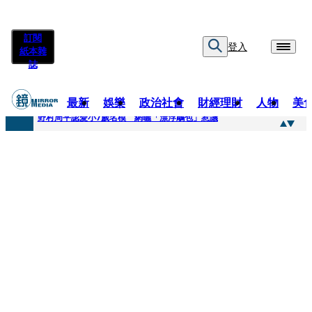
訂閱
登入
紙本雜
誌
最新
娛樂
政治社會
財經理財
人物
美
快訊
野村周平認愛小7歲名模 網曬「漂浮鵰包」惹議
快訊
8年磨一劍 陳法拉自編自導《Bloodline》進軍多倫多 柯林法洛姊弟相挺
快訊
笑著笑著就哭了 被遺忘的日本喜劇天才川島雄三 4K修復重返大銀幕