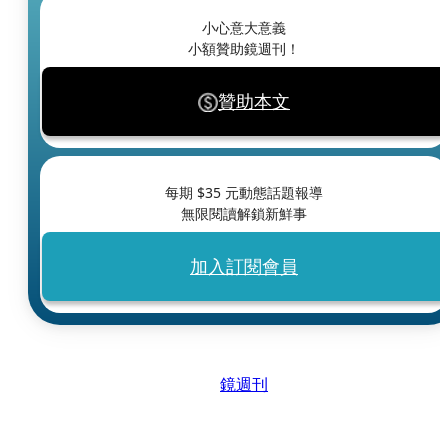
小心意大意義
小額贊助鏡週刊！
贊助本文
每期 $
35
元動態話題報導
無限閱讀解鎖新鮮事
加入訂閱會員
鏡週刊