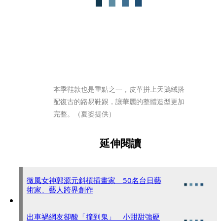
本季鞋款也是重點之一，皮革拼上天鵝絨搭
配復古的路易鞋跟，讓華麗的整體造型更加
完整。（夏姿提供）
延伸閱讀
微風女神郭源元斜槓插畫家 50名台日藝
術家、藝人跨界創作
出車禍網友卻酸「撞到鬼」 小甜甜強硬