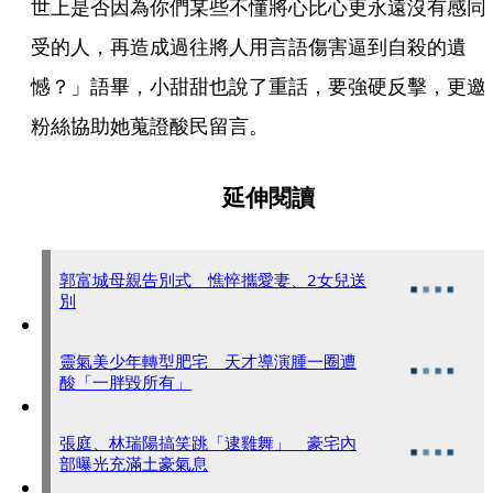
世上是否因為你們某些不懂將心比心更永遠沒有感同
受的人，再造成過往將人用言語傷害逼到自殺的遺
憾？」語畢，小甜甜也說了重話，要強硬反擊，更邀
粉絲協助她蒐證酸民留言。
延伸閱讀
郭富城母親告別式 憔悴攜愛妻、2女兒送
別
靈氣美少年轉型肥宅 天才導演腫一圈遭
酸「一胖毀所有」
張庭、林瑞陽搞笑跳「逮雞舞」 豪宅內
部曝光充滿土豪氣息