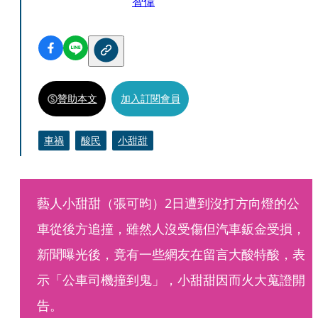
智偉
贊助本文
加入訂閱會員
車禍
酸民
小甜甜
藝人小甜甜（張可昀）2日遭到沒打方向燈的公
車從後方追撞，雖然人沒受傷但汽車鈑金受損，
新聞曝光後，竟有一些網友在留言大酸特酸，表
示「公車司機撞到鬼」，小甜甜因而火大蒐證開
告。