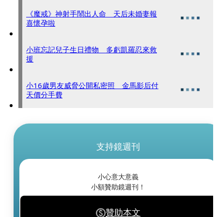
《魔戒》神射手鬧出人命 天后未婚妻報
喜懷孕啦
小班忘記兒子生日禮物 多虧凱羅忍來救
援
小16歲男友威脅公開私密照 金馬影后付
天價分手費
支持鏡週刊
小心意大意義
小額贊助鏡週刊！
贊助本文