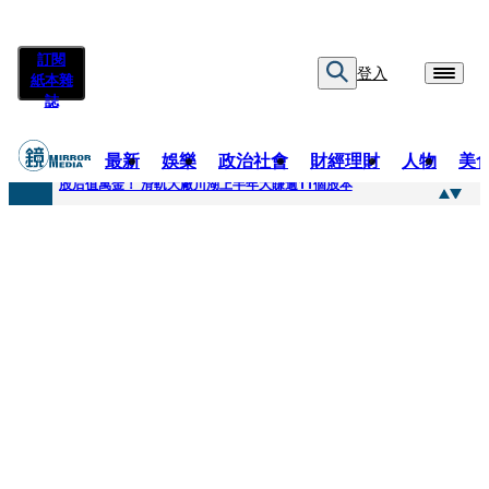
訂閱
登入
紙本雜
誌
最新
娛樂
政治社會
財經理財
人物
美
快訊
股后值萬金！ 滑軌大廠川湖上半年大賺逾11個股本
快訊
詐騙慈濟10億元佣金案 中院裁定女律師4人羈押禁見1人交保
快訊
國民黨控台糖董事「綠友友」點名陳其邁 高市府駁斥：毫無事實依據