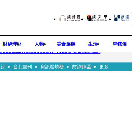
財經理財
人物
美食旅遊
生活
車錶酒
 SBS歌謠大戰SUMMER》TVBS直播祭追星福利
話題
台北畫刊
房訊發燒榜
防詐鏡區
更多
任李文詳接掌兆基屋管2天就喊撤出！
持斷掃把戳女代課老師眼睛大失血近失明