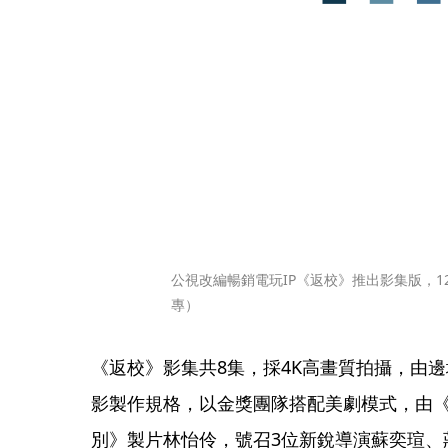
公視改編暢銷電玩IP《返校》推出影集版，
專）
《返校》影集共8集，採4K高畫質拍攝，由
影製作規格，以金獎團隊搭配美劇模式，由
別》製片林怡伶，號召3位新銳導演蘇奕瑄、