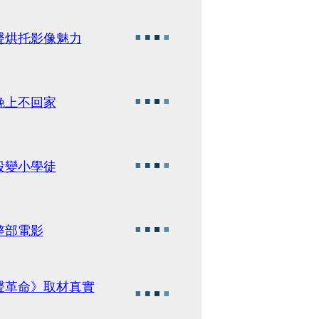
聲烘托影像魅力
晚上不回家
段變小學徒
整部電影
聲革命》取材真實