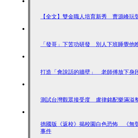
【全文】雙金職人培育新秀 曹源峰玩
「發哥」下苦功研發 別人下班睡覺他
打造「會說話的牆壁」 老師傅放下身
測試台灣觀眾接受度 盧律銘配樂滿溢
德國版《返校》揭校園白色恐怖 《無
事件