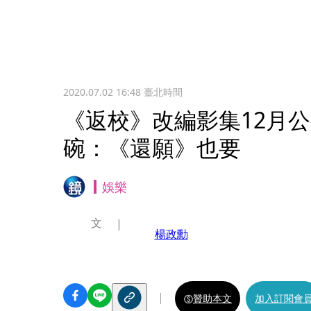
2020.07.02 16:48
臺北時間
《返校》改編影集12月
碗：《還願》也要
娛樂
文
楊政勳
贊助本文
加入訂閱會