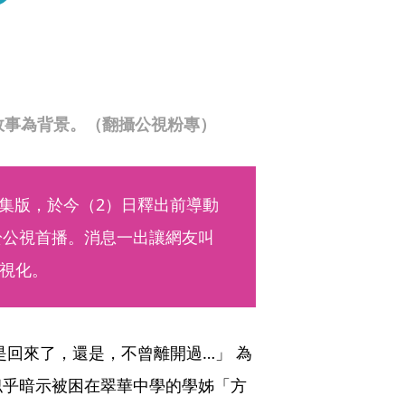
故事為背景。（翻攝公視粉專）
影集版，於今（2）日釋出前導動
於公視首播。消息一出讓網友叫
視化。
是回來了，還是，不曾離開過…」 為
似乎暗示被困在翠華中學的學姊「方