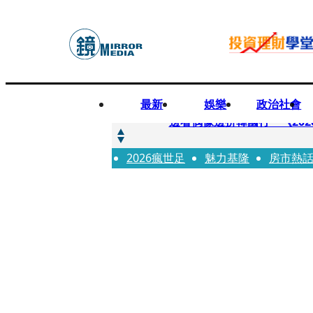
最新
娛樂
政治社會
快訊
邊看偶像邊拚韓國行 《2026
2026瘋世足
快訊
魅力基隆
房市熱
代誌大條火急跳船？ 宏碁派
快訊
一句「請回去坐好」 特教生