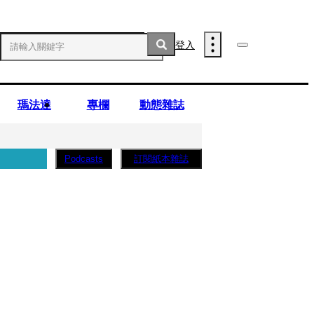
登入
瑪法達
專欄
動態雜誌
訂閱紙本雜誌
Podcasts