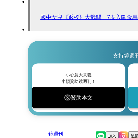
國中女兒《返校》大哉問 7度入圍金
支持鏡週
小心意大意義
小額贊助鏡週刊！
贊助本文
鏡週刊
加入
追