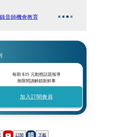
馬錄音師機會教育
刊
每期 $
35
元動態話題報導
無限閱讀解鎖新鮮事
加入訂閱會員
蹤
訂閱
下載