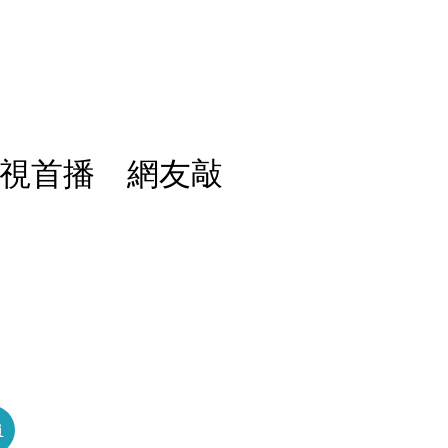
公視首播 網友敲
員