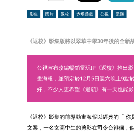
影集
國片
返校
赤燭遊戲
公視
還願
《返校》影集版將以翠華中學30年後的全新
公視宣布改編暢銷電玩IP《返校》推出
畫海報，並預定於12月5日週六晚上9點
好，不少人更希望《還願》有一天也能影
《返校》影集的前導動畫海報以經典的「 你
文案，一名女高中生的剪影在司令台徘徊，