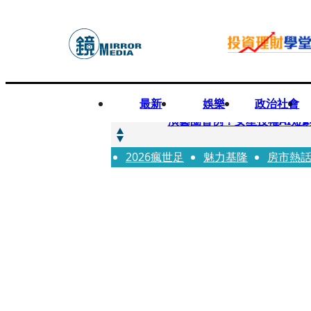
最新
娛樂
政治社會
快訊
演藝圈首例！女星授權AI短
2026瘋世足
快訊
魅力基隆
房市熱
全球提升電氣化 台達電鄭
快訊
《魷魚遊戲》美版傳喊卡 