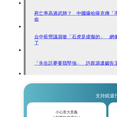
死亡率高過武肺？ 中國爆哈薩克傳「不
命
台中藍營議員嗆「石虎是虛擬的」 網
了
「先生託夢要我堅強」 許崑源遺孀告
支持鏡週
小心意大意義