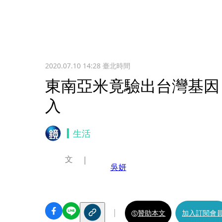
2020.07.10 14:28
臺北時間
東南亞米竟驗出台灣基因
入
生活
文
吳妍
贊助本文
加入訂閱會