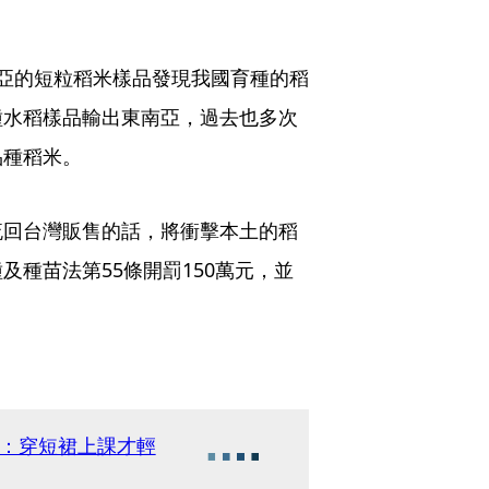
亞的短粒稻米樣品發現我國育種的稻
種水稻樣品輸出東南亞，過去也多次
品種稻米。
流回台灣販售的話，將衝擊本土的稻
種苗法第55條開罰150萬元，並
稱：穿短裙上課才輕