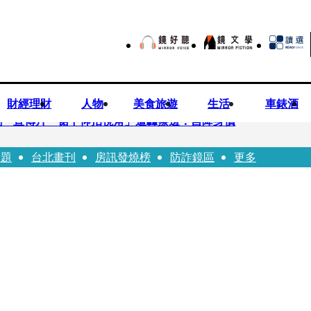
財經理財
人物
美食旅遊
生活
車錶酒
劇 宣傳片「裙下仰拍視角」遭轟擦邊：自降身價
話題
台北畫刊
房訊發燒榜
防詐鏡區
更多
平看好微電網推一站式方案
現象級神劇難續宇宙