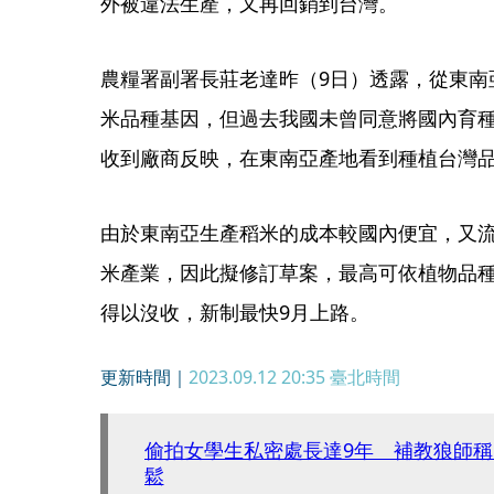
外被違法生產，又再回銷到台灣。
農糧署副署長莊老達昨（9日）透露，從東南
米品種基因，但過去我國未曾同意將國內育
收到廠商反映，在東南亞產地看到種植台灣
由於東南亞生產稻米的成本較國內便宜，又
米產業，因此擬修訂草案，最高可依植物品種及
得以沒收，新制最快9月上路。
更新時間｜
2023.09.12 20:35
臺北時間
偷拍女學生私密處長達9年 補教狼師
鬆