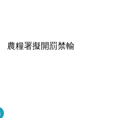
 農糧署擬開罰禁輸
員