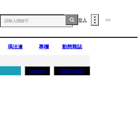
登入
瑪法達
專欄
動態雜誌
訂閱紙本雜誌
Podcasts