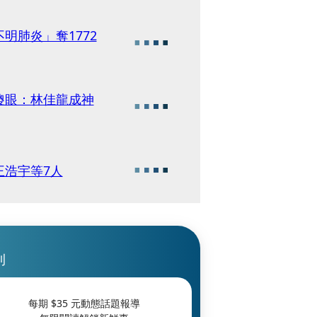
明肺炎」奪1772
傻眼：林佳龍成神
王浩宇等7人
刊
每期 $
35
元動態話題報導