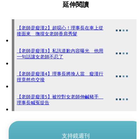
延伸閱讀
【老師是癡漢2】超噁心！理事長在車上從
後面來 撫摸女老師香肩秀髮
【老師是癡漢3】私訊道歉內容曝光 他用
一句話讓女老師不忍了
【老師是癡漢4】理事長將換人當 癡漢行
徑竟然也交接
【老師是癡漢5】被控對女老師伸鹹豬手
理事長喊冤提告
支持鏡週刊