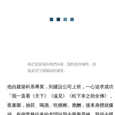
程乙哲當場向我們示範，面對徐浩城時，信
徒必須下跪聽訓的場景。
他自建築科系畢業，到建設公司上班，一心追求成功
「我一直看《天下》《遠見》《松下幸之助全傳》，
夜畫圖，抽菸、喝酒、吃檳榔、應酬，後來身體就爛
掉。有個業務往來的老闆叫我去華興靈修，我就去體