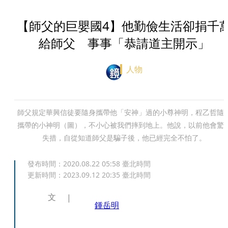
【師父的巨嬰國4】他勤儉生活卻捐千
給師父 事事「恭請道主開示」
人物
師父規定華興信徒要隨身攜帶他「安神」過的小尊神明，程乙哲隨
攜帶的小神明（圖），不小心被我們摔到地上。他說，以前他會驚
失措，自從知道師父是騙子後，他已經完全不怕了。
發布時間：
2020.08.22 05:58
臺北時間
更新時間：
2023.09.12 20:35
臺北時間
文
鍾岳明