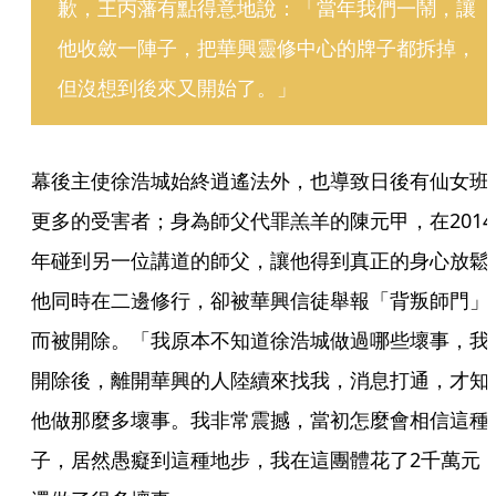
歉，王丙藩有點得意地說：「當年我們一鬧，讓
他收斂一陣子，把華興靈修中心的牌子都拆掉，
但沒想到後來又開始了。」 
幕後主使徐浩城始終逍遙法外，也導致日後有仙女班
更多的受害者；身為師父代罪羔羊的陳元甲，在2014
年碰到另一位講道的師父，讓他得到真正的身心放鬆
他同時在二邊修行，卻被華興信徒舉報「背叛師門」
而被開除。「我原本不知道徐浩城做過哪些壞事，我
開除後，離開華興的人陸續來找我，消息打通，才知
他做那麼多壞事。我非常震撼，當初怎麼會相信這種
子，居然愚癡到這種地步，我在這團體花了2千萬元