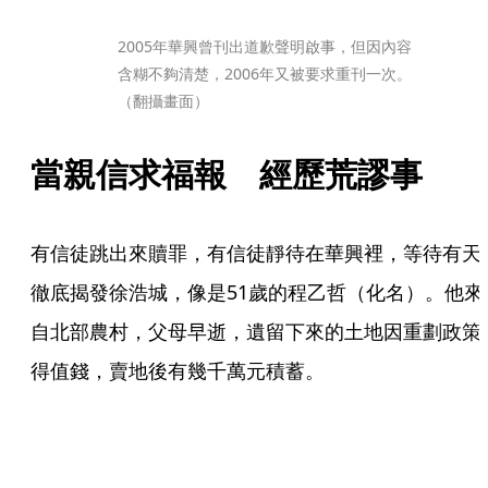
2005年華興曾刊出道歉聲明啟事，但因內容
含糊不夠清楚，2006年又被要求重刊一次。
（翻攝畫面）
當親信求福報　經歷荒謬事
有信徒跳出來贖罪，有信徒靜待在華興裡，等待有天
徹底揭發徐浩城，像是51歲的程乙哲（化名）。他來
自北部農村，父母早逝，遺留下來的土地因重劃政策
得值錢，賣地後有幾千萬元積蓄。