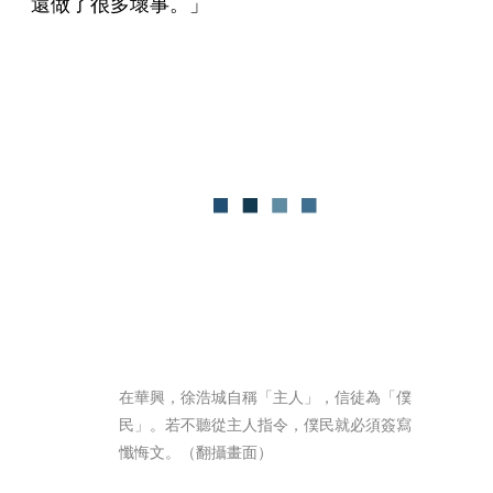
還做了很多壞事。」
在華興，徐浩城自稱「主人」，信徒為「僕
民」。若不聽從主人指令，僕民就必須簽寫
懺悔文。（翻攝畫面）