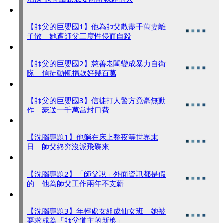
【師父的巨嬰國1】他為師父散盡千萬妻離
子散 她遭師父三度性侵而自殺
【師父的巨嬰國2】慈善老闆變成暴力自衛
隊 信徒動輒捐款好幾百萬
【師父的巨嬰國3】信徒打人警方竟毫無動
作 豪送一千萬當封口費
【洗腦專題1】他躺在床上整夜等世界末
日 師父終究沒派飛碟來
【洗腦專題2】「師父說」外面資訊都是假
的 他為師父工作兩年不支薪
【洗腦專題3】年輕處女組成仙女班 她被
要求成為「師父道主的新娘」