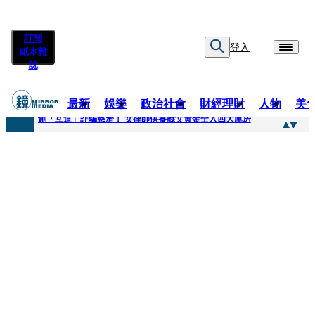
訂閱
登入
紙本雜
誌
最新
娛樂
政治社會
財經理財
人物
美
快訊
創「互道」詐騙慈濟！ 女律師供養義父黃金全入四大庫房
快訊
前時力黨魁表態「反對刪公視預算」 盼在野三思：改凍結處理受質疑項目
快訊
六強片齊聚桃影 小薰《祖先鬼》回桃影娘家 《長安的荔枝》桃影加映一票難求