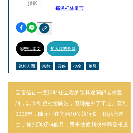
攝影
鄒保祥
林韋言
贊助本文
加入訂閱會員
鏡相人間
宗教
靈修
少龍
華興
受害信徒一度請時任立委的陳其邁開記者會聲
討，試圖引發社會關注，但總是不了了之。直到
2003年，陳元甲在內的10位執行長，因妨害自
由，被判刑3到4個月；民事法庭判決華興登報道