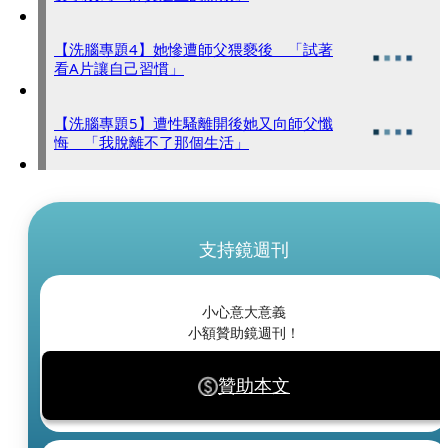
【洗腦專題4】她慘遭師父猥褻後 「試著
看A片讓自己習慣」
【洗腦專題5】遭性騷離開後她又向師父懺
悔 「我脫離不了那個生活」
支持鏡週刊
小心意大意義
小額贊助鏡週刊！
贊助本文