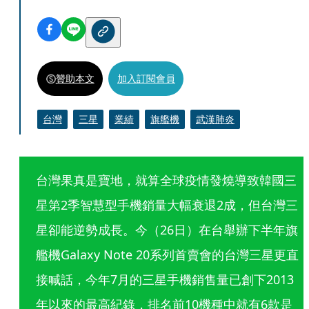
贊助本文
加入訂閱會員
台灣
三星
業績
旗艦機
武漢肺炎
台灣果真是寶地，就算全球疫情發燒導致韓國三
星第2季智慧型手機銷量大幅衰退2成，但台灣三
星卻能逆勢成長。今（26日）在台舉辦下半年旗
艦機Galaxy Note 20系列首賣會的台灣三星更直
接喊話，今年7月的三星手機銷售量已創下2013
年以來的最高紀錄，排名前10機種中就有6款是