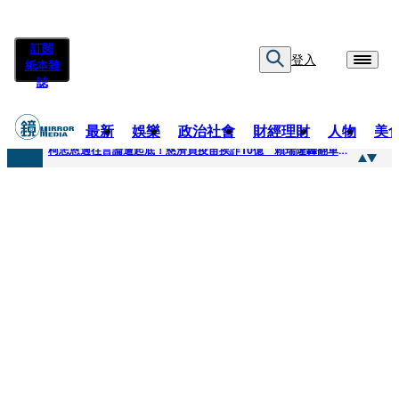
訂閱
登入
紙本雜
誌
最新
娛樂
政治社會
財經理財
人物
美
快訊
柯志恩過往言論遭起底！慈濟買疫苗挨詐10億 賴瑞隆轟翻車：應為當年錯誤道歉
快訊
善款不是私房錢！慈濟採購疫苗被騙10億沒報案遭炎上 基金會緊急說明
快訊
王凱靈堂遺照曝！選用3年前「白衣燦笑照」背後故事洋蔥超大顆... 70歲媽媽打破禁忌送愛子