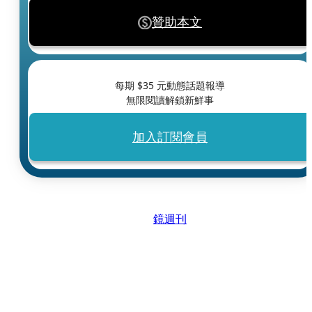
贊助本文
每期 $
35
元動態話題報導
無限閱讀解鎖新鮮事
加入訂閱會員
鏡週刊