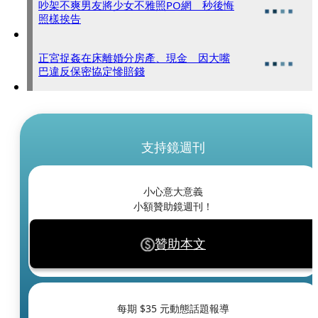
吵架不爽男友將少女不雅照PO網 秒後悔
照樣挨告
正宮捉姦在床離婚分房產、現金 因大嘴
巴違反保密協定慘賠錢
支持鏡週刊
小心意大意義
小額贊助鏡週刊！
贊助本文
每期 $
35
元動態話題報導