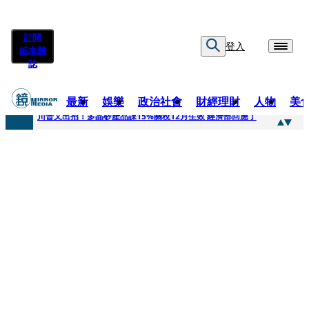
訂閱
登入
紙本雜
誌
最新
娛樂
政治社會
財經理財
人物
美
快訊
川普又出招！多晶矽產品課15%關稅12月生效 經濟部回應了
快訊
超速肇事停工一年首度受訪 廣末涼子被次子點醒！哽咽吐露：不再偽裝完美
快訊
真相一把抓／蕭敬騰 A-Lin同框有一腿 彭佳慧聞腋女青年