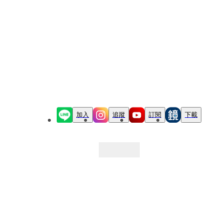
加入
追蹤
訂閱
下載
最新文章