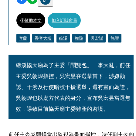
贊助本文
加入訂閱會員
宜蘭
香客大樓
礁溪
舞弊
吳宏謀
施壓
礁溪協天廟為了主委「鬧雙包」一事大亂，前任
主委吳朝煌指控，吳宏昱在選舉當下，涉嫌勸
誘、干涉及行使暗號干擾選舉，還有畫面為證，
吳朝煌也以廟方代表的身分，宣布吳宏昱當選無
效，導致目前協天廟主委難產的窘境。
前任主委吳朝煌拿出監視器畫面指控，時任副主委的