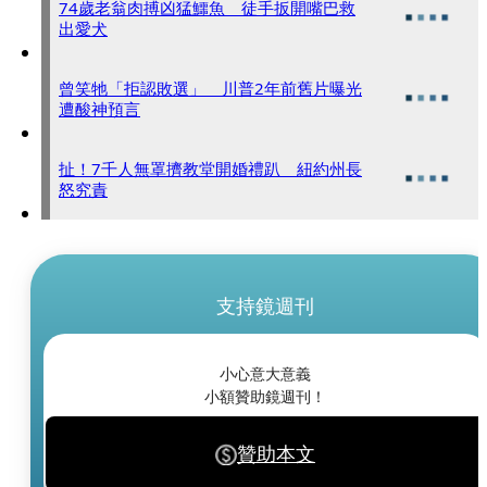
74歲老翁肉搏凶猛鱷魚 徒手扳開嘴巴救
出愛犬
曾笑牠「拒認敗選」 川普2年前舊片曝光
遭酸神預言
扯！7千人無罩擠教堂開婚禮趴 紐約州長
怒究責
支持鏡週刊
小心意大意義
小額贊助鏡週刊！
贊助本文