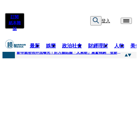
訂閱
登入
紙本雜
誌
最新
娛樂
政治社會
財經理財
人物
美
快訊
影帝親密照外流曝光！對方臉貼臉「又索吻」震驚韓網 登新聞熱搜第一
快訊
有人利用上人信任掏空慈濟？ 張景森提2建議：這是在保護慈濟
快訊
大一懷前男友孩子「19歲女大生背景曝光」 產檢紀錄全空白！獨自生產浴巾裹嬰屍藏家5天