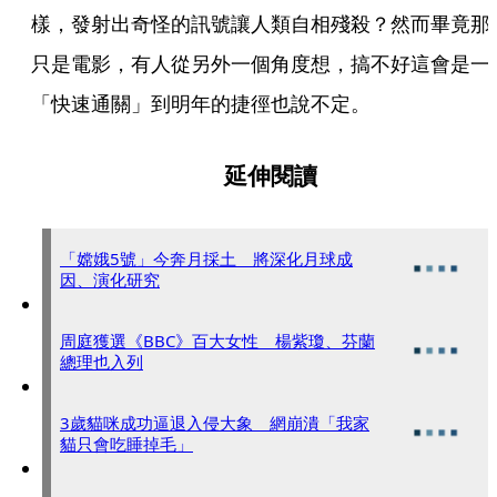
樣，發射出奇怪的訊號讓人類自相殘殺？然而畢竟那
只是電影，有人從另外一個角度想，搞不好這會是一
「快速通關」到明年的捷徑也說不定。
延伸閱讀
「嫦娥5號」今奔月採土 將深化月球成
因、演化研究
周庭獲選《BBC》百大女性 楊紫瓊、芬蘭
總理也入列
3歲貓咪成功逼退入侵大象 網崩潰「我家
貓只會吃睡掉毛」