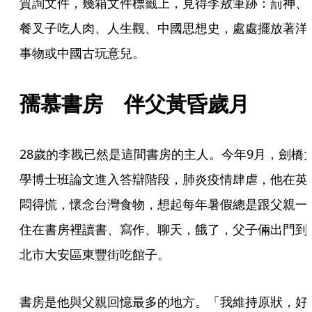
質詢文件，幾箱文件標籤上，見得李敖筆跡：罰神、
餐叉子吃人肉、人生觀、中國思想史，處處擺放著洋
事物或中國古玩意兒。
孺慕書房　伴父黃昏歲月
28歲的李戡已然是這間書房的主人。今年9月，劍橋
學博士班論文進入答辯階段，肺炎疫情肆虐，他在英
悶得慌，懷念台灣食物，想起每年暑假總是跟父親一
住在書房裡讀書、寫作、聊天，餓了，父子倆出門到
北市大安區東豐街吃館子。
書房是他與父親回憶最多的地方。「我維持原狀，好