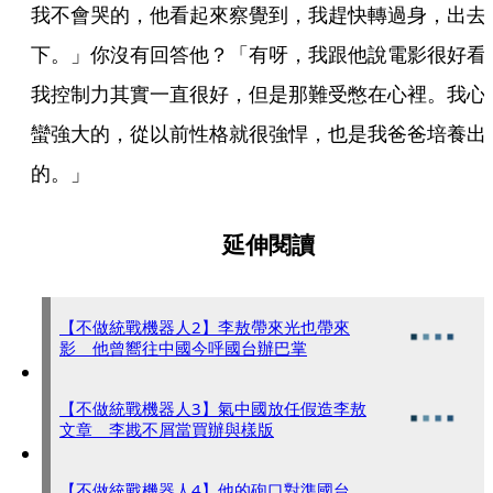
我不會哭的，他看起來察覺到，我趕快轉過身，出去
下。」你沒有回答他？「有呀，我跟他說電影很好看
我控制力其實一直很好，但是那難受憋在心裡。我心
蠻強大的，從以前性格就很強悍，也是我爸爸培養出
的。」
延伸閱讀
【不做統戰機器人2】李敖帶來光也帶來
影 他曾嚮往中國今呼國台辦巴掌
【不做統戰機器人3】氣中國放任假造李敖
文章 李戡不屑當買辦與樣版
【不做統戰機器人4】他的砲口對準國台