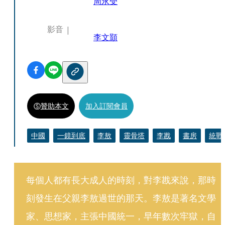
周永受
影音
李文顥
贊助本文
加入訂閱會員
中國
一鏡到底
李敖
靈骨塔
李戡
書房
統戰
每個人都有長大成人的時刻，對李戡來說，那時
刻發生在父親李敖過世的那天。李敖是著名文學
家、思想家，主張中國統一，早年數次牢獄，自