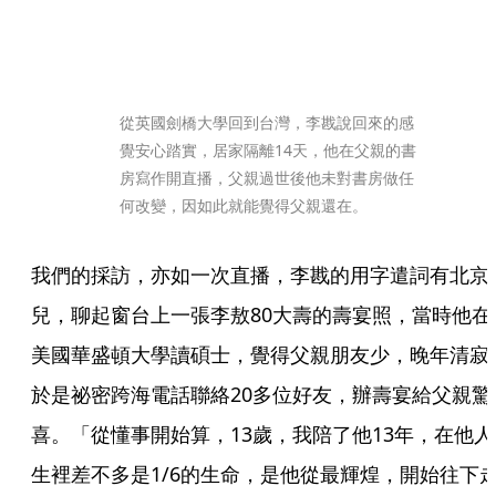
從英國劍橋大學回到台灣，李戡說回來的感
覺安心踏實，居家隔離14天，他在父親的書
房寫作開直播，父親過世後他未對書房做任
何改變，因如此就能覺得父親還在。
我們的採訪，亦如一次直播，李戡的用字遣詞有北京
兒，聊起窗台上一張李敖80大壽的壽宴照，當時他在
美國華盛頓大學讀碩士，覺得父親朋友少，晚年清寂
於是祕密跨海電話聯絡20多位好友，辦壽宴給父親驚
喜。「從懂事開始算，13歲，我陪了他13年，在他人
生裡差不多是1/6的生命，是他從最輝煌，開始往下