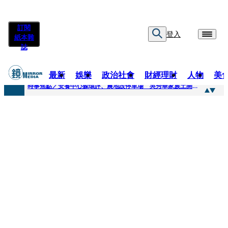
訂閱
登入
紙本雜
誌
最新
娛樂
政治社會
財經理財
人物
美
快訊
時事焦點／安養中心躲環評、農地設停車場 吳秀華家族土開爭議連環爆
快訊
凌晨曬懷念照惹哭網友 米可白感性告白：媽媽愛妳
快訊
有人利用上人信任掏空慈濟？ 張景森提2建議：這是在保護慈濟