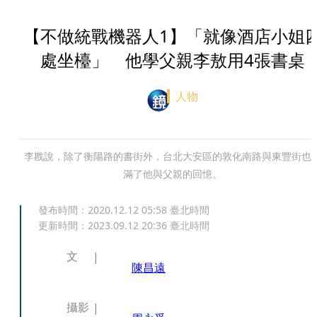
【不做統戰機器人1】「就像酒店小姐
處坐檯」 他學父親李敖用4張書桌
人物
李戡說，除了衡陽路的書街外，台北大安區的敦化南路與東豐街也
滿了他與父親的回憶。
發布時間：
2020.12.12 05:58
臺北時間
更新時間：
2023.09.12 20:36
臺北時間
文
陳昌遠
攝影