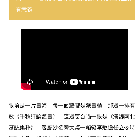
有意義！」
眼前是一片書海，每一面牆都是藏書櫃，那邊一排有
敖《千秋評論叢書》，這邊窗台瞄一眼是《漢魏南北
墓誌集釋》，客廳沙發旁大桌一箱箱李敖擔任立委時