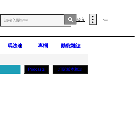
登入
瑪法達
專欄
動態雜誌
訂閱紙本雜誌
Podcasts