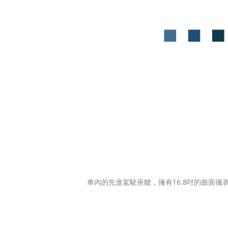
車內的先進駕駛座艙，擁有16.8吋的曲面儀表