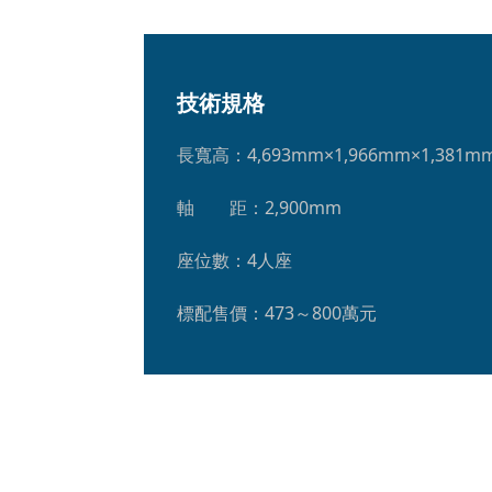
技術規格
長寬高：4,693mm×1,966mm×1,381m
軸　　距：2,900mm
座位數：4人座
標配售價：473～800萬元