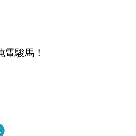
】純電駿馬！
員