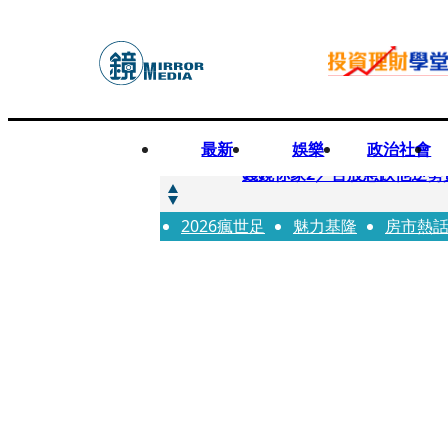
最新
娛樂
政治社會
快訊
錢鏡你家2／台股急跌他逆勢
2026瘋世足
快訊
魅力基隆
房市熱
八月寵物月 寵物食品大廠
快訊
97萬粉絲料理網紅驚傳病逝