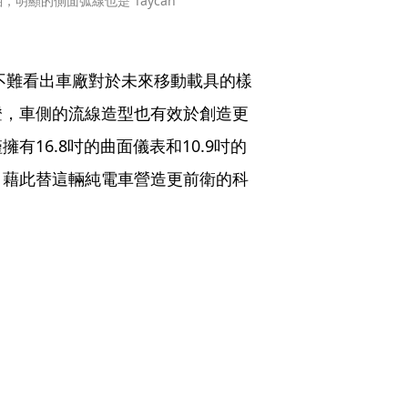
顯的側面弧線也是 Taycan 
世不難看出車廠對於未來移動載具的樣
燈，車側的流線造型也有效於創造更
16.8吋的曲面儀表和10.9吋的
，藉此替這輛純電車營造更前衛的科