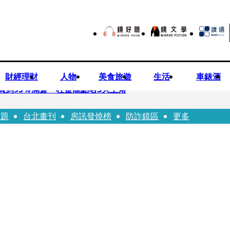
財經理財
人物
美食旅遊
生活
車錶酒
買到95％滿倉 杜金龍點名3大主角
話題
台北畫刊
房訊發燒榜
防詐鏡區
更多
偕獸醫師提醒飼主四大照護誤區
！ 團隊發文證實：肥大叔8/5離開了