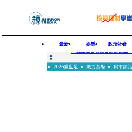
最新
娛樂
政治社會
快訊
小魏魏嘉瑩香港最終站落幕
2026瘋世足
快訊
魅力基隆
房市熱
台股明年有望挑戰5萬 杜金
快訊
杜絕洗產地疑慮 張嘉郡堅