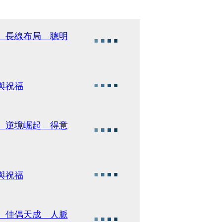
勢、長線布局 聰明
與祝福
骨、逆境崛起 得意
與祝福
蘭、佳偶天成 人脈