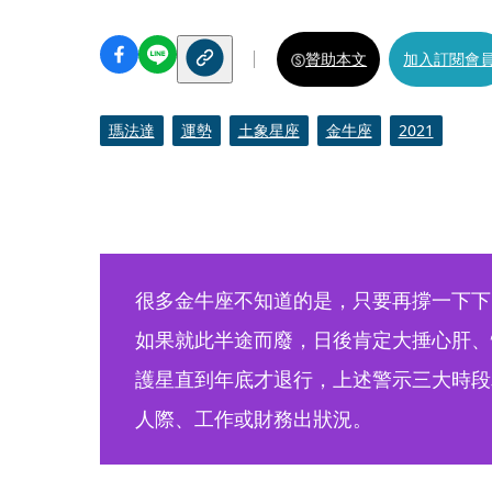
贊助本文
加入訂閱會
瑪法達
運勢
土象星座
金牛座
2021
很多金牛座不知道的是，只要再撐一下下
如果就此半途而廢，日後肯定大捶心肝、
護星直到年底才退行，上述警示三大時段為
人際、工作或財務出狀況。