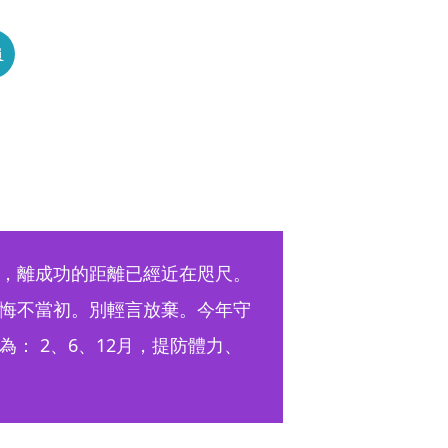
員
，離成功的距離已經近在咫尺。
悔不當初。別輕言放棄。今年守
： 2、6、12月，提防體力、