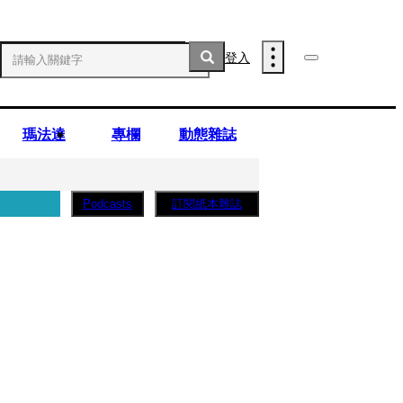
登入
瑪法達
專欄
動態雜誌
訂閱紙本雜誌
Podcasts