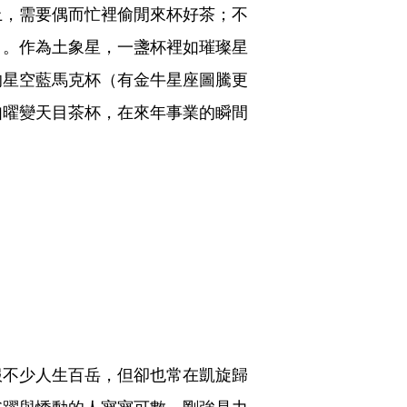
上，需要偶而忙裡偷閒來杯好茶；不
白。作為土象星，一盞杯裡如璀璨星
的星空藍馬克杯（有金牛星座圖騰更
如曜變天目茶杯，在來年事業的瞬間
服不少人生百岳，但卻也常在凱旋歸
雀躍與悸動的人寥寥可數。剛強是力