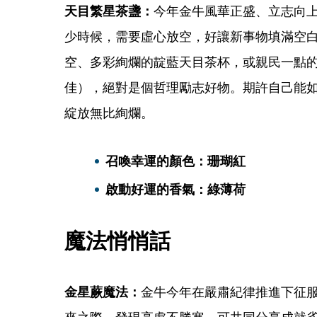
天目繁星茶盞：
今年金牛風華正盛、立志向
少時候，需要虛心放空，好讓新事物填滿空
空、多彩絢爛的靛藍天目茶杯，或親民一點
佳），絕對是個哲理勵志好物。期許自己能
綻放無比絢爛。
召喚幸運的顏色：珊瑚紅
啟動好運的香氣：綠薄荷
魔法悄悄話
金星蕨魔法：
金牛今年在嚴肅紀律推進下征
來之際，發現高處不勝寒，可共同分享成就