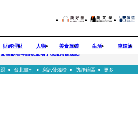
財經理財
人物
美食旅遊
生活
車錶酒
 驚喜獻唱粵語歌全場手機燈海超感動
話題
台北畫刊
房訊發燒榜
防詐鏡區
更多
龍建議小資族這樣配置ETF
持農產原料「標示原產國」入法