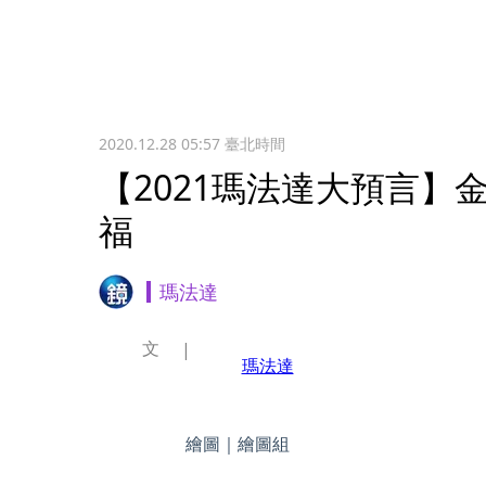
2020.12.28 05:57
臺北時間
【2021瑪法達大預言】
福
瑪法達
文
瑪法達
繪圖｜繪圖組