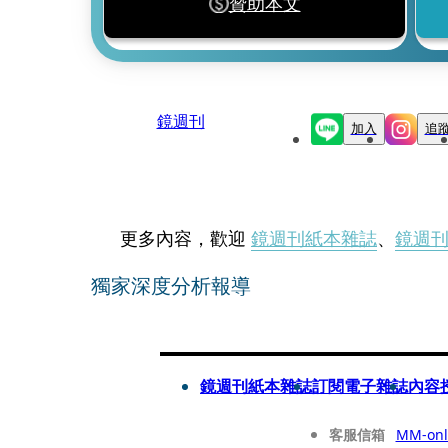
贊助本文
鏡週刊
加入
追
更多內容，歡迎
鏡週刊紙本雜誌
、
鏡週
獨家深度分析報導
鏡週刊紙本雜誌
訂閱電子雜誌
內容
客服信箱
MM-onl