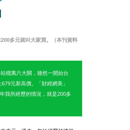
200多元就叫大家買。（本刊資料
點，站穩萬六大關，雖然一開始台
上679元新高價。「財經網美」
年我所經歷的情況，就是200多