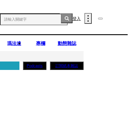
登入
瑪法達
專欄
動態雜誌
訂閱紙本雜誌
Podcasts