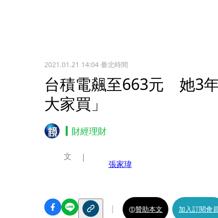
2021.01.21 14:04
臺北時間
台積電飆至663元 她3年
大家買」
財經理財
文
張家瑋
贊助本文
加入訂閱會