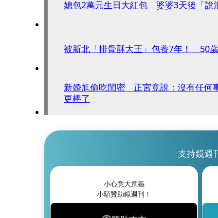
媳包2萬元生日大紅包 婆婆3天後「說
被新北「排骨酥大王」包養7年！ 50
新婚尪偷吃閨密 正宮竟說：沒有任何
更棒了
支持鏡週
小心意大意義
小額贊助鏡週刊！