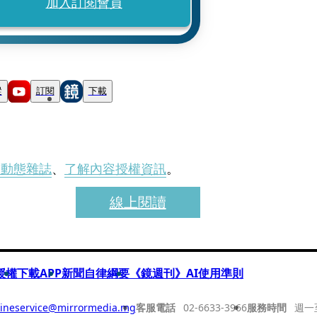
加入訂閱會員
蹤
訂閱
下載
刊動態雜誌
、
了解內容授權資訊
。
線上閱讀
授權
下載APP
新聞自律綱要
《鏡週刊》AI使用準則
ineservice@mirrormedia.mg
客服電話
02-6633-3966
服務時間
週一