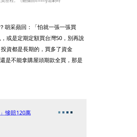
資歷程。（翻攝自Emmy追劇時
嗎？胡采蘋回：「怕就一張一張買
，或是定期定額買台灣50，別再說
，投資都是長期的，買多了資金
但你還是不能拿購屋頭期款全買，那是
」慘賠120萬