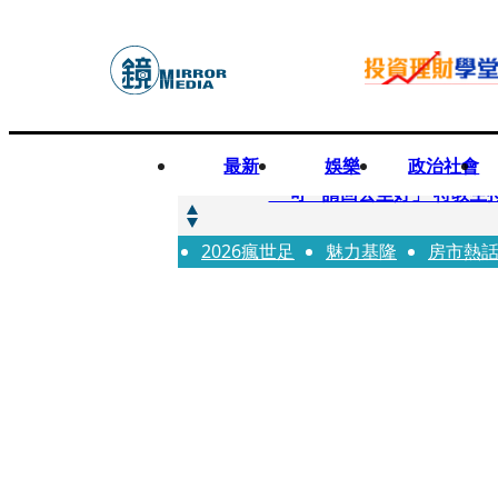
最新
娛樂
政治社會
快訊
一句「請回去坐好」 特教生
2026瘋世足
快訊
魅力基隆
房市熱
新聞內幕／員工4月就反映毒
快訊
新聞內幕／提供詐團提款卡