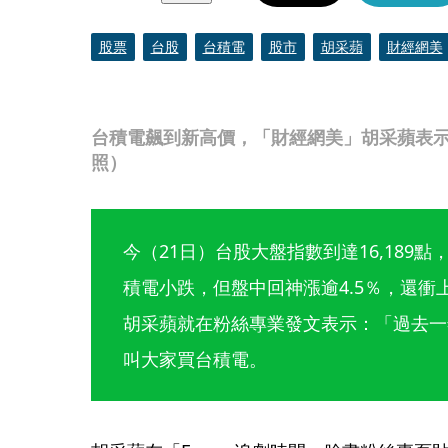
股票
台股
台積電
股市
胡采蘋
財經網美
台積電飆到新高價，「財經網美」胡采蘋表示
照）
今（21日）台股大盤指數到達16,189
積電小跌，但盤中回神漲逾4.5％，還衝
胡采蘋就在粉絲專業發文表示：「過去一
叫大家買台積電。