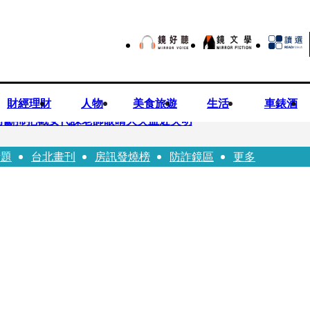
財經理財
人物
美食旅遊
生活
車錶酒
持斷掃把戳女代課老師眼睛大失血近失明
話題
台北畫刊
房訊發燒榜
防詐鏡區
更多
油 中聯高層隱匿鐵證曝光
害人上當 警局長女兒淪詐騙犯遭判刑