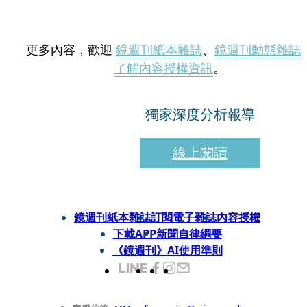
更多內容，歡迎
鏡週刊紙本雜誌
、
鏡週刊動態雜誌
了解內容授權資訊
。
獨家深度分析報導
線上閱讀
鏡週刊紙本雜誌
訂閱電子雜誌
內容授權
下載APP
新聞自律綱要
《鏡週刊》AI使用準則