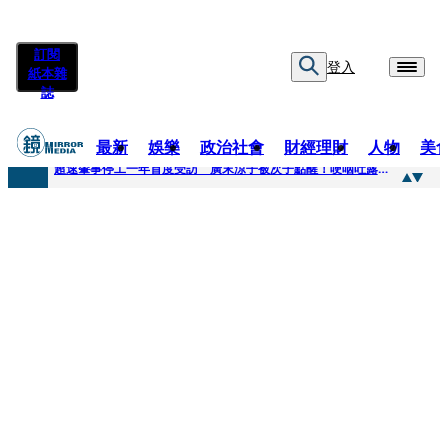
訂閱
登入
紙本雜
誌
最新
娛樂
政治社會
財經理財
人物
美
快訊
超速肇事停工一年首度受訪 廣末涼子被次子點醒！哽咽吐露：不再偽裝完美
快訊
暗黑界轉戰科技圈！前AV女優當工程師 接單「網站製作」
快訊
鼻酸畫面曝...獨居飼主猝逝！13愛犬伴屍多日未啃食 忠犬挨餓「死守遺體」警戒護主惹淚