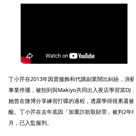
丁小芹在2013年因賣服飾和代購副業鬧出糾紛，演藝
事業停擺，被拍到與Makiyo共同出入夜店學習當DJ
她曾在微博分享練習打碟的過程，透露學得很累還被
酸。丁小芹在去年底因「加重詐欺取財罪」被判2年6
月，已入監服刑。