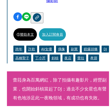
攝影組
贊助本文
加入訂閱會員
跨年
詐欺
AV女優
偶像
副業
鏡爆頭條
DJ
高橋聖子
丁小芹
斜槓
夜店
蕾拉
孝淵
蕾菈身為百萬網紅，除了拍攝有趣影片，經營副
業，也開始斜槓當起了DJ；過去不少女星也有聲
有色地涉足此一夜晚領域，有成功也有失敗。