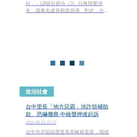
社」，LINE社群今（3）日無預警消
失，讓萬名成員相當崩潰。對此，台北
市主任消保官林傳健表示，若業者未能
履行契約，或無預警停業，已構成債務
不履行，消費者有權請求業者返還已支
付的契約價金並賠償因此所生的損害。
政治社會
台中里長「地方惡霸」涉詐領補助
款、恐嚇攤商 中檢聲押准起訴
2026.08.03 10:55
台中市北區邱厝里長高敏裕里長，假借