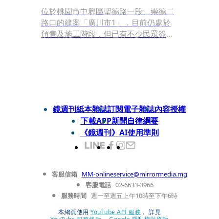
位於桃園市中壢區聖德路一段、崇德二
路口的建案「廣川市1」，目前仍處於
預售及施工階段，但已有不少民眾簽約
買房。隨著「廣川漾」農地停車位爭議
曝光，買家們也開始焦慮，擔心自己花
費150萬元購入的車位，未來不但不能
合法停車，甚至可能影響銀行核貸及交
屋。
鏡週刊紙本雜誌
訂閱電子雜誌
內容授權
下載APP
新聞自律綱要
《鏡週刊》AI使用準則
客服信箱
MM-onlineservice@mirrormedia.mg
客服電話
02-6633-3966
服務時間
週一至週五上午10時至下午6時
本網頁使用
YouTube API 服務
， 詳見