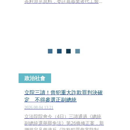
茶籽混充原料，委託嘉義業者代工製
油。台北地檢署與嘉義地檢署今（4
日）聯手偵辦，持法院核發的搜索票，
兵分17路搜索威加公司、源春製油廠、
梅山茶油生產合作社，以及相關人員住
處和辦公場所，並通知7名案關人員以
被告身分到案說明，全案朝詐欺及虛偽
標記等罪嫌調查。
政治社會
立院三讀！曾犯重大詐欺罪判決確
定 不得參選正副總統
2026.08.04 13:21
立法院院會今（4日）三讀通過《總統
副總統選舉罷免法》第26條修正案，新
增規定凡曾違反《詐欺犯罪危害防制條