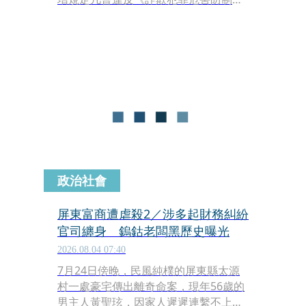
例》，且經法院判決有罪確定者，不得
登記為總統、副總統候選人，藉此提高
國家元首候選人的誠信門檻，防堵重大
詐欺犯罪者投入國家最高公職選舉。修
正案經表決後，由立法院副院長江啟臣
敲槌宣布三讀通過。
政治社會
屏東富商遭虐殺2／涉多起財務糾紛
官司纏身 鎢鈷老闆黑歷史曝光
2026.08.04 07:40
7月24日傍晚，民風純樸的屏東縣太源
村一處豪宅傳出離奇命案，現年56歲的
男主人黃聖玹，因家人遲遲連繫不上，