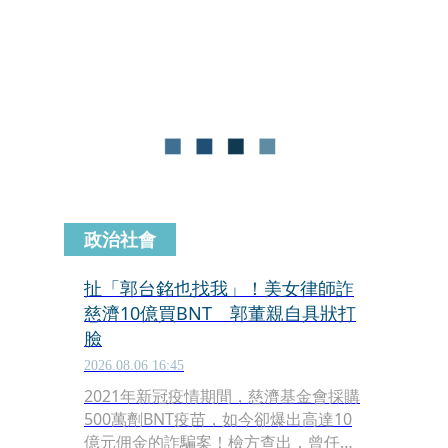
公司負責人及相關人員遭台中地檢署依
詐欺等罪起訴後，對此深感遺憾與痛
心，已委託律師處理相關法律事宜，未
來將全力配合司法機關調查與審理，採
取必要措施，維護基金會、慈濟人及捐
款人的權益。
政治社會
扯「郭台銘也找我」！美女律師詐
慈濟10億買BNT 郭董親自具狀打
臉
2026.08.06 16:45
2021年新冠疫情期間，慈濟基金會採購
500萬劑BNT疫苗，如今卻爆出高達10
億元佣金的詐騙案！檢方查出，曾任彰