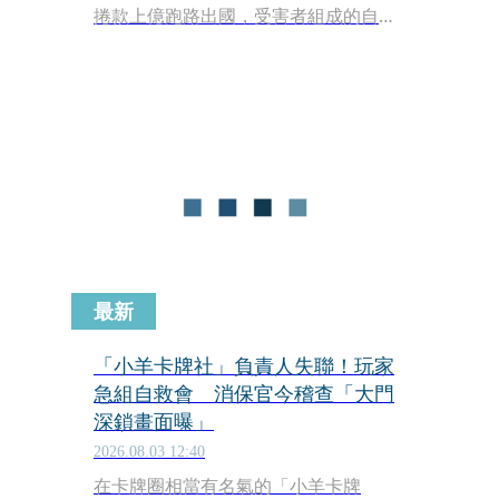
捲款上億跑路出國，受害者組成的自救
會群組人數短短一天已突破4,500人。台
北市消保官稽查後通報刑事警察大隊介
入調查，台北地檢署也已分「他」字案
進行偵辦。
最新
「小羊卡牌社」負責人失聯！玩家
急組自救會 消保官今稽查「大門
深鎖畫面曝」
2026.08.03 12:40
在卡牌圈相當有名氣的「小羊卡牌