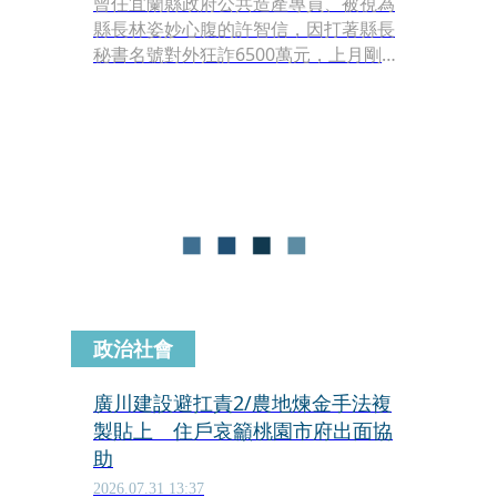
曾任宜蘭縣政府公共造產專員、被視為
縣長林姿妙心腹的許智信，因打著縣長
秘書名號對外狂詐6500萬元，上月剛遭
最高法院重判73年定讞，今（31）日卻
傳出他在獄中因突發胃出血送醫，緊急
開刀並裝上葉克膜搶救後仍不治，已報
請檢方相驗。
政治社會
廣川建設避扛責2/農地煉金手法複
製貼上 住戶哀籲桃園市府出面協
助
2026.07.31 13:37