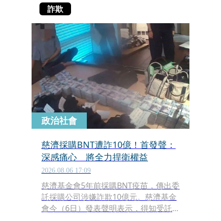
詐欺
政治社會
慈濟採購BNT遭詐10億！首發聲：
深感痛心 將全力捍衛權益
2026.08.06 17:09
慈濟基金會5年前採購BNT疫苗，傳出委
託採購公司涉嫌詐欺10億元。慈濟基金
會今（6日）發表聲明表示，得知受託
辦理疫苗採購的鈺達企業管理顧問有限