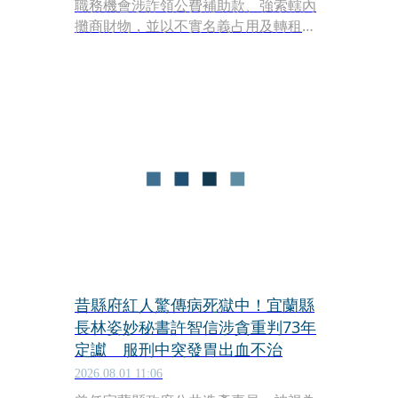
職務機會涉詐領公費補助款、強索轄內
攤商財物，並以不實名義占用及轉租公
有活動場所牟利，雖僅不法所得23萬餘
元，但行徑不僅侵害公費補助制度正確
性及公有資源之公平使用，更嚴重破壞
地方自治廉政風氣及人民對公務員信
賴。中檢偵結今（3）日偵查終結，除
將高聲押獲准，並依貪汙、詐欺等罪將
高提起公訴。
昔縣府紅人驚傳病死獄中！宜蘭縣
長林姿妙秘書許智信涉貪重判73年
定讞 服刑中突發胃出血不治
2026.08.01 11:06