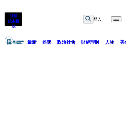
訂閱
登入
紙本雜
誌
最新
娛樂
政治社會
財經理財
人物
美