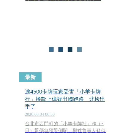
心急如焚趕來找人的兒子才一開門，就
發現父親倒臥在豪宅二樓客廳地板上，
雙手被反綁，頭部遭鈍器攻擊，失血過
多，早已氣絕死亡。檢警相驗發現死者
頭、臉、胸，被寬型透明膠帶緊緊綑
綁，猶如一具木乃伊，一旁還發現沾有
血漬的球棒跟打斷的木棍。
最新
逾4500卡牌玩家受害「小羊卡牌
行」捲款上億疑出國跑路 北檢出
手了
2026.08.04 06:30
台北市西門町的「小羊卡牌社」昨（3
日）驚傳無預警倒閉，鄭姓負責人疑似