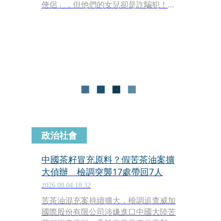
俠侶」，但他們的女兒卻是詐騙犯！本
刊調查，2人的女兒因提供提款卡給詐
騙集團當人頭帳戶，導致3位民眾受
害，最近被法院依詐欺取財、違反《洗
錢防制法》判刑5個月。值得一提的
是，蕭擔任內湖分局長期間，轄區一對
母女遭詐騙報警，卻被員警嘲諷，最後
輕生雙亡，引發輿論撻伐，蕭當時特別
為此出面道歉，萬萬沒想到女兒也在同
一時間成為詐騙犯，十分諷刺。
政治社會
中國茶籽冒充原料？假苦茶油案擴
大偵辦 檢調突襲17處帶回7人
2026.08.04 18:32
苦茶油混充案持續擴大，檢調追查威加
國際股份有限公司涉嫌進口中國大陸苦