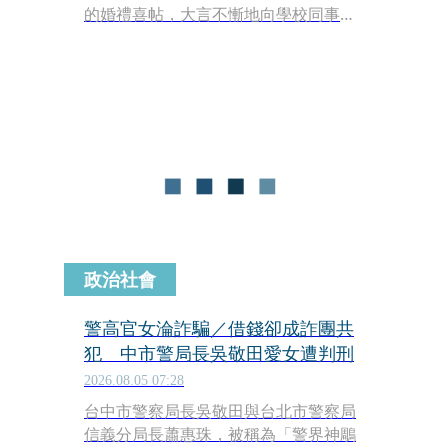
的婚禮喜帖，大言不慚地向學校同事跟
親友廣發紅色炸彈，狠撈數百萬韓元賀
禮金，最後被依詐欺罪移送法辦。
政治社會
警高官女淪詐騙／借錢卻成詐團共
犯 中市警局長吳敬田愛女遭判刑
2026.08.05 07:28
台中市警察局長吳敬田與台北市警察局
信義分局長蕭惠珠，被稱為「警界神鵰