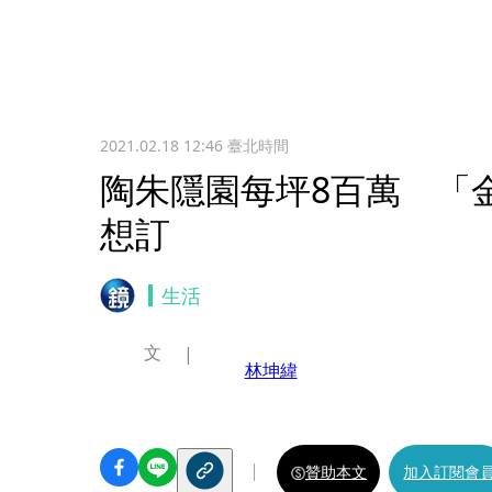
2021.02.18 12:46
臺北時間
陶朱隱園每坪8百萬 「
想訂
生活
文
林坤緯
贊助本文
加入訂閱會