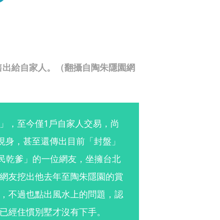
售出給自家人。（翻攝自陶朱隱園網
」，至今僅1戶自家人交易，尚
人現身，甚至還傳出目前「封盤」
國民乾爹」的一位網友，坐擁台北
網友挖出他去年至陶朱隱園的賞
，不過也點出風水上的問題，認
已經住慣別墅才沒有下手。