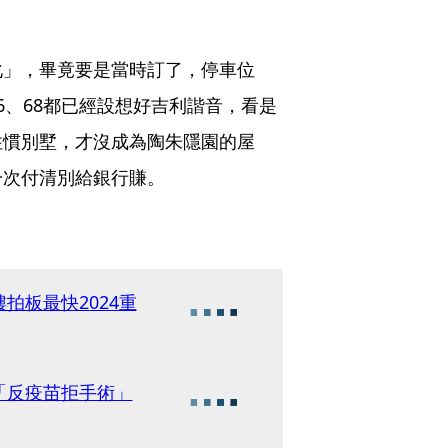
化」，畢竟要是當時訂了，停車位
6、68都已經設想好吉利諧音，看是
住慣別墅，才沒成為陶朱隱園的屋
一次付清別給銀行賺。
拍板最快2024重
「反疫苗拒手術」