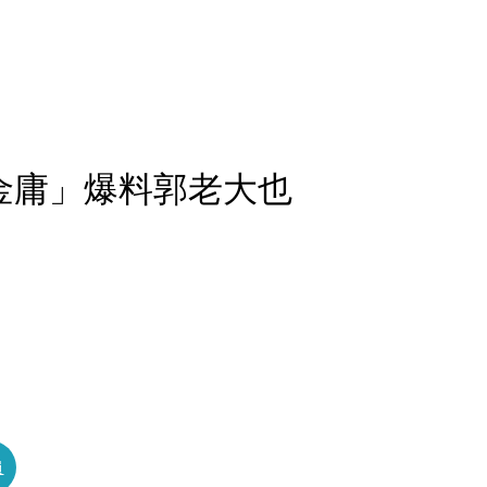
金庸」爆料郭老大也
員