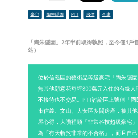
豪宅
陶朱隱園
PTT
房價
金庸
「陶朱隱園」2年半前取得執照，至今僅1戶
站）
位於信義區的藝術品等級豪宅「陶朱隱園
無其他願意花每坪800萬元入住的有緣
不接待也不交易。PTT討論區上號稱「
市信義、文山、大安區多間房產，被其他
屋心得，大讚裡頭「非常科技超級豪宅」
為「有天斬煞非常的不合格」，而且自己