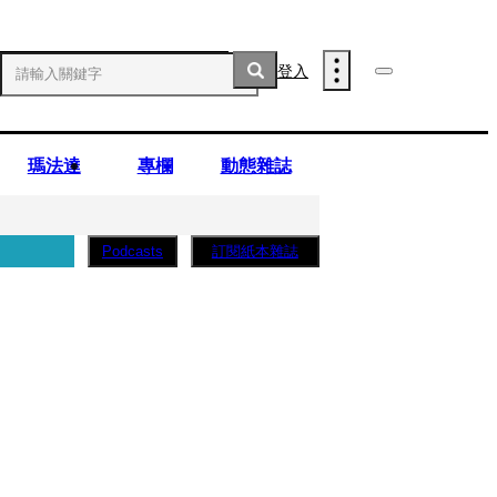
登入
瑪法達
專欄
動態雜誌
訂閱紙本雜誌
Podcasts
薩蛋糕」