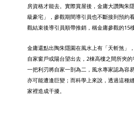
房資格才能去。實際賞屋後，金庸大讚陶朱
級豪宅」，參觀期間導引員也不斷接到預約
觀結束後導引員順帶推銷，稱金庸參觀的15
金庸還點出陶朱隱園在風水上有「天斬煞」
自家窗戶或陽台望出去，2棟高樓之間所夾的
一把利刃將自家一剖為二，風水專家認為容
亦可能遭逢巨變；而科學上來說，透過這種
家裡造成干擾。