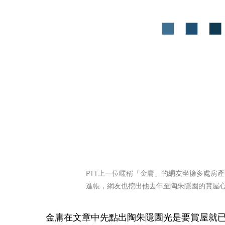
PTT上一位暱稱「金庸」的網友坐擁多處房
進帳，網友也挖出他去年至陶朱隱園的賞屋心
金庸在文章中先點出陶朱隱園光是要賞屋就已