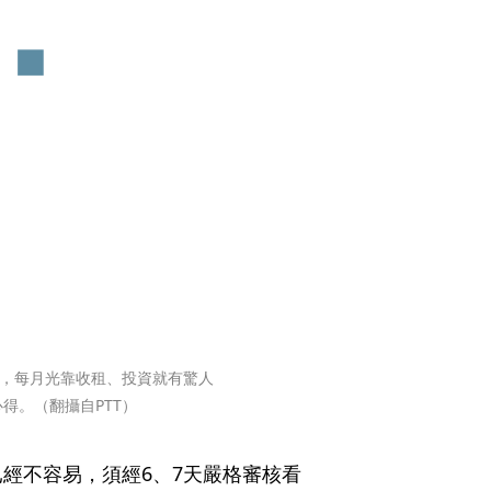
產，每月光靠收租、投資就有驚人
得。（翻攝自PTT）
經不容易，須經6、7天嚴格審核看