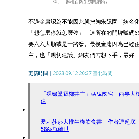
宅。（翻攝自陶朱隱園網站）
不過金庸認為不能因此就把陶朱隱園「妖名
「想怎麼停就怎麼停」，連所在的門牌號碼6
要六六大順或是一路發。最後金庸因為已經
主，也「親切建議」網友們若想下手，最好
更新時間｜
2023.09.12 20:37
臺北時間
「裸婦墜電梯井亡」猛鬼國宅 西寧大樓
建
愛莉莎莎大推生機飲食書 作者遭起底
58歲就離世