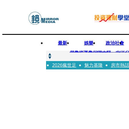
最新
娛樂
政治社會
快訊
酒駕加毒駕危險上路 北市大
2026瘋世足
快訊
魅力基隆
房市熱
Ozone黃文廷、FEniX
快訊
AKIRA台北唱到一半突收兒