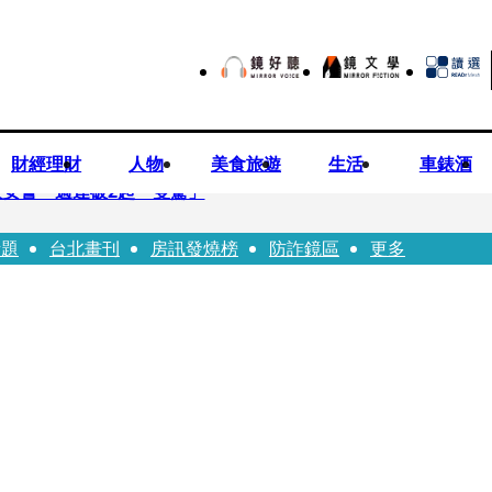
財經理財
人物
美食旅遊
生活
車錶酒
安警一週連破2起「雙駕」
話題
台北畫刊
房訊發燒榜
防詐鏡區
更多
夏浦洋組「神隊友」 邱以太、林亭莉熱血狂奔殺青淚崩
子告白「爸爸I LOVE YOU」 驚喜林志玲同步曝光父親節「披