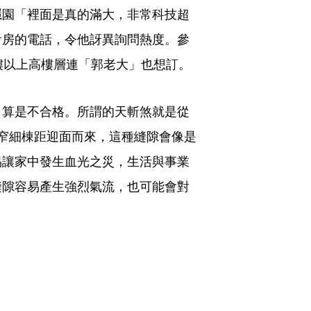
隱園「裡面是真的滿大，非常科技超
看房的電話，令他訝異詢問熱度。參
樓以上高樓層連「郭老大」也想訂。
，算是不合格。所謂的天斬煞就是從
窄細棟距迎面而來，這種縫隙會像是
易讓家中發生血光之災，生活與事業
縫隙容易產生強烈氣流，也可能會對