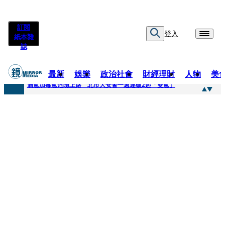
訂閱
登入
紙本雜
誌
最新
娛樂
政治社會
財經理財
人物
美
快訊
酒駕加毒駕危險上路 北市大安警一週連破2起「雙駕」
快訊
Ozone黃文廷、FEniX夏浦洋組「神隊友」 邱以太、林亭莉熱血狂奔殺青淚崩
快訊
AKIRA台北唱到一半突收兒子告白「爸爸I LOVE YOU」 驚喜林志玲同步曝光父親節「披薩蛋糕」