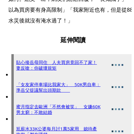
以為買房要有身高限制」「我家附近也有，但是從88
水災後就沒有淹水過了！」
延伸閱讀
貼心接岳母同住 人夫買房竟回不了家！
妻反嗆：你破壞規矩
「女友家停車場比我家大」 50K男自卑：
準岳父提議幫出頭期款
蜜月指定去歐洲「不然會被笑」 女嫌60K
男太窮：不敢結婚
尪薪水33K公婆每月討1萬5家用 媳待產