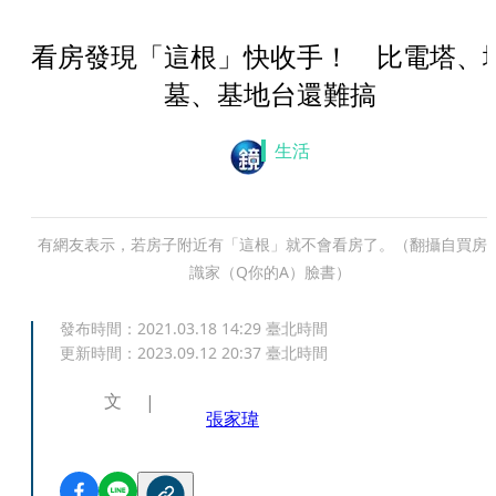
看房發現「這根」快收手！ 比電塔、
墓、基地台還難搞
生活
有網友表示，若房子附近有「這根」就不會看房了。（翻攝自買房
識家（Q你的A）臉書）
發布時間：
2021.03.18 14:29
臺北時間
更新時間：
2023.09.12 20:37
臺北時間
文
張家瑋