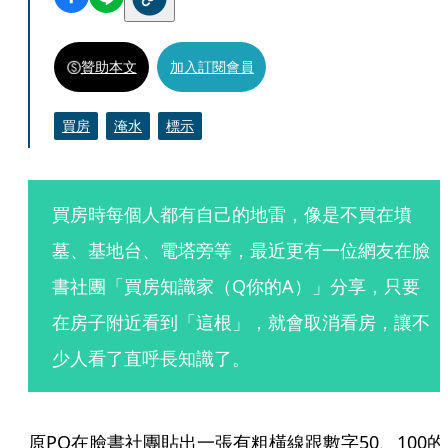
贊助本文
加入訂閱會員
買房
淹水
標示
買房時每個人都有自己的地雷，像是不買在墳
墓、基地台、電塔旁等，最近更有一位網友在臉
書社團「買房知識家（Q你的A）」分享，只要
在房子附近看到「這根」，就會取消看房，讓不
少人看了直呼長知識了。
原PO在臉書社團貼出一張有粗橫線跟數字50、100的