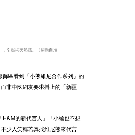
」，引起網友熱議。（翻攝自推
服飾區看到「小熊維尼合作系列」的
，而非中國網友要求掛上的「新疆
「H&M的新代言人」「小編也不想
，不少人笑稱若真找維尼熊來代言