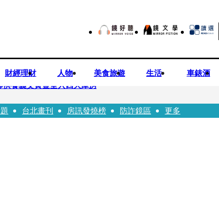
財經理財
人物
美食旅遊
生活
車錶酒
師供養義父黃金全入四大庫房
話題
台北畫刊
房訊發燒榜
防詐鏡區
更多
視預算」 盼在野三思：改凍結處理受質疑項目
先鬼》回桃影娘家 《長安的荔枝》桃影加映一票難求