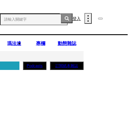
登入
瑪法達
專欄
動態雜誌
訂閱紙本雜誌
Podcasts