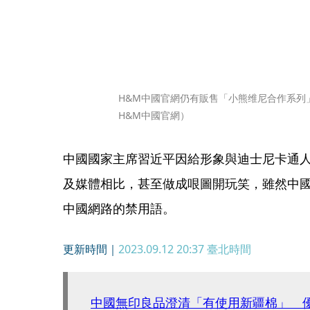
H&M中國官網仍有販售「小熊维尼合作系列
H&M中國官網）
中國國家主席習近平因給形象與迪士尼卡通
及媒體相比，甚至做成哏圖開玩笑，雖然中
中國網路的禁用語。
更新時間｜
2023.09.12 20:37
臺北時間
中國無印良品澄清「有使用新疆棉」 