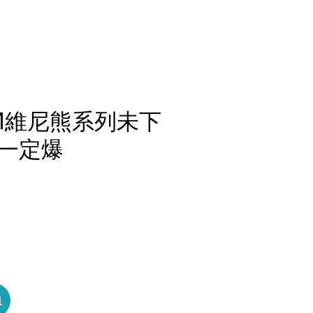
M維尼熊系列未下
一定爆
員