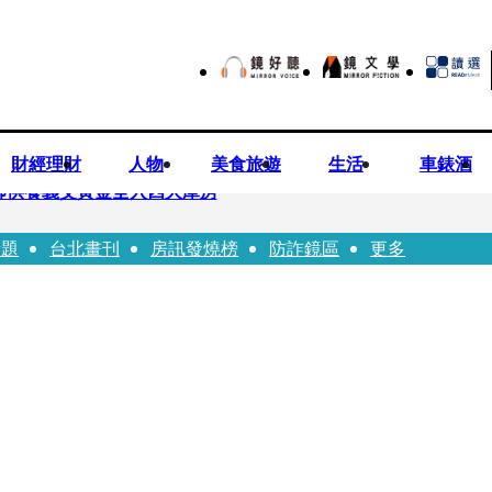
財經理財
人物
美食旅遊
生活
車錶酒
師供養義父黃金全入四大庫房
話題
台北畫刊
房訊發燒榜
防詐鏡區
更多
視預算」 盼在野三思：改凍結處理受質疑項目
先鬼》回桃影娘家 《長安的荔枝》桃影加映一票難求