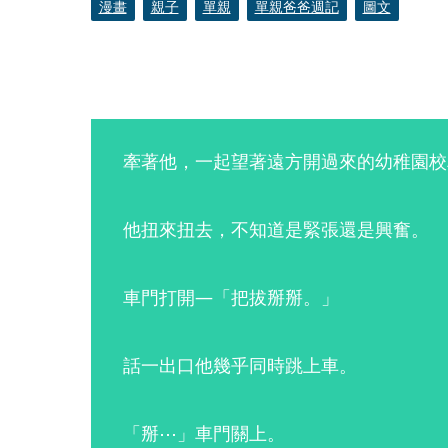
漫畫
親子
單親
單親爸爸週記
圖文
牽著他，一起望著遠方開過來的幼稚園校
他扭來扭去，不知道是緊張還是興奮。
車門打開—「把拔掰掰。」
話一出口他幾乎同時跳上車。
「掰⋯」車門關上。