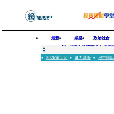
最新
娛樂
政治社會
快訊
創「互道」詐騙慈濟！ 女律
2026瘋世足
快訊
魅力基隆
房市熱
前時力黨魁表態「反對刪公
快訊
六強片齊聚桃影 小薰《祖