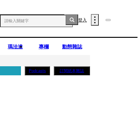
登入
瑪法達
專欄
動態雜誌
訂閱紙本雜誌
Podcasts