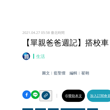
2021.04.27 05:58
臺北時間
【單親爸爸週記】搭校車
生活
圖文︱藍聖傑 編輯︱翟翱
贊助本文
加入訂閱會