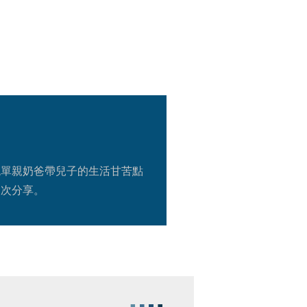
現單親奶爸帶兒子的生活甘苦點
次分享。 