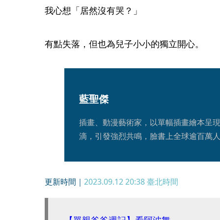
我心想「居然沒有哭？」
有點失落，但也為兒子小小的獨立開心。
藍聖傑
插畫、動漫藝術家，以單幅插畫繪本呈
滴，引發強烈共鳴，臉書上全球逾百萬人
更新時間｜
2023.09.12 20:38
臺北時間
【單親爸爸週記】看阿波舞