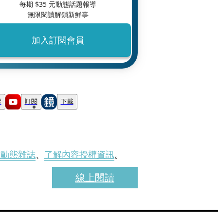
每期 $
35
元動態話題報導
無限閱讀解鎖新鮮事
加入訂閱會員
蹤
訂閱
下載
刊動態雜誌
、
了解內容授權資訊
。
線上閱讀