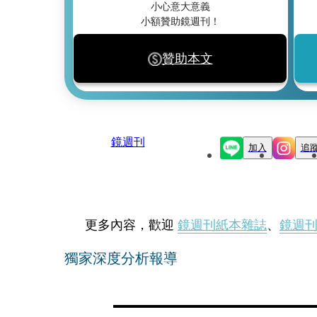
小心意大意義
小額贊助鏡週刊！
贊助本文
鏡週刊
加入
追
更多內容，歡迎
鏡週刊紙本雜誌
、
鏡週
獨家深度分析報導