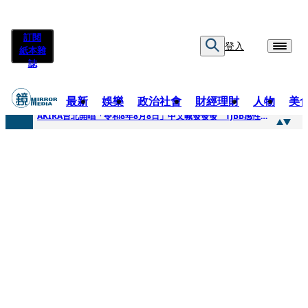
訂閱
登入
紙本雜
誌
最新
娛樂
政治社會
財經理財
人物
美
快訊
AKIRA台北開唱「令和8年8月8日」中文喊發發發 TJBB感性喊「謝謝AKIRA桑」
快訊
台灣新冠期間沒疫苗可打？ 律師列3款嗆：陳時中唯一擋的叫科興
快訊
沉寂12年…鐵肺歌后遇人生低谷 「遭親弟賞巴掌、父親出軌自己閨密」辛酸人生曝光