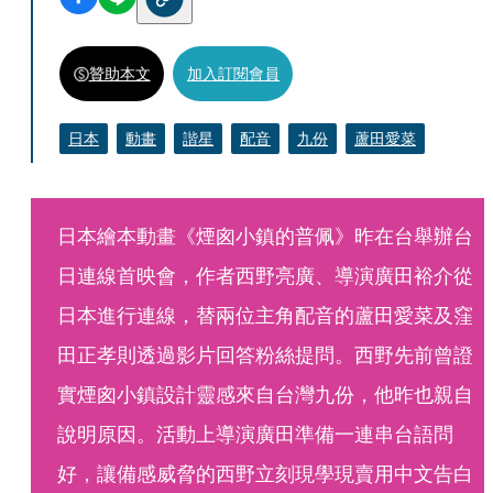
贊助本文
加入訂閱會員
日本
動畫
諧星
配音
九份
蘆田愛菜
日本繪本動畫《煙囪小鎮的普佩》昨在台舉辦台
日連線首映會，作者西野亮廣、導演廣田裕介從
日本進行連線，替兩位主角配音的蘆田愛菜及窪
田正孝則透過影片回答粉絲提問。西野先前曾證
實煙囪小鎮設計靈感來自台灣九份，他昨也親自
說明原因。活動上導演廣田準備一連串台語問
好，讓備感威脅的西野立刻現學現賣用中文告白