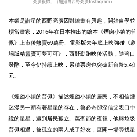
亮廣很帥。（翻攝自西野亮廣Instagram）
本業是諧星的西野亮廣因對繪畫有興趣，開始自學並
槓當畫家，2016年在日本推出的繪本《煙囪小鎮的普
佩》上市後熱賣69萬冊。電影版去年底上映強碰《劇
場版精靈寶可夢可可》，西野勤跑映後活動，隨著口
發酵，至今仍持續上映，累積票房也突破新台幣5.4
元。
《煙囪小鎮的普佩》描述煙囪小鎮的居民，不相信煙
迷漫另一頭有著星星的存在，魯必奇卻深信父親口中
說的星星，遭到居民孤立。萬聖節的夜裡，他與垃圾
普佩相遇，被孤立的兩人成了好友，展開一場尋找星