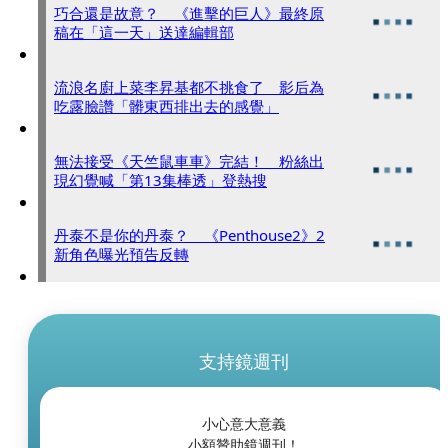
巧合還是故意？ 《進擊的巨人》最終原
稿在「這一天」送達編輯部
流浪名廚上菜李昇基都不挑食了 影后為
吃露臉讚「髒東西排出去的感覺」
無法接受《天竺鼠車車》完結！ 粉絲出
現幻覺喊「第13集棒透」登熱搜
丹泰不是你的丹泰？ 《Penthouse2》2
新角色曝光預告反轉
支持鏡週刊
小心意大意義
小額贊助鏡週刊！