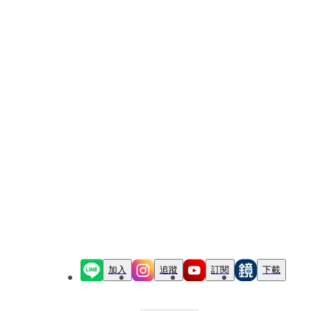
加入
追蹤
訂閱
下載