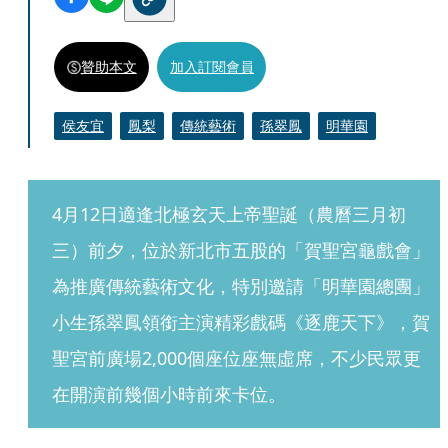
贊助本文
加入訂閱會員
侯友宜
鳳梨
傳統藝術
孫翠鳳
明華園
4月12日適逢北極玄天上帝聖誕（農曆三月初
三）前夕，位於新北市五股的「賀聖宮龜戲會」
為推廣傳統藝術文化，特別邀請「明華園總團」
小生孫翠鳳領銜主演精彩戲碼《逐鹿天下》，賀
聖宮前廣場2,000個座位座無虛席，不少民眾更
在開演前幾個小時前來卡位。