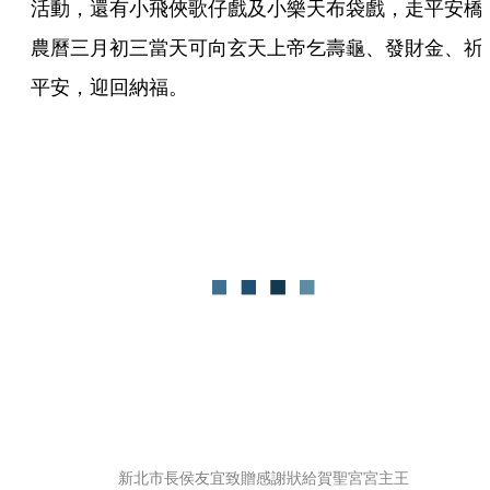
活動，還有小飛俠歌仔戲及小樂天布袋戲，走平安橋
農曆三月初三當天可向玄天上帝乞壽龜、發財金、祈
平安，迎回納福。
新北市長侯友宜致贈感謝狀給賀聖宮宮主王