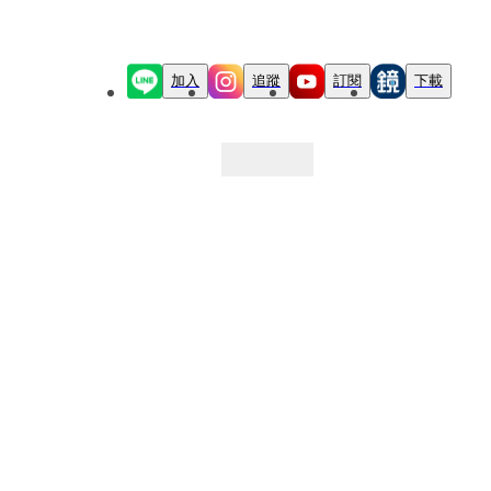
加入
追蹤
訂閱
下載
最新文章