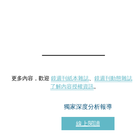
更多內容，歡迎
鏡週刊紙本雜誌
、
鏡週刊動態雜誌
了解內容授權資訊
。
獨家深度分析報導
線上閱讀