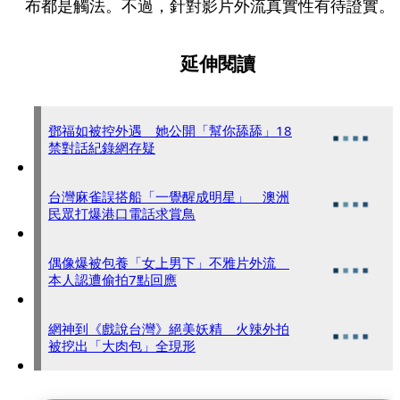
布都是觸法。不過，針對影片外流真實性有待證實。
延伸閱讀
鄧福如被控外遇 她公開「幫你舔舔」18
禁對話紀錄網存疑
台灣麻雀誤搭船「一覺醒成明星」 澳洲
民眾打爆港口電話求賞鳥
偶像爆被包養「女上男下」不雅片外流
本人認遭偷拍7點回應
網神到《戲說台灣》絕美妖精 火辣外拍
被挖出「大肉包」全現形