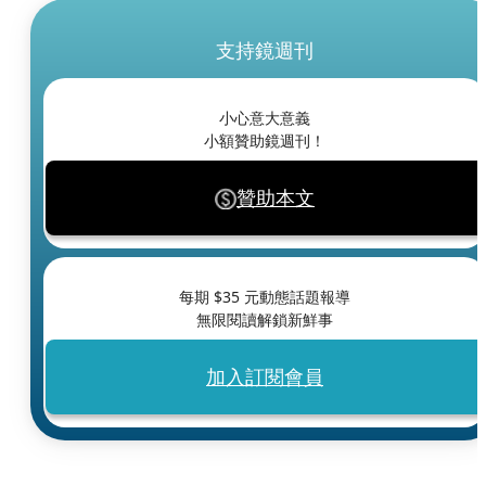
支持鏡週刊
小心意大意義
小額贊助鏡週刊！
贊助本文
每期 $
35
元動態話題報導
無限閱讀解鎖新鮮事
加入訂閱會員