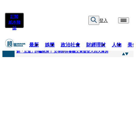
訂閱
登入
紙本雜
誌
最新
娛樂
政治社會
財經理財
人物
美
快訊
創「互道」詐騙慈濟！ 女律師供養義父黃金全入四大庫房
快訊
前時力黨魁表態「反對刪公視預算」 盼在野三思：改凍結處理受質疑項目
快訊
六強片齊聚桃影 小薰《祖先鬼》回桃影娘家 《長安的荔枝》桃影加映一票難求