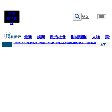
訂閱
登入
紙本雜
誌
最新
娛樂
政治社會
財經理財
人物
美
快訊
ENHYPEN西村力1句話「26歲日籍正妹粉絲遭網暴」 生前直播震撼畫面全網瘋傳！警方證實死訊
快訊
捨量保價奏效！華邦電DRAM價翻倍 五成產能已綁長約
快訊
台糖遭羅織入罪 黃智賢批掩護中聯政客、政黨「台灣之恥」