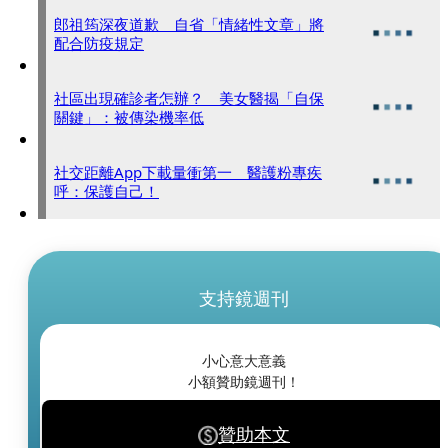
郎祖筠深夜道歉 自省「情緒性文章」將
配合防疫規定
社區出現確診者怎辦？ 美女醫揭「自保
關鍵」：被傳染機率低
社交距離App下載量衝第一 醫護粉專疾
呼：保護自己！
支持鏡週刊
小心意大意義
小額贊助鏡週刊！
贊助本文