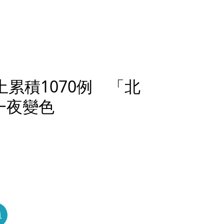
土累積1070例 「北
一夜變色
員