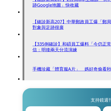
跡Google地圖」快收藏
【確診新高207】中華郵政員工爆「郵
對象與足跡很廣
【335例確診】和碩員工爆料「今仍正
信：明後兩天分流演練
手機珍藏「體育服A片」 媽好奇偷看
支持鏡週