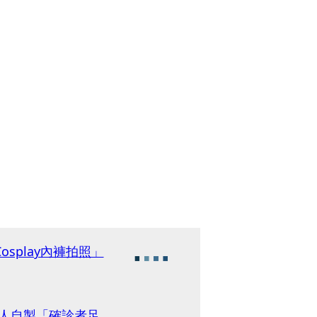
splay內褲拍照」
神人自製「確診者足