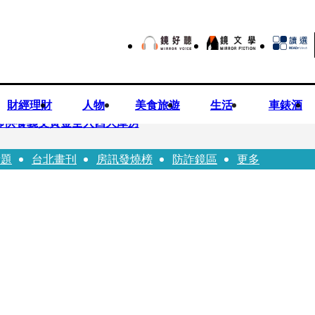
財經理財
人物
美食旅遊
生活
車錶酒
師供養義父黃金全入四大庫房
話題
台北畫刊
房訊發燒榜
防詐鏡區
更多
視預算」 盼在野三思：改凍結處理受質疑項目
先鬼》回桃影娘家 《長安的荔枝》桃影加映一票難求