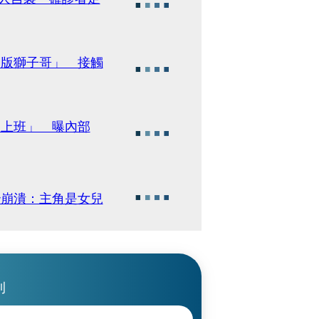
局版獅子哥」 接觸
常上班」 曝內部
秒崩潰：主角是女兒
刊