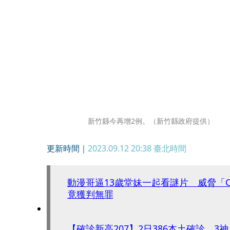
新竹縣今再增2例。（新竹縣政府提供）
更新時間｜
2023.09.12 20:38
臺北時間
動漫哥逼13歲堂妹一起看謎片 威脅「Co
竟獲判無罪
【確診新高207】2日386本土確診 3