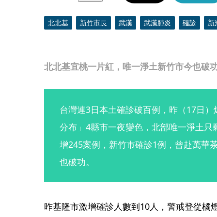
北北基
新竹市長
武漢
武漢肺炎
確診
新
北北基宜桃一片紅，唯一淨土新竹市今也破
台灣連3日本土確診破百例，昨（17日）
分布」4縣市一夜變色，北部唯一淨土只
增245案例，新竹市確診1例，曾赴萬華
也破功。
昨基隆市激增確診人數到10人，警戒登從橘