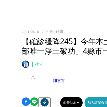
2021.05.18 17:03
臺北時間
【確診緩降245】今年本
部唯一淨土破功」4縣市
生活
文
謝文哲
贊助本文
加入訂閱會