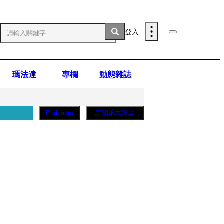
登入
瑪法達
專欄
動態雜誌
訂閱紙本雜誌
Podcasts