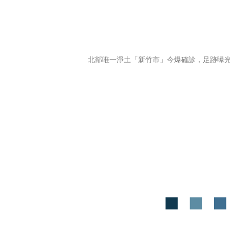
北部唯一淨土「新竹市」今爆確診，足跡曝