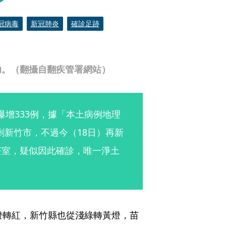
冠病毒
新冠肺炎
確診足跡
功。（翻攝自翻疾管署網站）
爆增333例，據「本土病例地理
剩新竹市，不過今（18日）再新
茶室，疑似因此確診，唯一淨土
燈轉紅，新竹縣也從淺綠轉黃燈，苗