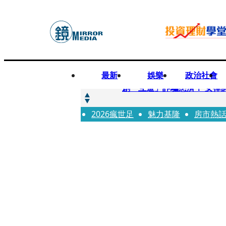
最新
娛樂
政治社會
快訊
創「互道」詐騙慈濟！ 女律
2026瘋世足
快訊
魅力基隆
房市熱
前時力黨魁表態「反對刪公
快訊
六強片齊聚桃影 小薰《祖