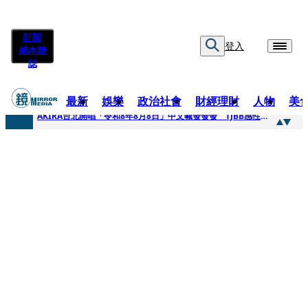
訂閱
登入
紙本雜
誌
最新
娛樂
政治社會
財經理財
人物
美
快訊
AKIRA台北開唱「令和8年8月8日」中文喊發發發 TJBB感性喊「謝謝AKIRA桑」
快訊
台灣新冠期間沒疫苗可打？ 律師列3款嗆：陳時中唯一擋的叫科興
快訊
沉寂12年…鐵肺歌后遇人生低谷 「遭親弟賞巴掌、父親出軌自己閨密」辛酸人生曝光