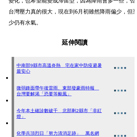
變化，也希望能變成滯留型，因為降雨會多一些，否
台灣壓力真的很大，現在到6月初雖然降雨偏少，但
少仍有水氣。
延伸閱讀
中南部9縣市高溫炎熱 宅在家中防疫避暑
最安心
微弱鋒面帶午後雷雨、東部發豪雨特報
台灣要解渴「恐要等颱風」
今年本土確診數破千 北部剩2縣市「非紅
燈」
化學兵頂烈日「努力清消足跡」 萬名網