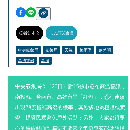
贊助本文
加入訂閱會員
中央氣象局
氣象局
天氣
梅雨季
彭啓明
高溫警報
高溫
中央氣象局今（20日）對15縣市發布高溫警訊，
南投縣、台南市、高雄市呈「紅燈」，恐有連續
出現38度極端高溫的機率，其餘多地為橙燈或黃
燈，提醒民眾避免戶外活動；另外，大家都很關
心的梅雨鋒面到底要不要來？氣象專家彭啟明指