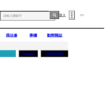
登入
瑪法達
專欄
動態雜誌
訂閱紙本雜誌
Podcasts