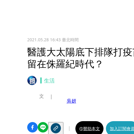
2021.05.28 16:43
臺北時間
醫護大太陽底下排隊打疫
留在侏羅紀時代？
生活
文
吳妍
贊助本文
加入訂閱會