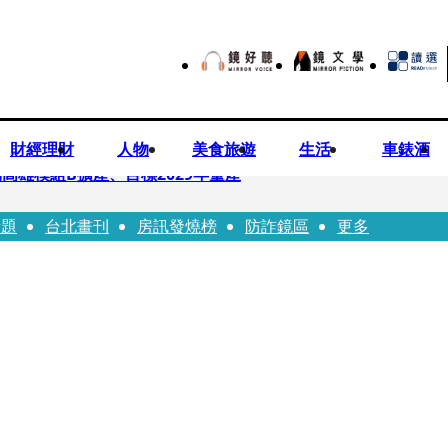
財經理財
人物
美食旅遊
生活
車錶酒
高雄模組B擴產、目標2029年量產
話題
台北畫刊
房訊發燒榜
防詐鏡區
更多
！14年豪門婚碎原因曝 岳母徐莉玲風暴意外揭家族祕辛
劇《燈怪》新北場改期演出