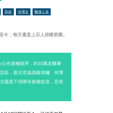
防疫
何博文
醫護人員
設至今，每天還是上百人排隊群聚。
心公布接種順序，約33萬名醫事
災區，新北市議員戴瑋姍、何博
太陽底下排隊等接種疫苗，恐有