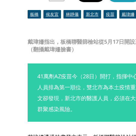
板橋
侯友宜
林靜儀
新北市
疫苗
戴瑋姍
戴瑋姍指出，板橋聯醫篩檢站從5月17日開
（翻攝戴瑋姍臉書）
41萬劑AZ疫苗今（28日）開打，指揮中
人員排為第一順位，雙北市為本土疫情重
文卻發現，新北市的醫護人員，必須在大
群聚感染風險。