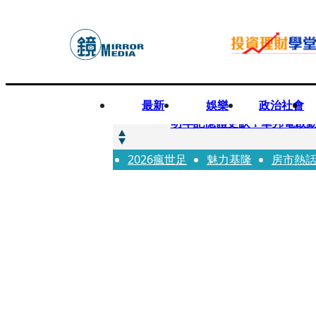
最新
娛樂
政治社會
快訊
明年記憶體更缺！華邦電啟動
2026瘋世足
快訊
魅力基隆
房市熱
5566小刀爆離婚台玻千金
快訊
白海豚颱風攪局 客家親子