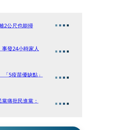
離2公尺也能掃
事發24小時家人
% 「5疫苗優缺點」
民黨痛批民進黨：