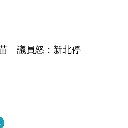
苗 議員怒：新北停
員