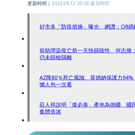
更新時間｜
2023.09.12 20:38
臺北時間
好市多「防疫措施」曝光 網讚：QR碼
前助理染疫亡前一天快篩陰性 何志偉：
仍未篩檢隔離
AZ降80％死亡風險、莫德納保護力94
懶人包一次看
莊人祥說明「復必泰」產地為德國 國
集體造謠