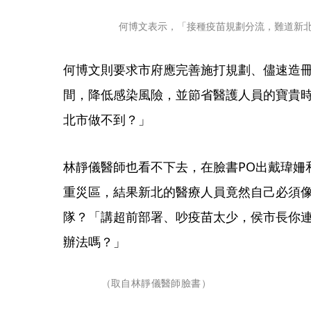
何博文表示，「接種疫苗規劃分流，難道新
何博文則要求市府應完善施打規劃、儘速造
間，降低感染風險，並節省醫護人員的寶貴
北市做不到？」
林靜儀醫師也看不下去，在臉書PO出戴瑋姍
重災區，結果新北的醫療人員竟然自己必須
隊？「講超前部署、吵疫苗太少，侯市長你
辦法嗎？」
（取自林靜儀醫師臉書）