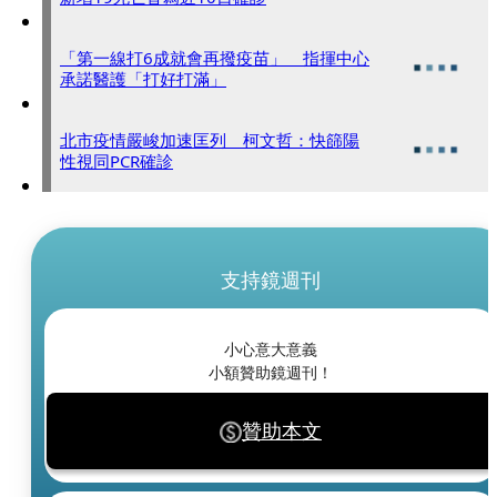
「第一線打6成就會再撥疫苗」 指揮中心
承諾醫護「打好打滿」
北市疫情嚴峻加速匡列 柯文哲：快篩陽
性視同PCR確診
支持鏡週刊
小心意大意義
小額贊助鏡週刊！
贊助本文