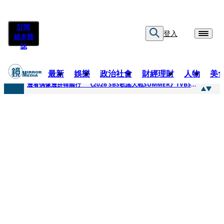
訂閱
登入
紙本雜
誌
最新
娛樂
政治社會
財經理財
人物
美
快訊
邊看偶像邊拚韓國行 《2026 SBS歌謠大戰SUMMER》TVBS直播祭追星福利
快訊
代誌大條火急跳船？ 宏碁派任李文詳接掌兆基屋管2天就喊撤出！
快訊
一句「請回去坐好」 特教生持斷掃把戳女代課老師眼睛大失血近失明