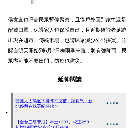
播）
侯友宜也呼籲民眾暫停聚會，且從戶外回到家中還是
配戴口罩，保護家人也保護自己，且近期確診者足跡
出現在超市、傳統市場，也請民眾減少外出採買。並
醒自明天開始到6月2日梅雨季來臨，將有強降雨，民
眾盡可能不要出門，防疫也防災。
延伸閱讀
醫護大太陽底下排隊打疫苗 議員怒：新
北停留在侏羅紀時代？
【全台三級警戒】本土+297、校正258
新增19死亡皆為近10日確診