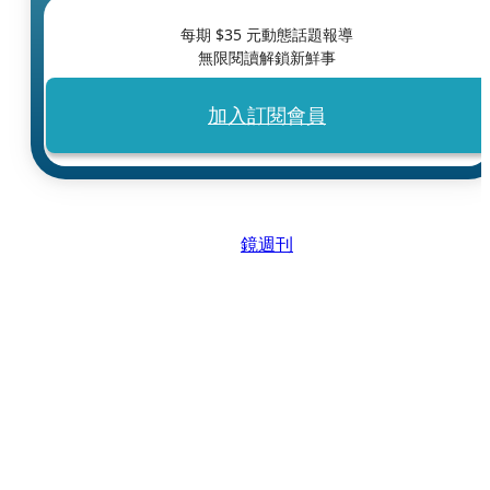
每期 $
35
元動態話題報導
無限閱讀解鎖新鮮事
加入訂閱會員
鏡週刊