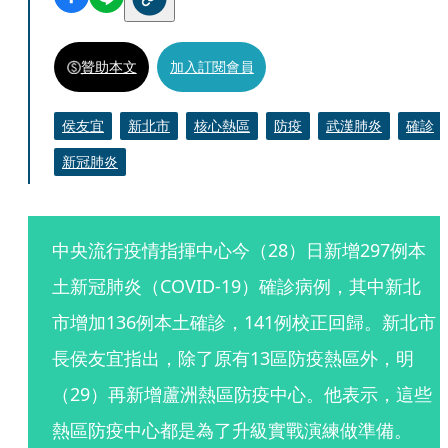
贊助本文
加入訂閱會員
侯友宜
新北市
核心熱區
防疫
武漢肺炎
確診
新冠肺炎
中央流行疫情指揮中心今（28）日新增297例本
土新冠肺炎（COVID-19）確診病例，其中新北
市增加136例本土確診，141例校正回歸。新北市
長侯友宜指出，除了原有13區防疫熱區外，明
（29）再新增蘆洲熱區防疫中心。他表示，這些
熱區防疫中心都是為了升級實戰演練做準備。